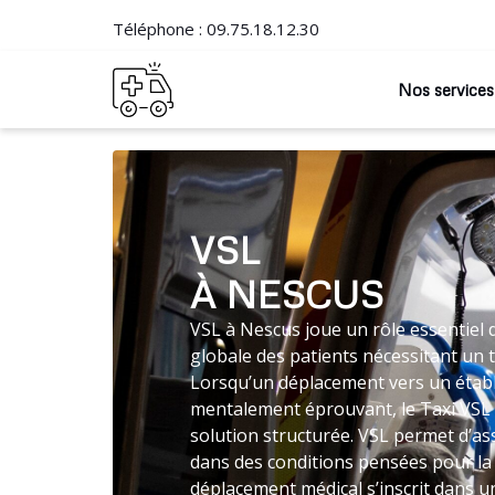
Téléphone :
09.75.18.12.30
Nos services
VSL
À NESCUS
VSL à Nescus joue un rôle essentiel 
globale des patients nécessitant un 
Lorsqu’un déplacement vers un établ
mentalement éprouvant, le Taxi VS
solution structurée. VSL permet d’as
dans des conditions pensées pour la t
déplacement médical s’inscrit dans un