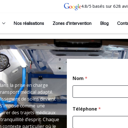
4.8/5 basés sur 628 avi
Nos réalisations
Zones d’intervention
Blog
Cont
Nom
*
dans la prise en charge
transport médical adapté.
issement de soins devient
L s’impose comme une
Téléphone
*
surer des trajets médicaux
ranquillité d’esprit. Chaque
 contexte particulier où le