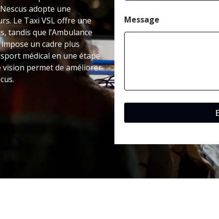
à Nescus adopte une
Message
urs. Le Taxi VSL offre une
s, tandis que l’Ambulance
é impose un cadre plus
nsport médical en une étape
e vision permet de améliorer
cus.