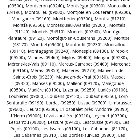
(09500)
,
Montseron (09240)
,
Montségur (09300)
,
Montoulieu
(34190)
,
Montoulieu (09000)
,
Montjoie-en-Couserans (09200)
,
Montgauch (09160)
,
Montferrier (09300)
,
Montfa (81210)
,
Montfa (09350)
,
Montesquieu-Avantès (09200)
,
Montels
(81140)
,
Montels (34310)
,
Montels (09240)
,
Montégut-
Plantaurel (09120)
,
Montégut-en-Couserans (09200)
,
Montbel
(48170)
,
Montbel (09600)
,
Montardit (09230)
,
Montaillou
(09110)
,
Montagagne (09240)
,
Monesple (09130)
,
Mirepoix
(09500)
,
Mijanès (09460)
,
Miglos (09400)
,
Mérigon (09230)
,
Mérens-les-Vals (09110)
,
Mercus-Garrabet (09400)
,
Mercenac
(09160)
,
Méras (09350)
,
Mazères (09270)
,
Mauvezin-de-
Sainte-Croix (09230)
,
Mauvezin-de-Prat (09160)
,
Massat
(09320)
,
Manses (09500)
,
Malléon (09120)
,
Malegoude
(09500)
,
Madière (09100)
,
Luzenac (09250)
,
Ludiès (09100)
,
Loubières (09000)
,
Loubens (09120)
,
Loubaut (09350)
,
Lorp-
Sentaraille (09190)
,
Lordat (09250)
,
Lissac (09700)
,
Limbrassac
(09600)
,
Lieurac (09300)
,
L’Hospitalet-près-l’Andorre (09390)
,
L’Herm (09000)
,
Lézat-sur-Lèze (09210)
,
Leychert (09300)
,
Lesparrou (09300)
,
Lescure (09420)
,
Lescousse (09100)
,
Les
Pujols (09100)
,
Les Issards (09100)
,
Les Cabannes (81170)
,
Les Cabannes (09310)
,
Les Bordes-sur-Lez (09800)
,
Les