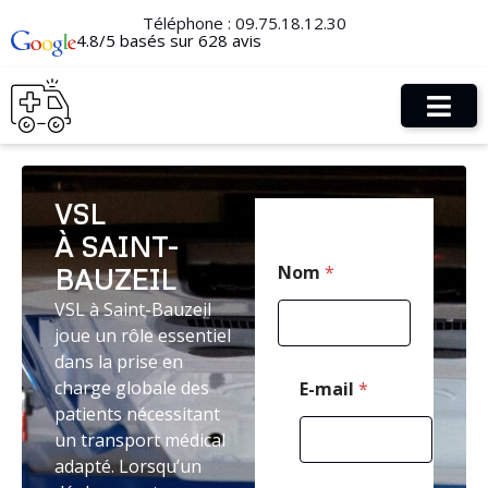
Téléphone :
09.75.18.12.30
4.8/5 basés sur 628 avis
VSL
À SAINT-
C
Nom
*
BAUZEIL
o
d
VSL à Saint-Bauzeil
e
joue un rôle essentiel
M
e
dans la prise en
s
charge globale des
E-mail
*
s
patients nécessitant
a
un transport médical
g
e
adapté. Lorsqu’un
*