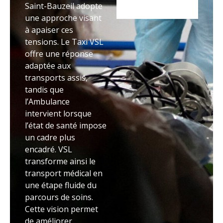
Saint-Bauzeil adopte
une approche visant
à apaiser ces
tensions. Le Taxi VSL
offre une réponse
adaptée aux
transports assis,
tandis que
l’Ambulance
intervient lorsque
l’état de santé impose
un cadre plus
encadré. VSL
transforme ainsi le
transport médical en
une étape fluide du
parcours de soins.
Cette vision permet
de améliorer