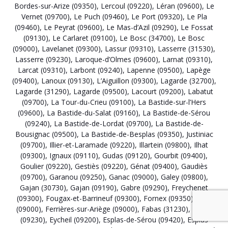
Bordes-sur-Arize (09350)
,
Lercoul (09220)
,
Léran (09600)
,
Le
Vernet (09700)
,
Le Puch (09460)
,
Le Port (09320)
,
Le Pla
(09460)
,
Le Peyrat (09600)
,
Le Mas-d’Azil (09290)
,
Le Fossat
(09130)
,
Le Carlaret (09100)
,
Le Bosc (34700)
,
Le Bosc
(09000)
,
Lavelanet (09300)
,
Lassur (09310)
,
Lasserre (31530)
,
Lasserre (09230)
,
Laroque-d’Olmes (09600)
,
Larnat (09310)
,
Larcat (09310)
,
Larbont (09240)
,
Lapenne (09500)
,
Lapège
(09400)
,
Lanoux (09130)
,
L’Aiguillon (09300)
,
Lagarde (32700)
,
Lagarde (31290)
,
Lagarde (09500)
,
Lacourt (09200)
,
Labatut
(09700)
,
La Tour-du-Crieu (09100)
,
La Bastide-sur-l’Hers
(09600)
,
La Bastide-du-Salat (09160)
,
La Bastide-de-Sérou
(09240)
,
La Bastide-de-Lordat (09700)
,
La Bastide-de-
Bousignac (09500)
,
La Bastide-de-Besplas (09350)
,
Justiniac
(09700)
,
Illier-et-Laramade (09220)
,
Illartein (09800)
,
Ilhat
(09300)
,
Ignaux (09110)
,
Gudas (09120)
,
Gourbit (09400)
,
Goulier (09220)
,
Gestiès (09220)
,
Génat (09400)
,
Gaudiès
(09700)
,
Garanou (09250)
,
Ganac (09000)
,
Galey (09800)
,
Gajan (30730)
,
Gajan (09190)
,
Gabre (09290)
,
Freychenet
(09300)
,
Fougax-et-Barrineuf (09300)
,
Fornex (09350)
,
Foix
(09000)
,
Ferrières-sur-Ariège (09000)
,
Fabas (31230)
,
Fabas
(09230)
,
Eycheil (09200)
,
Esplas-de-Sérou (09420)
,
Esplas