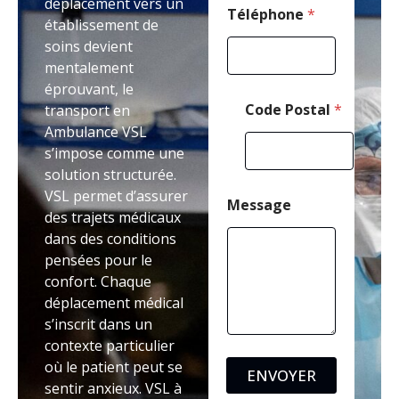
déplacement vers un
Téléphone
*
établissement de
soins devient
mentalement
éprouvant, le
Code Postal
*
transport en
Ambulance VSL
s’impose comme une
solution structurée.
VSL permet d’assurer
Message
des trajets médicaux
dans des conditions
pensées pour le
confort. Chaque
déplacement médical
s’inscrit dans un
contexte particulier
où le patient peut se
ENVOYER
sentir anxieux. VSL à