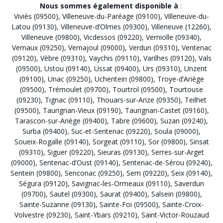
Nous sommes également disponible à
:
Viviès (09500)
,
Villeneuve-du-Paréage (09100)
,
Villeneuve-du-
Latou (09130)
,
Villeneuve-d’Olmes (09300)
,
Villeneuve (12260)
,
Villeneuve (09800)
,
Vicdessos (09220)
,
Verniolle (09340)
,
Vernaux (09250)
,
Vernajoul (09000)
,
Verdun (09310)
,
Ventenac
(09120)
,
Vèbre (09310)
,
Vaychis (09110)
,
Varilhes (09120)
,
Vals
(09500)
,
Ustou (09140)
,
Ussat (09400)
,
Urs (09310)
,
Unzent
(09100)
,
Unac (09250)
,
Uchentein (09800)
,
Troye-d’Ariège
(09500)
,
Trémoulet (09700)
,
Tourtrol (09500)
,
Tourtouse
(09230)
,
Tignac (09110)
,
Thouars-sur-Arize (09350)
,
Teilhet
(09500)
,
Taurignan-Vieux (09190)
,
Taurignan-Castet (09160)
,
Tarascon-sur-Ariège (09400)
,
Tabre (09600)
,
Suzan (09240)
,
Surba (09400)
,
Suc-et-Sentenac (09220)
,
Soula (09000)
,
Soueix-Rogalle (09140)
,
Sorgeat (09110)
,
Sor (09800)
,
Sinsat
(09310)
,
Siguer (09220)
,
Sieuras (09130)
,
Serres-sur-Arget
(09000)
,
Sentenac-d’Oust (09140)
,
Sentenac-de-Sérou (09240)
,
Sentein (09800)
,
Senconac (09250)
,
Sem (09220)
,
Seix (09140)
,
Ségura (09120)
,
Savignac-les-Ormeaux (09110)
,
Saverdun
(09700)
,
Sautel (09300)
,
Saurat (09400)
,
Salsein (09800)
,
Sainte-Suzanne (09130)
,
Sainte-Foi (09500)
,
Sainte-Croix-
Volvestre (09230)
,
Saint-Ybars (09210)
,
Saint-Victor-Rouzaud