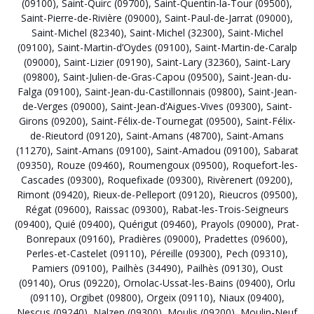
(09100)
,
Saint-Quirc (09700)
,
Saint-Quentin-la-Tour (09500)
,
Saint-Pierre-de-Rivière (09000)
,
Saint-Paul-de-Jarrat (09000)
,
Saint-Michel (82340)
,
Saint-Michel (32300)
,
Saint-Michel
(09100)
,
Saint-Martin-d’Oydes (09100)
,
Saint-Martin-de-Caralp
(09000)
,
Saint-Lizier (09190)
,
Saint-Lary (32360)
,
Saint-Lary
(09800)
,
Saint-Julien-de-Gras-Capou (09500)
,
Saint-Jean-du-
Falga (09100)
,
Saint-Jean-du-Castillonnais (09800)
,
Saint-Jean-
de-Verges (09000)
,
Saint-Jean-d’Aigues-Vives (09300)
,
Saint-
Girons (09200)
,
Saint-Félix-de-Tournegat (09500)
,
Saint-Félix-
de-Rieutord (09120)
,
Saint-Amans (48700)
,
Saint-Amans
(11270)
,
Saint-Amans (09100)
,
Saint-Amadou (09100)
,
Sabarat
(09350)
,
Rouze (09460)
,
Roumengoux (09500)
,
Roquefort-les-
Cascades (09300)
,
Roquefixade (09300)
,
Rivèrenert (09200)
,
Rimont (09420)
,
Rieux-de-Pelleport (09120)
,
Rieucros (09500)
,
Régat (09600)
,
Raissac (09300)
,
Rabat-les-Trois-Seigneurs
(09400)
,
Quié (09400)
,
Quérigut (09460)
,
Prayols (09000)
,
Prat-
Bonrepaux (09160)
,
Pradières (09000)
,
Pradettes (09600)
,
Perles-et-Castelet (09110)
,
Péreille (09300)
,
Pech (09310)
,
Pamiers (09100)
,
Pailhès (34490)
,
Pailhès (09130)
,
Oust
(09140)
,
Orus (09220)
,
Ornolac-Ussat-les-Bains (09400)
,
Orlu
(09110)
,
Orgibet (09800)
,
Orgeix (09110)
,
Niaux (09400)
,
Nescus (09240)
,
Nalzen (09300)
,
Moulis (09200)
,
Moulin-Neuf