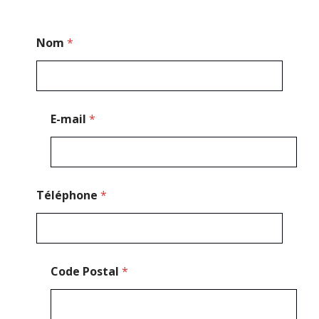
*
Nom
*
*
C
o
d
e
E-mail
*
Téléphone
*
Code Postal
*