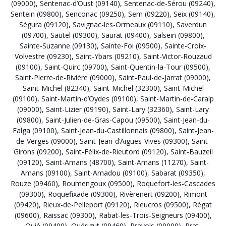
(09000)
,
Sentenac-d’Oust (09140)
,
Sentenac-de-Sérou (09240)
,
Sentein (09800)
,
Senconac (09250)
,
Sem (09220)
,
Seix (09140)
,
Ségura (09120)
,
Savignac-les-Ormeaux (09110)
,
Saverdun
(09700)
,
Sautel (09300)
,
Saurat (09400)
,
Salsein (09800)
,
Sainte-Suzanne (09130)
,
Sainte-Foi (09500)
,
Sainte-Croix-
Volvestre (09230)
,
Saint-Ybars (09210)
,
Saint-Victor-Rouzaud
(09100)
,
Saint-Quirc (09700)
,
Saint-Quentin-la-Tour (09500)
,
Saint-Pierre-de-Rivière (09000)
,
Saint-Paul-de-Jarrat (09000)
,
Saint-Michel (82340)
,
Saint-Michel (32300)
,
Saint-Michel
(09100)
,
Saint-Martin-d’Oydes (09100)
,
Saint-Martin-de-Caralp
(09000)
,
Saint-Lizier (09190)
,
Saint-Lary (32360)
,
Saint-Lary
(09800)
,
Saint-Julien-de-Gras-Capou (09500)
,
Saint-Jean-du-
Falga (09100)
,
Saint-Jean-du-Castillonnais (09800)
,
Saint-Jean-
de-Verges (09000)
,
Saint-Jean-d’Aigues-Vives (09300)
,
Saint-
Girons (09200)
,
Saint-Félix-de-Rieutord (09120)
,
Saint-Bauzeil
(09120)
,
Saint-Amans (48700)
,
Saint-Amans (11270)
,
Saint-
Amans (09100)
,
Saint-Amadou (09100)
,
Sabarat (09350)
,
Rouze (09460)
,
Roumengoux (09500)
,
Roquefort-les-Cascades
(09300)
,
Roquefixade (09300)
,
Rivèrenert (09200)
,
Rimont
(09420)
,
Rieux-de-Pelleport (09120)
,
Rieucros (09500)
,
Régat
(09600)
,
Raissac (09300)
,
Rabat-les-Trois-Seigneurs (09400)
,
Quié (09400)
,
Quérigut (09460)
,
Prayols (09000)
,
Prat-