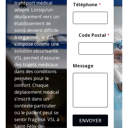
transport médical
Téléphone
*
adapté. Lorsqu’un
déplacement vers un
établissement de
soins devient difficile
Code Postal
*
à organiser, le VSL
s’impose comme une
solution sécurisante.
VSL permet d’assurer
des trajets médicaux
Message
dans des conditions
pensées pour le
confort. Chaque
déplacement médical
s’inscrit dans un
contexte particulier
où le patient peut se
sentir fragilisé. VSL à
ENVOYER
Saint-Félix-de-