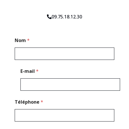
09.75.18.12.30
C
Nom
*
o
d
e
T
é
l
E-mail
*
é
p
h
o
n
e
Téléphone
*