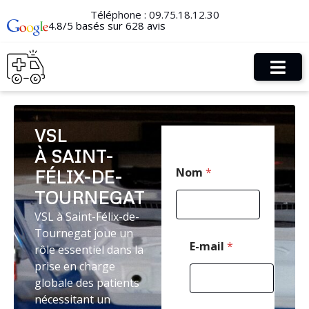
Téléphone :
09.75.18.12.30
4.8/5 basés sur 628 avis
VSL
À SAINT-
N
Nom
*
FÉLIX-DE-
o
m
TOURNEGAT
*
C
VSL à Saint-Félix-de-
o
Tournegat joue un
d
E-mail
*
rôle essentiel dans la
e
prise en charge
globale des patients
nécessitant un