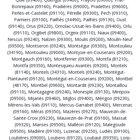
Bonrepaux (09160)
,
Pradières (09000)
,
Pradettes (09600)
,
Perles-et-Castelet (09110)
,
Péreille (09300)
,
Pech (09310)
,
Pamiers (09100)
,
Pailhès (34490)
,
Pailhès (09130)
,
Oust
(09140)
,
Orus (09220)
,
Ornolac-Ussat-les-Bains (09400)
,
Orlu
(09110)
,
Orgibet (09800)
,
Orgeix (09110)
,
Niaux (09400)
,
Nescus (09240)
,
Nalzen (09300)
,
Moulis (09200)
,
Moulin-Neuf
(09500)
,
Montseron (09240)
,
Montségur (09300)
,
Montoulieu
(34190)
,
Montoulieu (09000)
,
Montjoie-en-Couserans (09200)
,
Montgauch (09160)
,
Montferrier (09300)
,
Montfa (81210)
,
Montfa (09350)
,
Montesquieu-Avantès (09200)
,
Montels
(81140)
,
Montels (34310)
,
Montels (09240)
,
Montégut-
Plantaurel (09120)
,
Montégut-en-Couserans (09200)
,
Montbel
(48170)
,
Montbel (09600)
,
Montardit (09230)
,
Montaillou
(09110)
,
Montagagne (09240)
,
Monesple (09130)
,
Mirepoix
(09500)
,
Mijanès (09460)
,
Miglos (09400)
,
Mérigon (09230)
,
Mérens-les-Vals (09110)
,
Mercus-Garrabet (09400)
,
Mercenac
(09160)
,
Méras (09350)
,
Mazères (09270)
,
Mauvezin-de-
Sainte-Croix (09230)
,
Mauvezin-de-Prat (09160)
,
Massat
(09320)
,
Manses (09500)
,
Malléon (09120)
,
Malegoude
(09500)
,
Madière (09100)
,
Luzenac (09250)
,
Ludiès (09100)
,
Loubières (09000)
,
Loubens (09120)
,
Loubaut (09350)
,
Lorp-