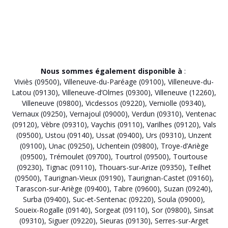
Nous sommes également disponible à
:
Viviès (09500)
,
Villeneuve-du-Paréage (09100)
,
Villeneuve-du-
Latou (09130)
,
Villeneuve-d’Olmes (09300)
,
Villeneuve (12260)
,
Villeneuve (09800)
,
Vicdessos (09220)
,
Verniolle (09340)
,
Vernaux (09250)
,
Vernajoul (09000)
,
Verdun (09310)
,
Ventenac
(09120)
,
Vèbre (09310)
,
Vaychis (09110)
,
Varilhes (09120)
,
Vals
(09500)
,
Ustou (09140)
,
Ussat (09400)
,
Urs (09310)
,
Unzent
(09100)
,
Unac (09250)
,
Uchentein (09800)
,
Troye-d’Ariège
(09500)
,
Trémoulet (09700)
,
Tourtrol (09500)
,
Tourtouse
(09230)
,
Tignac (09110)
,
Thouars-sur-Arize (09350)
,
Teilhet
(09500)
,
Taurignan-Vieux (09190)
,
Taurignan-Castet (09160)
,
Tarascon-sur-Ariège (09400)
,
Tabre (09600)
,
Suzan (09240)
,
Surba (09400)
,
Suc-et-Sentenac (09220)
,
Soula (09000)
,
Soueix-Rogalle (09140)
,
Sorgeat (09110)
,
Sor (09800)
,
Sinsat
(09310)
,
Siguer (09220)
,
Sieuras (09130)
,
Serres-sur-Arget