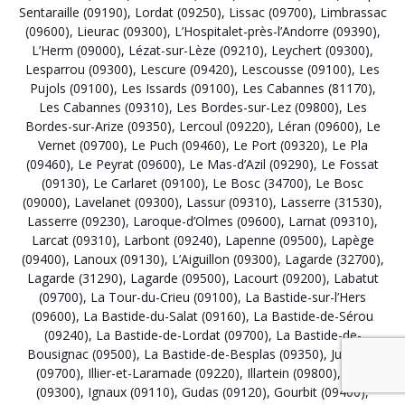
Sentaraille (09190)
,
Lordat (09250)
,
Lissac (09700)
,
Limbrassac
(09600)
,
Lieurac (09300)
,
L’Hospitalet-près-l’Andorre (09390)
,
L’Herm (09000)
,
Lézat-sur-Lèze (09210)
,
Leychert (09300)
,
Lesparrou (09300)
,
Lescure (09420)
,
Lescousse (09100)
,
Les
Pujols (09100)
,
Les Issards (09100)
,
Les Cabannes (81170)
,
Les Cabannes (09310)
,
Les Bordes-sur-Lez (09800)
,
Les
Bordes-sur-Arize (09350)
,
Lercoul (09220)
,
Léran (09600)
,
Le
Vernet (09700)
,
Le Puch (09460)
,
Le Port (09320)
,
Le Pla
(09460)
,
Le Peyrat (09600)
,
Le Mas-d’Azil (09290)
,
Le Fossat
(09130)
,
Le Carlaret (09100)
,
Le Bosc (34700)
,
Le Bosc
(09000)
,
Lavelanet (09300)
,
Lassur (09310)
,
Lasserre (31530)
,
Lasserre (09230)
,
Laroque-d’Olmes (09600)
,
Larnat (09310)
,
Larcat (09310)
,
Larbont (09240)
,
Lapenne (09500)
,
Lapège
(09400)
,
Lanoux (09130)
,
L’Aiguillon (09300)
,
Lagarde (32700)
,
Lagarde (31290)
,
Lagarde (09500)
,
Lacourt (09200)
,
Labatut
(09700)
,
La Tour-du-Crieu (09100)
,
La Bastide-sur-l’Hers
(09600)
,
La Bastide-du-Salat (09160)
,
La Bastide-de-Sérou
(09240)
,
La Bastide-de-Lordat (09700)
,
La Bastide-de-
Bousignac (09500)
,
La Bastide-de-Besplas (09350)
,
Justiniac
(09700)
,
Illier-et-Laramade (09220)
,
Illartein (09800)
,
Ilhat
(09300)
,
Ignaux (09110)
,
Gudas (09120)
,
Gourbit (09400)
,