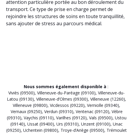
attention particulière portée au bon déroulement du
transport. Ce type de prise en charge permet de
rejoindre les structures de soins en toute tranquillité,
sans ajouter de stress au parcours médical.
Nous sommes également disponible à
:
Viviès (09500)
,
Villeneuve-du-Paréage (09100)
,
Villeneuve-du-
Latou (09130)
,
Villeneuve-d’Olmes (09300)
,
Villeneuve (12260)
,
Villeneuve (09800)
,
Vicdessos (09220)
,
Verniolle (09340)
,
Vernaux (09250)
,
Verdun (09310)
,
Ventenac (09120)
,
Vèbre
(09310)
,
Vaychis (09110)
,
Varilhes (09120)
,
Vals (09500)
,
Ustou
(09140)
,
Ussat (09400)
,
Urs (09310)
,
Unzent (09100)
,
Unac
(09250)
,
Uchentein (09800)
,
Troye-d’Ariège (09500)
,
Trémoulet