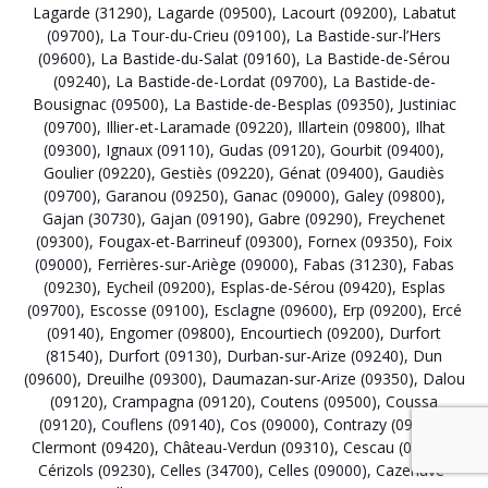
Lagarde (31290)
,
Lagarde (09500)
,
Lacourt (09200)
,
Labatut
(09700)
,
La Tour-du-Crieu (09100)
,
La Bastide-sur-l’Hers
(09600)
,
La Bastide-du-Salat (09160)
,
La Bastide-de-Sérou
(09240)
,
La Bastide-de-Lordat (09700)
,
La Bastide-de-
Bousignac (09500)
,
La Bastide-de-Besplas (09350)
,
Justiniac
(09700)
,
Illier-et-Laramade (09220)
,
Illartein (09800)
,
Ilhat
(09300)
,
Ignaux (09110)
,
Gudas (09120)
,
Gourbit (09400)
,
Goulier (09220)
,
Gestiès (09220)
,
Génat (09400)
,
Gaudiès
(09700)
,
Garanou (09250)
,
Ganac (09000)
,
Galey (09800)
,
Gajan (30730)
,
Gajan (09190)
,
Gabre (09290)
,
Freychenet
(09300)
,
Fougax-et-Barrineuf (09300)
,
Fornex (09350)
,
Foix
(09000)
,
Ferrières-sur-Ariège (09000)
,
Fabas (31230)
,
Fabas
(09230)
,
Eycheil (09200)
,
Esplas-de-Sérou (09420)
,
Esplas
(09700)
,
Escosse (09100)
,
Esclagne (09600)
,
Erp (09200)
,
Ercé
(09140)
,
Engomer (09800)
,
Encourtiech (09200)
,
Durfort
(81540)
,
Durfort (09130)
,
Durban-sur-Arize (09240)
,
Dun
(09600)
,
Dreuilhe (09300)
,
Daumazan-sur-Arize (09350)
,
Dalou
(09120)
,
Crampagna (09120)
,
Coutens (09500)
,
Coussa
(09120)
,
Couflens (09140)
,
Cos (09000)
,
Contrazy (09230)
,
Clermont (09420)
,
Château-Verdun (09310)
,
Cescau (09800)
,
Cérizols (09230)
,
Celles (34700)
,
Celles (09000)
,
Cazenave-