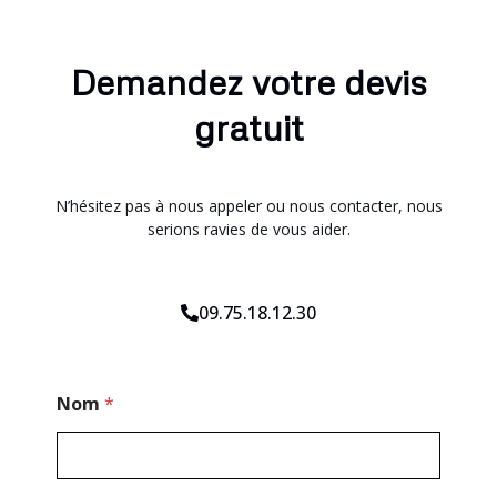
Demandez votre devis
gratuit
N’hésitez pas à nous appeler ou nous contacter, nous
serions ravies de vous aider.
09.75.18.12.30
M
Nom
*
e
s
s
a
g