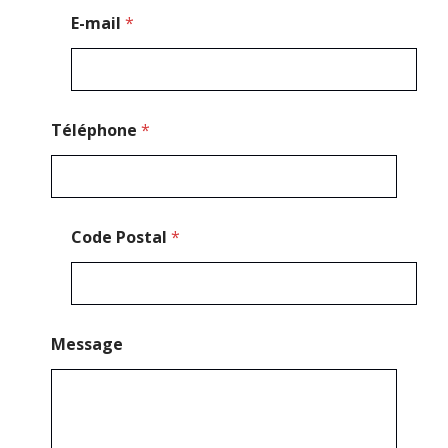
e
E-mail
*
M
e
s
s
a
g
Téléphone
*
e
*
Code Postal
*
Message