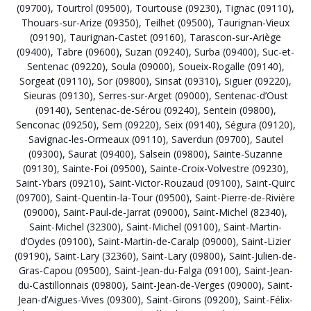
(09700)
,
Tourtrol (09500)
,
Tourtouse (09230)
,
Tignac (09110)
,
Thouars-sur-Arize (09350)
,
Teilhet (09500)
,
Taurignan-Vieux
(09190)
,
Taurignan-Castet (09160)
,
Tarascon-sur-Ariège
(09400)
,
Tabre (09600)
,
Suzan (09240)
,
Surba (09400)
,
Suc-et-
Sentenac (09220)
,
Soula (09000)
,
Soueix-Rogalle (09140)
,
Sorgeat (09110)
,
Sor (09800)
,
Sinsat (09310)
,
Siguer (09220)
,
Sieuras (09130)
,
Serres-sur-Arget (09000)
,
Sentenac-d’Oust
(09140)
,
Sentenac-de-Sérou (09240)
,
Sentein (09800)
,
Senconac (09250)
,
Sem (09220)
,
Seix (09140)
,
Ségura (09120)
,
Savignac-les-Ormeaux (09110)
,
Saverdun (09700)
,
Sautel
(09300)
,
Saurat (09400)
,
Salsein (09800)
,
Sainte-Suzanne
(09130)
,
Sainte-Foi (09500)
,
Sainte-Croix-Volvestre (09230)
,
Saint-Ybars (09210)
,
Saint-Victor-Rouzaud (09100)
,
Saint-Quirc
(09700)
,
Saint-Quentin-la-Tour (09500)
,
Saint-Pierre-de-Rivière
(09000)
,
Saint-Paul-de-Jarrat (09000)
,
Saint-Michel (82340)
,
Saint-Michel (32300)
,
Saint-Michel (09100)
,
Saint-Martin-
d’Oydes (09100)
,
Saint-Martin-de-Caralp (09000)
,
Saint-Lizier
(09190)
,
Saint-Lary (32360)
,
Saint-Lary (09800)
,
Saint-Julien-de-
Gras-Capou (09500)
,
Saint-Jean-du-Falga (09100)
,
Saint-Jean-
du-Castillonnais (09800)
,
Saint-Jean-de-Verges (09000)
,
Saint-
Jean-d’Aigues-Vives (09300)
,
Saint-Girons (09200)
,
Saint-Félix-