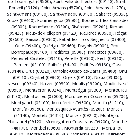
de-Tournegat (09500)
,
Saint-Félix-de-Rieutord (09120)
,
Saint-
Bauzeil (09120)
,
Saint-Amans (48700)
,
Saint-Amans (11270)
,
Saint-Amans (09100)
,
Saint-Amadou (09100)
,
Sabarat (09350)
,
Rouze (09460)
,
Roumengoux (09500)
,
Roquefort-les-Cascades
(09300)
,
Roquefixade (09300)
,
Rivèrenert (09200)
,
Rimont
(09420)
,
Rieux-de-Pelleport (09120)
,
Rieucros (09500)
,
Régat
(09600)
,
Raissac (09300)
,
Rabat-les-Trois-Seigneurs (09400)
,
Quié (09400)
,
Quérigut (09460)
,
Prayols (09000)
,
Prat-
Bonrepaux (09160)
,
Pradières (09000)
,
Pradettes (09600)
,
Perles-et-Castelet (09110)
,
Péreille (09300)
,
Pech (09310)
,
Pamiers (09100)
,
Pailhès (34490)
,
Pailhès (09130)
,
Oust
(09140)
,
Orus (09220)
,
Ornolac-Ussat-les-Bains (09400)
,
Orlu
(09110)
,
Orgibet (09800)
,
Orgeix (09110)
,
Niaux (09400)
,
Nescus (09240)
,
Nalzen (09300)
,
Moulis (09200)
,
Moulin-Neuf
(09500)
,
Montseron (09240)
,
Montségur (09300)
,
Montoulieu
(34190)
,
Montoulieu (09000)
,
Montjoie-en-Couserans (09200)
,
Montgauch (09160)
,
Montferrier (09300)
,
Montfa (81210)
,
Montfa (09350)
,
Montesquieu-Avantès (09200)
,
Montels
(81140)
,
Montels (34310)
,
Montels (09240)
,
Montégut-
Plantaurel (09120)
,
Montégut-en-Couserans (09200)
,
Montbel
(48170)
,
Montbel (09600)
,
Montardit (09230)
,
Montaillou
(09110)
,
Montagagne (09240)
,
Monesple (09130)
,
Mirepoix