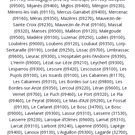
(09500)
,
Mijanès (09460)
,
Miglos (09400)
,
Mérigon (09230)
,
Mérens-les-Vals (09110)
,
Mercus-Garrabet (09400)
,
Mercenac
(09160)
,
Méras (09350)
,
Mazères (09270)
,
Mauvezin-de-
Sainte-Croix (09230)
,
Mauvezin-de-Prat (09160)
,
Massat
(09320)
,
Manses (09500)
,
Malléon (09120)
,
Malegoude
(09500)
,
Madière (09100)
,
Luzenac (09250)
,
Ludiès (09100)
,
Loubières (09000)
,
Loubens (09120)
,
Loubaut (09350)
,
Lorp-
Sentaraille (09190)
,
Lordat (09250)
,
Lissac (09700)
,
Limbrassac
(09600)
,
Lieurac (09300)
,
L’Hospitalet-près-l’Andorre (09390)
,
L’Herm (09000)
,
Lézat-sur-Lèze (09210)
,
Leychert (09300)
,
Lesparrou (09300)
,
Lescure (09420)
,
Lescousse (09100)
,
Les
Pujols (09100)
,
Les Issards (09100)
,
Les Cabannes (81170)
,
Les Cabannes (09310)
,
Les Bordes-sur-Lez (09800)
,
Les
Bordes-sur-Arize (09350)
,
Lercoul (09220)
,
Léran (09600)
,
Le
Vernet (09700)
,
Le Puch (09460)
,
Le Port (09320)
,
Le Pla
(09460)
,
Le Peyrat (09600)
,
Le Mas-d’Azil (09290)
,
Le Fossat
(09130)
,
Le Carlaret (09100)
,
Le Bosc (34700)
,
Le Bosc
(09000)
,
Lavelanet (09300)
,
Lassur (09310)
,
Lasserre (31530)
,
Lasserre (09230)
,
Laroque-d’Olmes (09600)
,
Larnat (09310)
,
Larcat (09310)
,
Larbont (09240)
,
Lapenne (09500)
,
Lapège
(09400)
,
Lanoux (09130)
,
L’Aiguillon (09300)
,
Lagarde (32700)
,