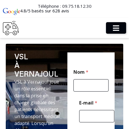
Téléphone :
09.75.18.12.30
4.8/5 basés sur 628 avis
VSL
À
C
Nom
*
VERNAJOUL
o
d
VSL à Vernajoul joue
e
un rôle essentiel
*
*
dans la prise en
charge globale des
E-mail
*
patients nécessitant
un transport médical
adapté. Lorsqu’un