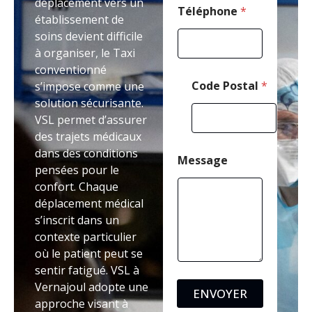
déplacement vers un
Téléphone
*
établissement de
soins devient difficile
à organiser, le Taxi
conventionné
Code Postal
*
s’impose comme une
solution sécurisante.
VSL permet d’assurer
des trajets médicaux
dans des conditions
Message
pensées pour le
confort. Chaque
déplacement médical
s’inscrit dans un
contexte particulier
où le patient peut se
sentir fatigué. VSL à
Vernajoul adopte une
ENVOYER
approche visant à