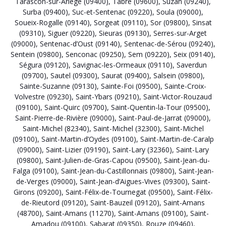
Tarascon-sur-Ariège (09400)
,
Tabre (09600)
,
Suzan (09240)
,
Surba (09400)
,
Suc-et-Sentenac (09220)
,
Soula (09000)
,
Soueix-Rogalle (09140)
,
Sorgeat (09110)
,
Sor (09800)
,
Sinsat
(09310)
,
Siguer (09220)
,
Sieuras (09130)
,
Serres-sur-Arget
(09000)
,
Sentenac-d’Oust (09140)
,
Sentenac-de-Sérou (09240)
,
Sentein (09800)
,
Senconac (09250)
,
Sem (09220)
,
Seix (09140)
,
Ségura (09120)
,
Savignac-les-Ormeaux (09110)
,
Saverdun
(09700)
,
Sautel (09300)
,
Saurat (09400)
,
Salsein (09800)
,
Sainte-Suzanne (09130)
,
Sainte-Foi (09500)
,
Sainte-Croix-
Volvestre (09230)
,
Saint-Ybars (09210)
,
Saint-Victor-Rouzaud
(09100)
,
Saint-Quirc (09700)
,
Saint-Quentin-la-Tour (09500)
,
Saint-Pierre-de-Rivière (09000)
,
Saint-Paul-de-Jarrat (09000)
,
Saint-Michel (82340)
,
Saint-Michel (32300)
,
Saint-Michel
(09100)
,
Saint-Martin-d’Oydes (09100)
,
Saint-Martin-de-Caralp
(09000)
,
Saint-Lizier (09190)
,
Saint-Lary (32360)
,
Saint-Lary
(09800)
,
Saint-Julien-de-Gras-Capou (09500)
,
Saint-Jean-du-
Falga (09100)
,
Saint-Jean-du-Castillonnais (09800)
,
Saint-Jean-
de-Verges (09000)
,
Saint-Jean-d’Aigues-Vives (09300)
,
Saint-
Girons (09200)
,
Saint-Félix-de-Tournegat (09500)
,
Saint-Félix-
de-Rieutord (09120)
,
Saint-Bauzeil (09120)
,
Saint-Amans
(48700)
,
Saint-Amans (11270)
,
Saint-Amans (09100)
,
Saint-
Amadou (09100)
,
Sabarat (09350)
,
Rouze (09460)
,