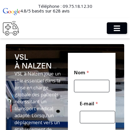
Téléphone :
09.75.18.12.30
4.8/5 basés sur 628 avis
VSL
À NALZEN
T
Nom
*
VSL à Nalzen joue un
é
l
rôle essentiel dans la
é
prise en charge
p
globale des patients
h
o
nécessitant un
E-mail
*
n
transport médical
e
adapté. Lorsqu’un
N
déplacement vers un
o
m
établissement de