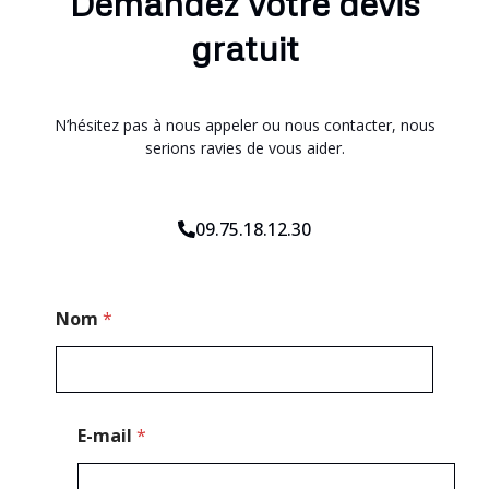
Demandez votre devis
gratuit
N’hésitez pas à nous appeler ou nous contacter, nous
serions ravies de vous aider.
09.75.18.12.30
P
Nom
*
o
s
t
a
l
T
E-mail
*
é
l