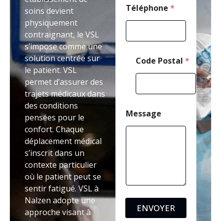
P
Téléphone
*
soins devient
o
physiquement
s
contraignant, le VSL
t
a
s’impose comme une
l
solution centrée sur
Code Postal
*
le patient. VSL
permet d’assurer des
trajets médicaux dans
des conditions
Message
pensées pour le
confort. Chaque
déplacement médical
s’inscrit dans un
contexte particulier
où le patient peut se
sentir fatigué. VSL à
Nalzen adopte une
ENVOYER
approche visant à