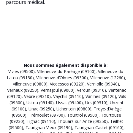
parcours médical.
Nous sommes également disponible à
:
Viviès (09500)
,
Villeneuve-du-Paréage (09100)
,
Villeneuve-du-
Latou (09130)
,
Villeneuve-d’Olmes (09300)
,
Villeneuve (12260)
,
Villeneuve (09800)
,
Vicdessos (09220)
,
Verniolle (09340)
,
Vernaux (09250)
,
Vernajoul (09000)
,
Verdun (09310)
,
Ventenac
(09120)
,
Vèbre (09310)
,
Vaychis (09110)
,
Varilhes (09120)
,
Vals
(09500)
,
Ustou (09140)
,
Ussat (09400)
,
Urs (09310)
,
Unzent
(09100)
,
Unac (09250)
,
Uchentein (09800)
,
Troye-d’Ariège
(09500)
,
Trémoulet (09700)
,
Tourtrol (09500)
,
Tourtouse
(09230)
,
Tignac (09110)
,
Thouars-sur-Arize (09350)
,
Teilhet
(09500)
,
Taurignan-Vieux (09190)
,
Taurignan-Castet (09160)
,