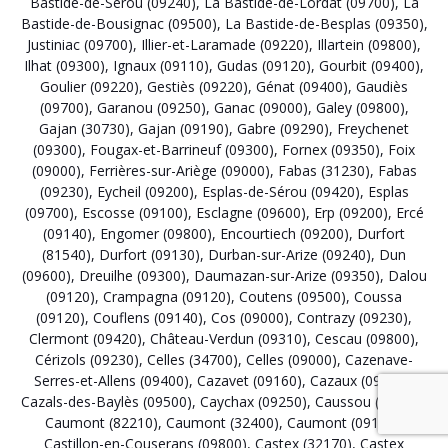
Bastide-de-Sérou (09240)
,
La Bastide-de-Lordat (09700)
,
La
Bastide-de-Bousignac (09500)
,
La Bastide-de-Besplas (09350)
,
Justiniac (09700)
,
Illier-et-Laramade (09220)
,
Illartein (09800)
,
Ilhat (09300)
,
Ignaux (09110)
,
Gudas (09120)
,
Gourbit (09400)
,
Goulier (09220)
,
Gestiès (09220)
,
Génat (09400)
,
Gaudiès
(09700)
,
Garanou (09250)
,
Ganac (09000)
,
Galey (09800)
,
Gajan (30730)
,
Gajan (09190)
,
Gabre (09290)
,
Freychenet
(09300)
,
Fougax-et-Barrineuf (09300)
,
Fornex (09350)
,
Foix
(09000)
,
Ferrières-sur-Ariège (09000)
,
Fabas (31230)
,
Fabas
(09230)
,
Eycheil (09200)
,
Esplas-de-Sérou (09420)
,
Esplas
(09700)
,
Escosse (09100)
,
Esclagne (09600)
,
Erp (09200)
,
Ercé
(09140)
,
Engomer (09800)
,
Encourtiech (09200)
,
Durfort
(81540)
,
Durfort (09130)
,
Durban-sur-Arize (09240)
,
Dun
(09600)
,
Dreuilhe (09300)
,
Daumazan-sur-Arize (09350)
,
Dalou
(09120)
,
Crampagna (09120)
,
Coutens (09500)
,
Coussa
(09120)
,
Couflens (09140)
,
Cos (09000)
,
Contrazy (09230)
,
Clermont (09420)
,
Château-Verdun (09310)
,
Cescau (09800)
,
Cérizols (09230)
,
Celles (34700)
,
Celles (09000)
,
Cazenave-
Serres-et-Allens (09400)
,
Cazavet (09160)
,
Cazaux (09120)
,
Cazals-des-Baylès (09500)
,
Caychax (09250)
,
Caussou (09250)
,
Caumont (82210)
,
Caumont (32400)
,
Caumont (09160)
,
Castillon-en-Couserans (09800)
,
Castex (32170)
,
Castex