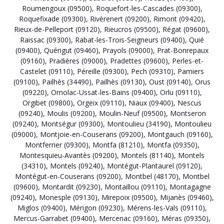
Roumengoux (09500)
,
Roquefort-les-Cascades (09300)
,
Roquefixade (09300)
,
Rivèrenert (09200)
,
Rimont (09420)
,
Rieux-de-Pelleport (09120)
,
Rieucros (09500)
,
Régat (09600)
,
Raissac (09300)
,
Rabat-les-Trois-Seigneurs (09400)
,
Quié
(09400)
,
Quérigut (09460)
,
Prayols (09000)
,
Prat-Bonrepaux
(09160)
,
Pradières (09000)
,
Pradettes (09600)
,
Perles-et-
Castelet (09110)
,
Péreille (09300)
,
Pech (09310)
,
Pamiers
(09100)
,
Pailhès (34490)
,
Pailhès (09130)
,
Oust (09140)
,
Orus
(09220)
,
Ornolac-Ussat-les-Bains (09400)
,
Orlu (09110)
,
Orgibet (09800)
,
Orgeix (09110)
,
Niaux (09400)
,
Nescus
(09240)
,
Moulis (09200)
,
Moulin-Neuf (09500)
,
Montseron
(09240)
,
Montségur (09300)
,
Montoulieu (34190)
,
Montoulieu
(09000)
,
Montjoie-en-Couserans (09200)
,
Montgauch (09160)
,
Montferrier (09300)
,
Montfa (81210)
,
Montfa (09350)
,
Montesquieu-Avantès (09200)
,
Montels (81140)
,
Montels
(34310)
,
Montels (09240)
,
Montégut-Plantaurel (09120)
,
Montégut-en-Couserans (09200)
,
Montbel (48170)
,
Montbel
(09600)
,
Montardit (09230)
,
Montaillou (09110)
,
Montagagne
(09240)
,
Monesple (09130)
,
Mirepoix (09500)
,
Mijanès (09460)
,
Miglos (09400)
,
Mérigon (09230)
,
Mérens-les-Vals (09110)
,
Mercus-Garrabet (09400)
,
Mercenac (09160)
,
Méras (09350)
,