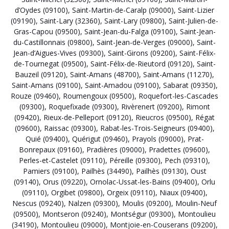
d’Oydes (09100)
,
Saint-Martin-de-Caralp (09000)
,
Saint-Lizier
(09190)
,
Saint-Lary (32360)
,
Saint-Lary (09800)
,
Saint-Julien-de-
Gras-Capou (09500)
,
Saint-Jean-du-Falga (09100)
,
Saint-Jean-
du-Castillonnais (09800)
,
Saint-Jean-de-Verges (09000)
,
Saint-
Jean-d’Aigues-Vives (09300)
,
Saint-Girons (09200)
,
Saint-Félix-
de-Tournegat (09500)
,
Saint-Félix-de-Rieutord (09120)
,
Saint-
Bauzeil (09120)
,
Saint-Amans (48700)
,
Saint-Amans (11270)
,
Saint-Amans (09100)
,
Saint-Amadou (09100)
,
Sabarat (09350)
,
Rouze (09460)
,
Roumengoux (09500)
,
Roquefort-les-Cascades
(09300)
,
Roquefixade (09300)
,
Rivèrenert (09200)
,
Rimont
(09420)
,
Rieux-de-Pelleport (09120)
,
Rieucros (09500)
,
Régat
(09600)
,
Raissac (09300)
,
Rabat-les-Trois-Seigneurs (09400)
,
Quié (09400)
,
Quérigut (09460)
,
Prayols (09000)
,
Prat-
Bonrepaux (09160)
,
Pradières (09000)
,
Pradettes (09600)
,
Perles-et-Castelet (09110)
,
Péreille (09300)
,
Pech (09310)
,
Pamiers (09100)
,
Pailhès (34490)
,
Pailhès (09130)
,
Oust
(09140)
,
Orus (09220)
,
Ornolac-Ussat-les-Bains (09400)
,
Orlu
(09110)
,
Orgibet (09800)
,
Orgeix (09110)
,
Niaux (09400)
,
Nescus (09240)
,
Nalzen (09300)
,
Moulis (09200)
,
Moulin-Neuf
(09500)
,
Montseron (09240)
,
Montségur (09300)
,
Montoulieu
(34190)
,
Montoulieu (09000)
,
Montjoie-en-Couserans (09200)
,