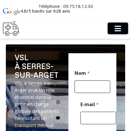
Téléphone :
09.75.18.12.30
4.8/5 basés sur 628 avis
VSL
À SERRES-
C
Nom
*
SUR-ARGET
o
d
VSL à Serres-sur-
e
Arget joue un rôle
*
*
essentiel dans la
prise en charge
E-mail
*
globale des patients
nécessitant un
transport médical