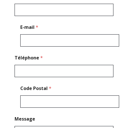
o
d
e
M
e
E-mail
*
s
s
a
g
e
Téléphone
*
Code Postal
*
Message