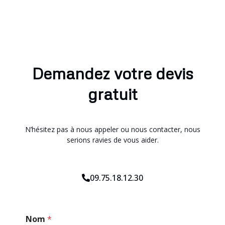
Demandez votre devis
gratuit
N’hésitez pas à nous appeler ou nous contacter, nous
serions ravies de vous aider.
09.75.18.12.30
*
Nom
*
C