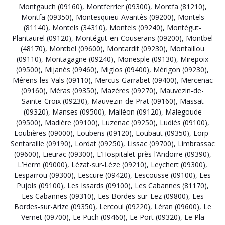
Montgauch (09160)
,
Montferrier (09300)
,
Montfa (81210)
,
Montfa (09350)
,
Montesquieu-Avantès (09200)
,
Montels
(81140)
,
Montels (34310)
,
Montels (09240)
,
Montégut-
Plantaurel (09120)
,
Montégut-en-Couserans (09200)
,
Montbel
(48170)
,
Montbel (09600)
,
Montardit (09230)
,
Montaillou
(09110)
,
Montagagne (09240)
,
Monesple (09130)
,
Mirepoix
(09500)
,
Mijanès (09460)
,
Miglos (09400)
,
Mérigon (09230)
,
Mérens-les-Vals (09110)
,
Mercus-Garrabet (09400)
,
Mercenac
(09160)
,
Méras (09350)
,
Mazères (09270)
,
Mauvezin-de-
Sainte-Croix (09230)
,
Mauvezin-de-Prat (09160)
,
Massat
(09320)
,
Manses (09500)
,
Malléon (09120)
,
Malegoude
(09500)
,
Madière (09100)
,
Luzenac (09250)
,
Ludiès (09100)
,
Loubières (09000)
,
Loubens (09120)
,
Loubaut (09350)
,
Lorp-
Sentaraille (09190)
,
Lordat (09250)
,
Lissac (09700)
,
Limbrassac
(09600)
,
Lieurac (09300)
,
L’Hospitalet-près-l’Andorre (09390)
,
L’Herm (09000)
,
Lézat-sur-Lèze (09210)
,
Leychert (09300)
,
Lesparrou (09300)
,
Lescure (09420)
,
Lescousse (09100)
,
Les
Pujols (09100)
,
Les Issards (09100)
,
Les Cabannes (81170)
,
Les Cabannes (09310)
,
Les Bordes-sur-Lez (09800)
,
Les
Bordes-sur-Arize (09350)
,
Lercoul (09220)
,
Léran (09600)
,
Le
Vernet (09700)
,
Le Puch (09460)
,
Le Port (09320)
,
Le Pla