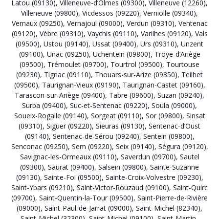
Latou (09130)
,
Villeneuve-d’Olmes (09300)
,
Villeneuve (12260)
,
Villeneuve (09800)
,
Vicdessos (09220)
,
Verniolle (09340)
,
Vernaux (09250)
,
Vernajoul (09000)
,
Verdun (09310)
,
Ventenac
(09120)
,
Vèbre (09310)
,
Vaychis (09110)
,
Varilhes (09120)
,
Vals
(09500)
,
Ustou (09140)
,
Ussat (09400)
,
Urs (09310)
,
Unzent
(09100)
,
Unac (09250)
,
Uchentein (09800)
,
Troye-d’Ariège
(09500)
,
Trémoulet (09700)
,
Tourtrol (09500)
,
Tourtouse
(09230)
,
Tignac (09110)
,
Thouars-sur-Arize (09350)
,
Teilhet
(09500)
,
Taurignan-Vieux (09190)
,
Taurignan-Castet (09160)
,
Tarascon-sur-Ariège (09400)
,
Tabre (09600)
,
Suzan (09240)
,
Surba (09400)
,
Suc-et-Sentenac (09220)
,
Soula (09000)
,
Soueix-Rogalle (09140)
,
Sorgeat (09110)
,
Sor (09800)
,
Sinsat
(09310)
,
Siguer (09220)
,
Sieuras (09130)
,
Sentenac-d’Oust
(09140)
,
Sentenac-de-Sérou (09240)
,
Sentein (09800)
,
Senconac (09250)
,
Sem (09220)
,
Seix (09140)
,
Ségura (09120)
,
Savignac-les-Ormeaux (09110)
,
Saverdun (09700)
,
Sautel
(09300)
,
Saurat (09400)
,
Salsein (09800)
,
Sainte-Suzanne
(09130)
,
Sainte-Foi (09500)
,
Sainte-Croix-Volvestre (09230)
,
Saint-Ybars (09210)
,
Saint-Victor-Rouzaud (09100)
,
Saint-Quirc
(09700)
,
Saint-Quentin-la-Tour (09500)
,
Saint-Pierre-de-Rivière
(09000)
,
Saint-Paul-de-Jarrat (09000)
,
Saint-Michel (82340)
,
Saint-Michel (32300)
,
Saint-Michel (09100)
,
Saint-Martin-