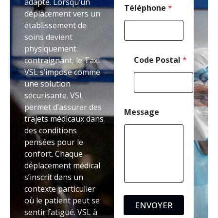
adapté. Lorsqu’un
Téléphone
*
déplacement vers un
établissement de
soins devient
physiquement
Code Postal
*
contraignant, le Taxi
VSL s’impose comme
une solution
sécurisante. VSL
permet d’assurer des
Message
trajets médicaux dans
des conditions
pensées pour le
confort. Chaque
déplacement médical
s’inscrit dans un
contexte particulier
où le patient peut se
ENVOYER
sentir fatigué. VSL à