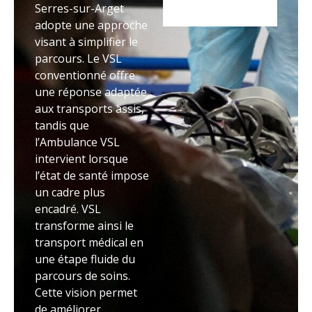
Serres-sur-Arget
adopte une approche
visant à simplifier le
parcours. Le VSL
conventionné offre
une réponse adaptée
aux transports assis,
tandis que
l’Ambulance VSL
intervient lorsque
l’état de santé impose
un cadre plus
encadré. VSL
transforme ainsi le
transport médical en
une étape fluide du
parcours de soins.
Cette vision permet
de améliorer