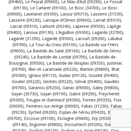
(09460)
,
Le Peyrat (09600)
,
Le Mas-d’Azil (09290)
,
Le Fossat
(09130)
,
Le Carlaret (09100)
,
Le Bosc (34700)
,
Le Bosc
(09000)
,
Lavelanet (09300)
,
Lassur (09310)
,
Lasserre (31530)
,
Lasserre (09230)
,
Laroque-d’Olmes (09600)
,
Larnat (09310)
,
Larcat (09310)
,
Larbont (09240)
,
Lapenne (09500)
,
Lapège
(09400)
,
Lanoux (09130)
,
L’Aiguillon (09300)
,
Lagarde (32700)
,
Lagarde (31290)
,
Lagarde (09500)
,
Lacourt (09200)
,
Labatut
(09700)
,
La Tour-du-Crieu (09100)
,
La Bastide-sur-l’Hers
(09600)
,
La Bastide-du-Salat (09160)
,
La Bastide-de-Sérou
(09240)
,
La Bastide-de-Lordat (09700)
,
La Bastide-de-
Bousignac (09500)
,
La Bastide-de-Besplas (09350)
,
Justiniac
(09700)
,
Illier-et-Laramade (09220)
,
Illartein (09800)
,
Ilhat
(09300)
,
Ignaux (09110)
,
Gudas (09120)
,
Gourbit (09400)
,
Goulier (09220)
,
Gestiès (09220)
,
Génat (09400)
,
Gaudiès
(09700)
,
Garanou (09250)
,
Ganac (09000)
,
Galey (09800)
,
Gajan (30730)
,
Gajan (09190)
,
Gabre (09290)
,
Freychenet
(09300)
,
Fougax-et-Barrineuf (09300)
,
Fornex (09350)
,
Foix
(09000)
,
Ferrières-sur-Ariège (09000)
,
Fabas (31230)
,
Fabas
(09230)
,
Eycheil (09200)
,
Esplas-de-Sérou (09420)
,
Esplas
(09700)
,
Escosse (09100)
,
Esclagne (09600)
,
Erp (09200)
,
Ercé
(09140)
,
Engomer (09800)
,
Encourtiech (09200)
,
Durfort
(81540)
,
Durfort (09130)
,
Durban-sur-Arize (09240)
,
Dun