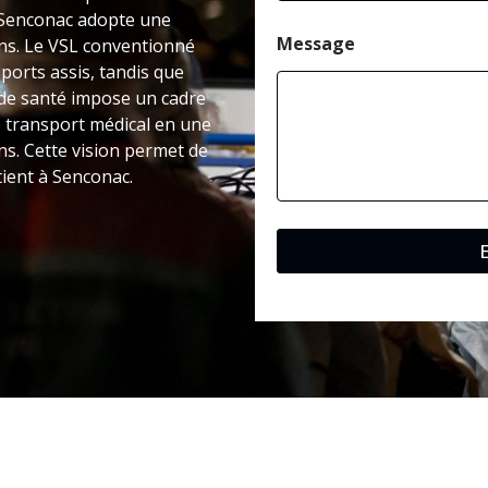
à Senconac adopte une
Message
ons. Le VSL conventionné
ports assis, tandis que
t de santé impose un cadre
e transport médical en une
s. Cette vision permet de
tient à Senconac.