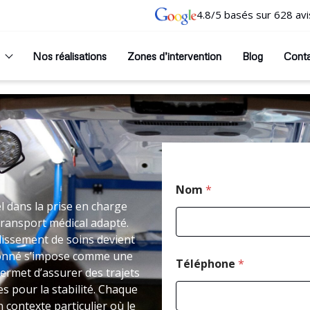
4.8/5 basés sur 628 avi
Nos réalisations
Zones d’intervention
Blog
Cont
Nom
*
l dans la prise en charge
transport médical adapté.
issement de soins devient
ntionné s’impose comme une
Téléphone
*
permet d’assurer des trajets
 pour la stabilité. Chaque
 contexte particulier où le