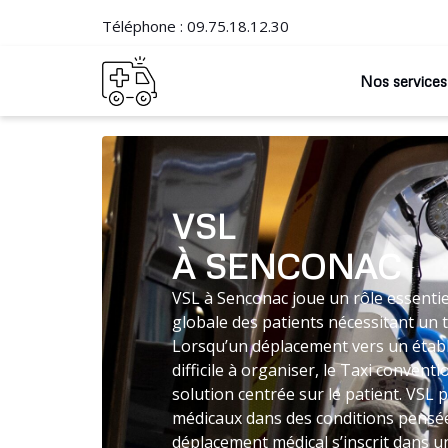
Téléphone :
09.75.18.12.30
Nos services
VSL
À SENCONAC
VSL à Senconac joue un rôle essentie
globale des patients nécessitant un 
Lorsqu’un déplacement vers un établ
difficile à organiser, le Taxi conve
solution centrée sur le patient. VSL 
médicaux dans des conditions pensées
déplacement médical s’inscrit dans un