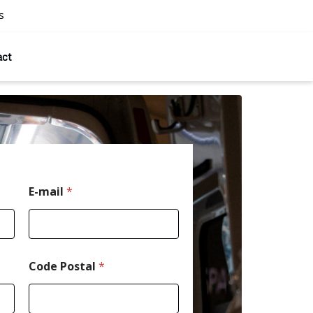
s
act
*
E-mail
*
N
o
m
*
Code Postal
*