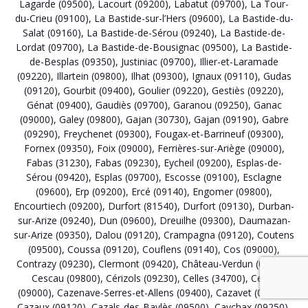
Lagarde (09500)
,
Lacourt (09200)
,
Labatut (09700)
,
La Tour-
du-Crieu (09100)
,
La Bastide-sur-l’Hers (09600)
,
La Bastide-du-
Salat (09160)
,
La Bastide-de-Sérou (09240)
,
La Bastide-de-
Lordat (09700)
,
La Bastide-de-Bousignac (09500)
,
La Bastide-
de-Besplas (09350)
,
Justiniac (09700)
,
Illier-et-Laramade
(09220)
,
Illartein (09800)
,
Ilhat (09300)
,
Ignaux (09110)
,
Gudas
(09120)
,
Gourbit (09400)
,
Goulier (09220)
,
Gestiès (09220)
,
Génat (09400)
,
Gaudiès (09700)
,
Garanou (09250)
,
Ganac
(09000)
,
Galey (09800)
,
Gajan (30730)
,
Gajan (09190)
,
Gabre
(09290)
,
Freychenet (09300)
,
Fougax-et-Barrineuf (09300)
,
Fornex (09350)
,
Foix (09000)
,
Ferrières-sur-Ariège (09000)
,
Fabas (31230)
,
Fabas (09230)
,
Eycheil (09200)
,
Esplas-de-
Sérou (09420)
,
Esplas (09700)
,
Escosse (09100)
,
Esclagne
(09600)
,
Erp (09200)
,
Ercé (09140)
,
Engomer (09800)
,
Encourtiech (09200)
,
Durfort (81540)
,
Durfort (09130)
,
Durban-
sur-Arize (09240)
,
Dun (09600)
,
Dreuilhe (09300)
,
Daumazan-
sur-Arize (09350)
,
Dalou (09120)
,
Crampagna (09120)
,
Coutens
(09500)
,
Coussa (09120)
,
Couflens (09140)
,
Cos (09000)
,
Contrazy (09230)
,
Clermont (09420)
,
Château-Verdun (09310)
,
Cescau (09800)
,
Cérizols (09230)
,
Celles (34700)
,
Celles
(09000)
,
Cazenave-Serres-et-Allens (09400)
,
Cazavet (09160)
,
Cazaux (09120)
,
Cazals-des-Baylès (09500)
,
Caychax (09250)
,