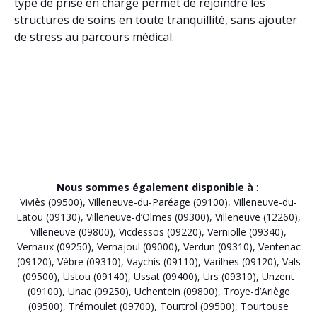
type de prise en charge permet de rejoindre les
structures de soins en toute tranquillité, sans ajouter
de stress au parcours médical.
Nous sommes également disponible à
:
Viviès (09500)
,
Villeneuve-du-Paréage (09100)
,
Villeneuve-du-
Latou (09130)
,
Villeneuve-d’Olmes (09300)
,
Villeneuve (12260)
,
Villeneuve (09800)
,
Vicdessos (09220)
,
Verniolle (09340)
,
Vernaux (09250)
,
Vernajoul (09000)
,
Verdun (09310)
,
Ventenac
(09120)
,
Vèbre (09310)
,
Vaychis (09110)
,
Varilhes (09120)
,
Vals
(09500)
,
Ustou (09140)
,
Ussat (09400)
,
Urs (09310)
,
Unzent
(09100)
,
Unac (09250)
,
Uchentein (09800)
,
Troye-d’Ariège
(09500)
,
Trémoulet (09700)
,
Tourtrol (09500)
,
Tourtouse