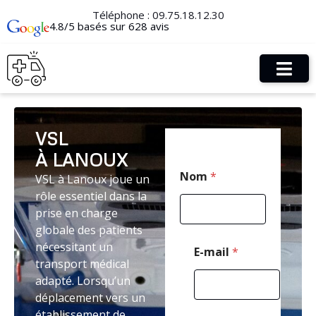
Téléphone :
09.75.18.12.30
4.8/5 basés sur 628 avis
VSL
À LANOUX
*
Nom
*
VSL à Lanoux joue un
*
T
rôle essentiel dans la
é
prise en charge
l
globale des patients
é
p
nécessitant un
E-mail
*
h
transport médical
o
adapté. Lorsqu’un
n
déplacement vers un
e
établissement de