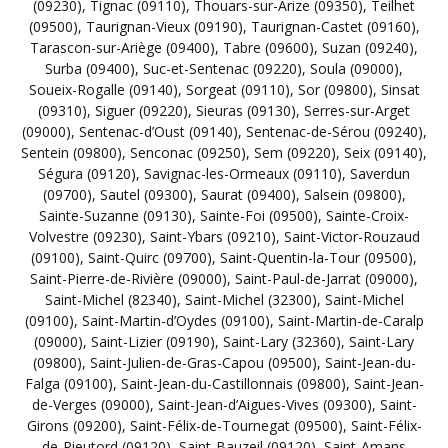
(09230)
,
Tignac (09110)
,
Thouars-sur-Arize (09350)
,
Teilhet
(09500)
,
Taurignan-Vieux (09190)
,
Taurignan-Castet (09160)
,
Tarascon-sur-Ariège (09400)
,
Tabre (09600)
,
Suzan (09240)
,
Surba (09400)
,
Suc-et-Sentenac (09220)
,
Soula (09000)
,
Soueix-Rogalle (09140)
,
Sorgeat (09110)
,
Sor (09800)
,
Sinsat
(09310)
,
Siguer (09220)
,
Sieuras (09130)
,
Serres-sur-Arget
(09000)
,
Sentenac-d’Oust (09140)
,
Sentenac-de-Sérou (09240)
,
Sentein (09800)
,
Senconac (09250)
,
Sem (09220)
,
Seix (09140)
,
Ségura (09120)
,
Savignac-les-Ormeaux (09110)
,
Saverdun
(09700)
,
Sautel (09300)
,
Saurat (09400)
,
Salsein (09800)
,
Sainte-Suzanne (09130)
,
Sainte-Foi (09500)
,
Sainte-Croix-
Volvestre (09230)
,
Saint-Ybars (09210)
,
Saint-Victor-Rouzaud
(09100)
,
Saint-Quirc (09700)
,
Saint-Quentin-la-Tour (09500)
,
Saint-Pierre-de-Rivière (09000)
,
Saint-Paul-de-Jarrat (09000)
,
Saint-Michel (82340)
,
Saint-Michel (32300)
,
Saint-Michel
(09100)
,
Saint-Martin-d’Oydes (09100)
,
Saint-Martin-de-Caralp
(09000)
,
Saint-Lizier (09190)
,
Saint-Lary (32360)
,
Saint-Lary
(09800)
,
Saint-Julien-de-Gras-Capou (09500)
,
Saint-Jean-du-
Falga (09100)
,
Saint-Jean-du-Castillonnais (09800)
,
Saint-Jean-
de-Verges (09000)
,
Saint-Jean-d’Aigues-Vives (09300)
,
Saint-
Girons (09200)
,
Saint-Félix-de-Tournegat (09500)
,
Saint-Félix-
de-Rieutord (09120)
,
Saint-Bauzeil (09120)
,
Saint-Amans