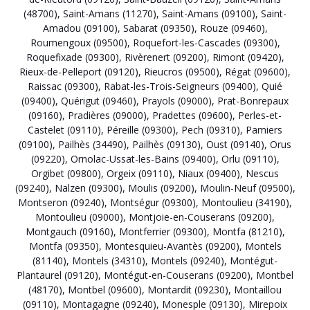
(48700)
,
Saint-Amans (11270)
,
Saint-Amans (09100)
,
Saint-
Amadou (09100)
,
Sabarat (09350)
,
Rouze (09460)
,
Roumengoux (09500)
,
Roquefort-les-Cascades (09300)
,
Roquefixade (09300)
,
Rivèrenert (09200)
,
Rimont (09420)
,
Rieux-de-Pelleport (09120)
,
Rieucros (09500)
,
Régat (09600)
,
Raissac (09300)
,
Rabat-les-Trois-Seigneurs (09400)
,
Quié
(09400)
,
Quérigut (09460)
,
Prayols (09000)
,
Prat-Bonrepaux
(09160)
,
Pradières (09000)
,
Pradettes (09600)
,
Perles-et-
Castelet (09110)
,
Péreille (09300)
,
Pech (09310)
,
Pamiers
(09100)
,
Pailhès (34490)
,
Pailhès (09130)
,
Oust (09140)
,
Orus
(09220)
,
Ornolac-Ussat-les-Bains (09400)
,
Orlu (09110)
,
Orgibet (09800)
,
Orgeix (09110)
,
Niaux (09400)
,
Nescus
(09240)
,
Nalzen (09300)
,
Moulis (09200)
,
Moulin-Neuf (09500)
,
Montseron (09240)
,
Montségur (09300)
,
Montoulieu (34190)
,
Montoulieu (09000)
,
Montjoie-en-Couserans (09200)
,
Montgauch (09160)
,
Montferrier (09300)
,
Montfa (81210)
,
Montfa (09350)
,
Montesquieu-Avantès (09200)
,
Montels
(81140)
,
Montels (34310)
,
Montels (09240)
,
Montégut-
Plantaurel (09120)
,
Montégut-en-Couserans (09200)
,
Montbel
(48170)
,
Montbel (09600)
,
Montardit (09230)
,
Montaillou
(09110)
,
Montagagne (09240)
,
Monesple (09130)
,
Mirepoix