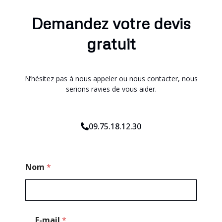
Demandez votre devis
gratuit
N’hésitez pas à nous appeler ou nous contacter, nous
serions ravies de vous aider.
09.75.18.12.30
*
Nom
*
N
o
m
N
o
m
E-mail
*