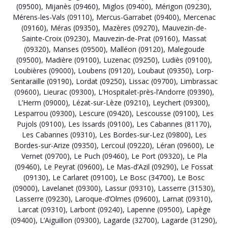
(09500)
,
Mijanès (09460)
,
Miglos (09400)
,
Mérigon (09230)
,
Mérens-les-Vals (09110)
,
Mercus-Garrabet (09400)
,
Mercenac
(09160)
,
Méras (09350)
,
Mazères (09270)
,
Mauvezin-de-
Sainte-Croix (09230)
,
Mauvezin-de-Prat (09160)
,
Massat
(09320)
,
Manses (09500)
,
Malléon (09120)
,
Malegoude
(09500)
,
Madière (09100)
,
Luzenac (09250)
,
Ludiès (09100)
,
Loubières (09000)
,
Loubens (09120)
,
Loubaut (09350)
,
Lorp-
Sentaraille (09190)
,
Lordat (09250)
,
Lissac (09700)
,
Limbrassac
(09600)
,
Lieurac (09300)
,
L’Hospitalet-près-l’Andorre (09390)
,
L’Herm (09000)
,
Lézat-sur-Lèze (09210)
,
Leychert (09300)
,
Lesparrou (09300)
,
Lescure (09420)
,
Lescousse (09100)
,
Les
Pujols (09100)
,
Les Issards (09100)
,
Les Cabannes (81170)
,
Les Cabannes (09310)
,
Les Bordes-sur-Lez (09800)
,
Les
Bordes-sur-Arize (09350)
,
Lercoul (09220)
,
Léran (09600)
,
Le
Vernet (09700)
,
Le Puch (09460)
,
Le Port (09320)
,
Le Pla
(09460)
,
Le Peyrat (09600)
,
Le Mas-d’Azil (09290)
,
Le Fossat
(09130)
,
Le Carlaret (09100)
,
Le Bosc (34700)
,
Le Bosc
(09000)
,
Lavelanet (09300)
,
Lassur (09310)
,
Lasserre (31530)
,
Lasserre (09230)
,
Laroque-d’Olmes (09600)
,
Larnat (09310)
,
Larcat (09310)
,
Larbont (09240)
,
Lapenne (09500)
,
Lapège
(09400)
,
L’Aiguillon (09300)
,
Lagarde (32700)
,
Lagarde (31290)
,