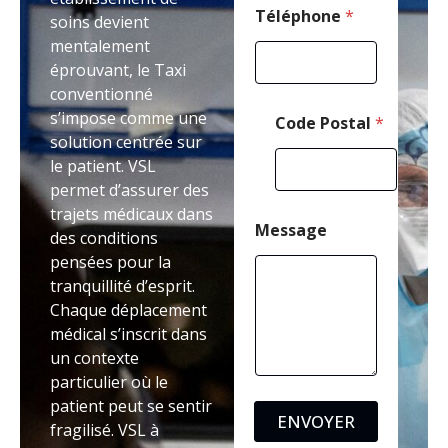
Téléphone
*
soins devient
mentalement
éprouvant, le Taxi
conventionné
s’impose comme une
Code Postal
*
solution centrée sur
le patient. VSL
permet d’assurer des
trajets médicaux dans
Message
des conditions
pensées pour la
tranquillité d’esprit.
Chaque déplacement
médical s’inscrit dans
un contexte
particulier où le
patient peut se sentir
ENVOYER
fragilisé. VSL à