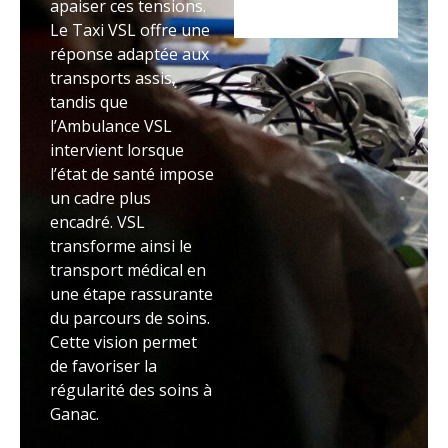
apaiser ces tensions.
Le Taxi VSL offre une
réponse adaptée aux
transports assis,
tandis que
l’Ambulance VSL
intervient lorsque
l’état de santé impose
un cadre plus
encadré. VSL
transforme ainsi le
transport médical en
une étape rassurante
du parcours de soins.
Cette vision permet
de favoriser la
régularité des soins à
Ganac.