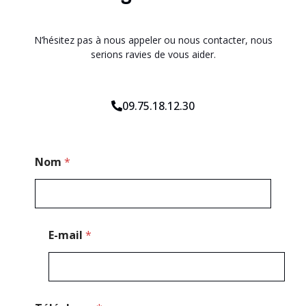
N’hésitez pas à nous appeler ou nous contacter, nous
serions ravies de vous aider.
09.75.18.12.30
P
Nom
*
o
s
t
a
l
E
E-mail
*
-
m
a
i
l