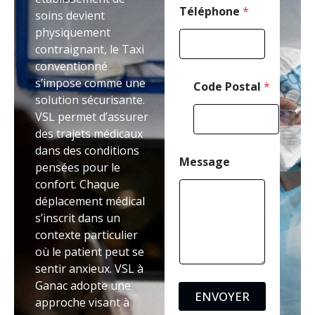
Téléphone
*
soins devient
physiquement
contraignant, le Taxi
conventionné
s’impose comme une
Code Postal
*
solution sécurisante.
VSL permet d’assurer
des trajets médicaux
dans des conditions
Message
pensées pour le
confort. Chaque
déplacement médical
s’inscrit dans un
contexte particulier
où le patient peut se
sentir anxieux. VSL à
Ganac adopte une
ENVOYER
approche visant à