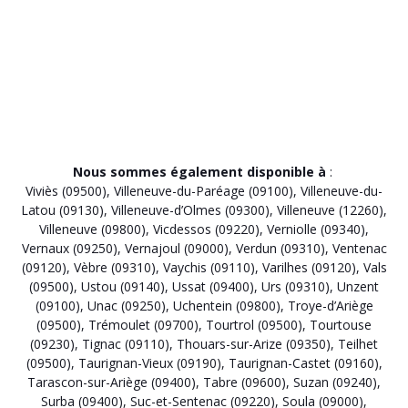
Nous sommes également disponible à
:
Viviès (09500)
,
Villeneuve-du-Paréage (09100)
,
Villeneuve-du-
Latou (09130)
,
Villeneuve-d’Olmes (09300)
,
Villeneuve (12260)
,
Villeneuve (09800)
,
Vicdessos (09220)
,
Verniolle (09340)
,
Vernaux (09250)
,
Vernajoul (09000)
,
Verdun (09310)
,
Ventenac
(09120)
,
Vèbre (09310)
,
Vaychis (09110)
,
Varilhes (09120)
,
Vals
(09500)
,
Ustou (09140)
,
Ussat (09400)
,
Urs (09310)
,
Unzent
(09100)
,
Unac (09250)
,
Uchentein (09800)
,
Troye-d’Ariège
(09500)
,
Trémoulet (09700)
,
Tourtrol (09500)
,
Tourtouse
(09230)
,
Tignac (09110)
,
Thouars-sur-Arize (09350)
,
Teilhet
(09500)
,
Taurignan-Vieux (09190)
,
Taurignan-Castet (09160)
,
Tarascon-sur-Ariège (09400)
,
Tabre (09600)
,
Suzan (09240)
,
Surba (09400)
,
Suc-et-Sentenac (09220)
,
Soula (09000)
,