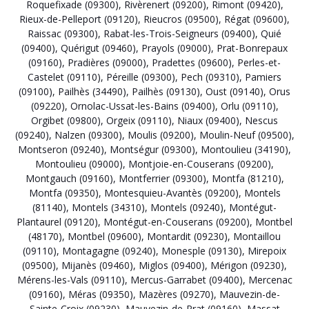
Roquefixade (09300)
,
Rivèrenert (09200)
,
Rimont (09420)
,
Rieux-de-Pelleport (09120)
,
Rieucros (09500)
,
Régat (09600)
,
Raissac (09300)
,
Rabat-les-Trois-Seigneurs (09400)
,
Quié
(09400)
,
Quérigut (09460)
,
Prayols (09000)
,
Prat-Bonrepaux
(09160)
,
Pradières (09000)
,
Pradettes (09600)
,
Perles-et-
Castelet (09110)
,
Péreille (09300)
,
Pech (09310)
,
Pamiers
(09100)
,
Pailhès (34490)
,
Pailhès (09130)
,
Oust (09140)
,
Orus
(09220)
,
Ornolac-Ussat-les-Bains (09400)
,
Orlu (09110)
,
Orgibet (09800)
,
Orgeix (09110)
,
Niaux (09400)
,
Nescus
(09240)
,
Nalzen (09300)
,
Moulis (09200)
,
Moulin-Neuf (09500)
,
Montseron (09240)
,
Montségur (09300)
,
Montoulieu (34190)
,
Montoulieu (09000)
,
Montjoie-en-Couserans (09200)
,
Montgauch (09160)
,
Montferrier (09300)
,
Montfa (81210)
,
Montfa (09350)
,
Montesquieu-Avantès (09200)
,
Montels
(81140)
,
Montels (34310)
,
Montels (09240)
,
Montégut-
Plantaurel (09120)
,
Montégut-en-Couserans (09200)
,
Montbel
(48170)
,
Montbel (09600)
,
Montardit (09230)
,
Montaillou
(09110)
,
Montagagne (09240)
,
Monesple (09130)
,
Mirepoix
(09500)
,
Mijanès (09460)
,
Miglos (09400)
,
Mérigon (09230)
,
Mérens-les-Vals (09110)
,
Mercus-Garrabet (09400)
,
Mercenac
(09160)
,
Méras (09350)
,
Mazères (09270)
,
Mauvezin-de-
Sainte-Croix (09230)
,
Mauvezin-de-Prat (09160)
,
Massat