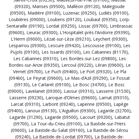
(09320)
,
Manses (09500)
,
Malléon (09120)
,
Malegoude
(09500)
,
Madière (09100)
,
Luzenac (09250)
,
Ludiès (09100)
,
Loubières (09000)
,
Loubens (09120)
,
Loubaut (09350)
,
Lorp-
Sentaraille (09190)
,
Lordat (09250)
,
Lissac (09700)
,
Limbrassac
(09600)
,
Lieurac (09300)
,
L’Hospitalet-près-l’Andorre (09390)
,
L’Herm (09000)
,
Lézat-sur-Lèze (09210)
,
Leychert (09300)
,
Lesparrou (09300)
,
Lescure (09420)
,
Lescousse (09100)
,
Les
Pujols (09100)
,
Les Issards (09100)
,
Les Cabannes (81170)
,
Les Cabannes (09310)
,
Les Bordes-sur-Lez (09800)
,
Les
Bordes-sur-Arize (09350)
,
Lercoul (09220)
,
Léran (09600)
,
Le
Vernet (09700)
,
Le Puch (09460)
,
Le Port (09320)
,
Le Pla
(09460)
,
Le Peyrat (09600)
,
Le Mas-d’Azil (09290)
,
Le Fossat
(09130)
,
Le Carlaret (09100)
,
Le Bosc (34700)
,
Le Bosc
(09000)
,
Lavelanet (09300)
,
Lassur (09310)
,
Lasserre (31530)
,
Lasserre (09230)
,
Laroque-d’Olmes (09600)
,
Larnat (09310)
,
Larcat (09310)
,
Larbont (09240)
,
Lapenne (09500)
,
Lapège
(09400)
,
Lanoux (09130)
,
L’Aiguillon (09300)
,
Lagarde (32700)
,
Lagarde (31290)
,
Lagarde (09500)
,
Lacourt (09200)
,
Labatut
(09700)
,
La Tour-du-Crieu (09100)
,
La Bastide-sur-l’Hers
(09600)
,
La Bastide-du-Salat (09160)
,
La Bastide-de-Sérou
(09240)
,
La Bastide-de-Lordat (09700)
,
La Bastide-de-