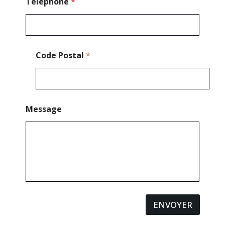
*
Téléphone
*
Code Postal
*
Message
ENVOYER