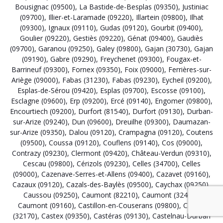
Bousignac (09500)
,
La Bastide-de-Besplas (09350)
,
Justiniac
(09700)
,
Illier-et-Laramade (09220)
,
Illartein (09800)
,
Ilhat
(09300)
,
Ignaux (09110)
,
Gudas (09120)
,
Gourbit (09400)
,
Goulier (09220)
,
Gestiès (09220)
,
Génat (09400)
,
Gaudiès
(09700)
,
Garanou (09250)
,
Galey (09800)
,
Gajan (30730)
,
Gajan
(09190)
,
Gabre (09290)
,
Freychenet (09300)
,
Fougax-et-
Barrineuf (09300)
,
Fornex (09350)
,
Foix (09000)
,
Ferrières-sur-
Ariège (09000)
,
Fabas (31230)
,
Fabas (09230)
,
Eycheil (09200)
,
Esplas-de-Sérou (09420)
,
Esplas (09700)
,
Escosse (09100)
,
Esclagne (09600)
,
Erp (09200)
,
Ercé (09140)
,
Engomer (09800)
,
Encourtiech (09200)
,
Durfort (81540)
,
Durfort (09130)
,
Durban-
sur-Arize (09240)
,
Dun (09600)
,
Dreuilhe (09300)
,
Daumazan-
sur-Arize (09350)
,
Dalou (09120)
,
Crampagna (09120)
,
Coutens
(09500)
,
Coussa (09120)
,
Couflens (09140)
,
Cos (09000)
,
Contrazy (09230)
,
Clermont (09420)
,
Château-Verdun (09310)
,
Cescau (09800)
,
Cérizols (09230)
,
Celles (34700)
,
Celles
(09000)
,
Cazenave-Serres-et-Allens (09400)
,
Cazavet (09160)
,
Cazaux (09120)
,
Cazals-des-Baylès (09500)
,
Caychax (09250)
,
Caussou (09250)
,
Caumont (82210)
,
Caumont (32400)
,
Caumont (09160)
,
Castillon-en-Couserans (09800)
,
Castex
(32170)
,
Castex (09350)
,
Castéras (09130)
,
Castelnau-Durban