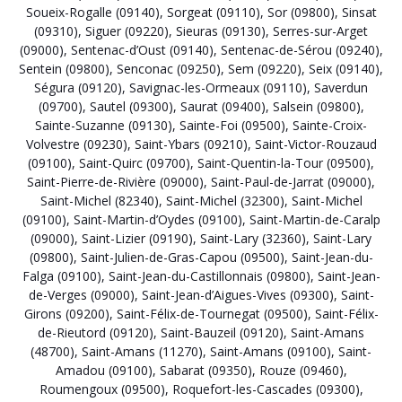
Soueix-Rogalle (09140)
,
Sorgeat (09110)
,
Sor (09800)
,
Sinsat
(09310)
,
Siguer (09220)
,
Sieuras (09130)
,
Serres-sur-Arget
(09000)
,
Sentenac-d’Oust (09140)
,
Sentenac-de-Sérou (09240)
,
Sentein (09800)
,
Senconac (09250)
,
Sem (09220)
,
Seix (09140)
,
Ségura (09120)
,
Savignac-les-Ormeaux (09110)
,
Saverdun
(09700)
,
Sautel (09300)
,
Saurat (09400)
,
Salsein (09800)
,
Sainte-Suzanne (09130)
,
Sainte-Foi (09500)
,
Sainte-Croix-
Volvestre (09230)
,
Saint-Ybars (09210)
,
Saint-Victor-Rouzaud
(09100)
,
Saint-Quirc (09700)
,
Saint-Quentin-la-Tour (09500)
,
Saint-Pierre-de-Rivière (09000)
,
Saint-Paul-de-Jarrat (09000)
,
Saint-Michel (82340)
,
Saint-Michel (32300)
,
Saint-Michel
(09100)
,
Saint-Martin-d’Oydes (09100)
,
Saint-Martin-de-Caralp
(09000)
,
Saint-Lizier (09190)
,
Saint-Lary (32360)
,
Saint-Lary
(09800)
,
Saint-Julien-de-Gras-Capou (09500)
,
Saint-Jean-du-
Falga (09100)
,
Saint-Jean-du-Castillonnais (09800)
,
Saint-Jean-
de-Verges (09000)
,
Saint-Jean-d’Aigues-Vives (09300)
,
Saint-
Girons (09200)
,
Saint-Félix-de-Tournegat (09500)
,
Saint-Félix-
de-Rieutord (09120)
,
Saint-Bauzeil (09120)
,
Saint-Amans
(48700)
,
Saint-Amans (11270)
,
Saint-Amans (09100)
,
Saint-
Amadou (09100)
,
Sabarat (09350)
,
Rouze (09460)
,
Roumengoux (09500)
,
Roquefort-les-Cascades (09300)
,