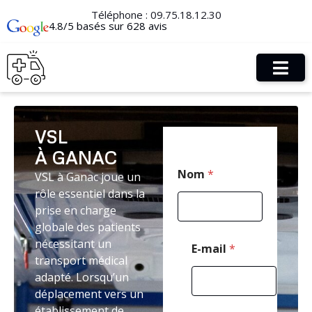
Téléphone :
09.75.18.12.30
4.8/5 basés sur 628 avis
VSL
À GANAC
*
Nom
*
VSL à Ganac joue un
M
e
rôle essentiel dans la
s
prise en charge
s
globale des patients
a
g
nécessitant un
E-mail
*
e
transport médical
*
adapté. Lorsqu’un
déplacement vers un
établissement de