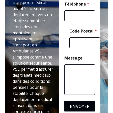
transport médical
e
Téléphone
*
adapté. Lorsqu’un
M
e
déplacement vers un
s
établissement de
s
soins devient
a
Code Postal
*
g
mentalement
e
éprouvant, le
transport en
Ambulance VSL
s’impose comme une
Message
solution sécurisante.
VSL permet d’assurer
des trajets médicaux
dans des conditions
pensées pour la
stabilité. Chaque
déplacement médical
s’inscrit dans un
ENVOYER
contexte particulier