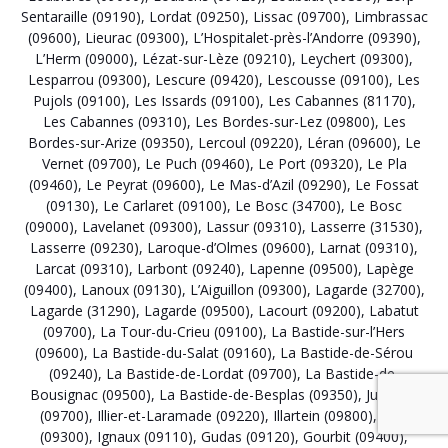
Sentaraille (09190)
,
Lordat (09250)
,
Lissac (09700)
,
Limbrassac
(09600)
,
Lieurac (09300)
,
L’Hospitalet-près-l’Andorre (09390)
,
L’Herm (09000)
,
Lézat-sur-Lèze (09210)
,
Leychert (09300)
,
Lesparrou (09300)
,
Lescure (09420)
,
Lescousse (09100)
,
Les
Pujols (09100)
,
Les Issards (09100)
,
Les Cabannes (81170)
,
Les Cabannes (09310)
,
Les Bordes-sur-Lez (09800)
,
Les
Bordes-sur-Arize (09350)
,
Lercoul (09220)
,
Léran (09600)
,
Le
Vernet (09700)
,
Le Puch (09460)
,
Le Port (09320)
,
Le Pla
(09460)
,
Le Peyrat (09600)
,
Le Mas-d’Azil (09290)
,
Le Fossat
(09130)
,
Le Carlaret (09100)
,
Le Bosc (34700)
,
Le Bosc
(09000)
,
Lavelanet (09300)
,
Lassur (09310)
,
Lasserre (31530)
,
Lasserre (09230)
,
Laroque-d’Olmes (09600)
,
Larnat (09310)
,
Larcat (09310)
,
Larbont (09240)
,
Lapenne (09500)
,
Lapège
(09400)
,
Lanoux (09130)
,
L’Aiguillon (09300)
,
Lagarde (32700)
,
Lagarde (31290)
,
Lagarde (09500)
,
Lacourt (09200)
,
Labatut
(09700)
,
La Tour-du-Crieu (09100)
,
La Bastide-sur-l’Hers
(09600)
,
La Bastide-du-Salat (09160)
,
La Bastide-de-Sérou
(09240)
,
La Bastide-de-Lordat (09700)
,
La Bastide-de-
Bousignac (09500)
,
La Bastide-de-Besplas (09350)
,
Justiniac
(09700)
,
Illier-et-Laramade (09220)
,
Illartein (09800)
,
Ilhat
(09300)
,
Ignaux (09110)
,
Gudas (09120)
,
Gourbit (09400)
,