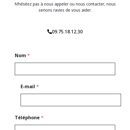
N’hésitez pas à nous appeler ou nous contacter, nous
serions ravies de vous aider.
09.75.18.12.30
P
Nom
*
o
s
t
a
l
*
E-mail
*
E
-
m
a
i
l
Téléphone
*