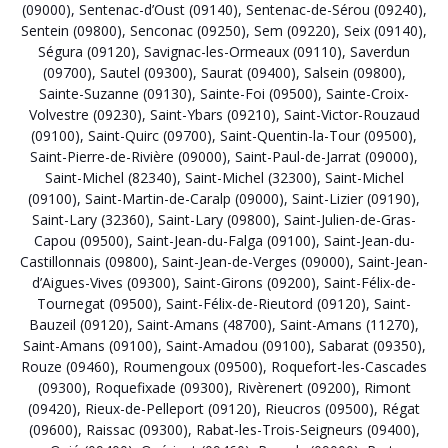
(09000)
,
Sentenac-d’Oust (09140)
,
Sentenac-de-Sérou (09240)
,
Sentein (09800)
,
Senconac (09250)
,
Sem (09220)
,
Seix (09140)
,
Ségura (09120)
,
Savignac-les-Ormeaux (09110)
,
Saverdun
(09700)
,
Sautel (09300)
,
Saurat (09400)
,
Salsein (09800)
,
Sainte-Suzanne (09130)
,
Sainte-Foi (09500)
,
Sainte-Croix-
Volvestre (09230)
,
Saint-Ybars (09210)
,
Saint-Victor-Rouzaud
(09100)
,
Saint-Quirc (09700)
,
Saint-Quentin-la-Tour (09500)
,
Saint-Pierre-de-Rivière (09000)
,
Saint-Paul-de-Jarrat (09000)
,
Saint-Michel (82340)
,
Saint-Michel (32300)
,
Saint-Michel
(09100)
,
Saint-Martin-de-Caralp (09000)
,
Saint-Lizier (09190)
,
Saint-Lary (32360)
,
Saint-Lary (09800)
,
Saint-Julien-de-Gras-
Capou (09500)
,
Saint-Jean-du-Falga (09100)
,
Saint-Jean-du-
Castillonnais (09800)
,
Saint-Jean-de-Verges (09000)
,
Saint-Jean-
d’Aigues-Vives (09300)
,
Saint-Girons (09200)
,
Saint-Félix-de-
Tournegat (09500)
,
Saint-Félix-de-Rieutord (09120)
,
Saint-
Bauzeil (09120)
,
Saint-Amans (48700)
,
Saint-Amans (11270)
,
Saint-Amans (09100)
,
Saint-Amadou (09100)
,
Sabarat (09350)
,
Rouze (09460)
,
Roumengoux (09500)
,
Roquefort-les-Cascades
(09300)
,
Roquefixade (09300)
,
Rivèrenert (09200)
,
Rimont
(09420)
,
Rieux-de-Pelleport (09120)
,
Rieucros (09500)
,
Régat
(09600)
,
Raissac (09300)
,
Rabat-les-Trois-Seigneurs (09400)
,