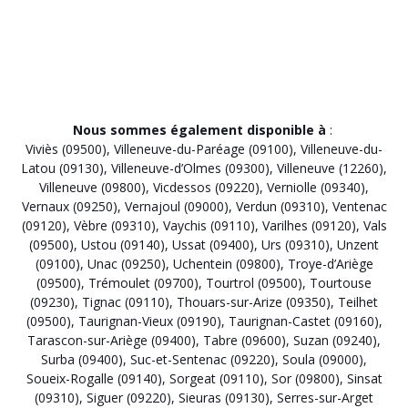
Nous sommes également disponible à
:
Viviès (09500)
,
Villeneuve-du-Paréage (09100)
,
Villeneuve-du-
Latou (09130)
,
Villeneuve-d’Olmes (09300)
,
Villeneuve (12260)
,
Villeneuve (09800)
,
Vicdessos (09220)
,
Verniolle (09340)
,
Vernaux (09250)
,
Vernajoul (09000)
,
Verdun (09310)
,
Ventenac
(09120)
,
Vèbre (09310)
,
Vaychis (09110)
,
Varilhes (09120)
,
Vals
(09500)
,
Ustou (09140)
,
Ussat (09400)
,
Urs (09310)
,
Unzent
(09100)
,
Unac (09250)
,
Uchentein (09800)
,
Troye-d’Ariège
(09500)
,
Trémoulet (09700)
,
Tourtrol (09500)
,
Tourtouse
(09230)
,
Tignac (09110)
,
Thouars-sur-Arize (09350)
,
Teilhet
(09500)
,
Taurignan-Vieux (09190)
,
Taurignan-Castet (09160)
,
Tarascon-sur-Ariège (09400)
,
Tabre (09600)
,
Suzan (09240)
,
Surba (09400)
,
Suc-et-Sentenac (09220)
,
Soula (09000)
,
Soueix-Rogalle (09140)
,
Sorgeat (09110)
,
Sor (09800)
,
Sinsat
(09310)
,
Siguer (09220)
,
Sieuras (09130)
,
Serres-sur-Arget