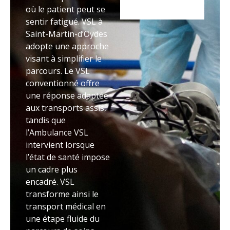
où le patient peut se
sentir fatigué. VSL à
Saint-Martin-d’Oydes
adopte une approche
visant à simplifier le
parcours. Le VSL
conventionné offre
une réponse adaptée
aux transports assis,
tandis que
l’Ambulance VSL
intervient lorsque
l’état de santé impose
un cadre plus
encadré. VSL
transforme ainsi le
transport médical en
une étape fluide du