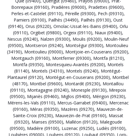
Quié (09400)
,
Quérigut (09460)
,
Prayols (09000)
,
Prat-
Bonrepaux (09160)
,
Pradières (09000)
,
Pradettes (09600)
,
Perles-et-Castelet (09110)
,
Péreille (09300)
,
Pech (09310)
,
Pamiers (09100)
,
Pailhès (34490)
,
Pailhès (09130)
,
Oust
(09140)
,
Orus (09220)
,
Ornolac-Ussat-les-Bains (09400)
,
Orlu
(09110)
,
Orgibet (09800)
,
Orgeix (09110)
,
Niaux (09400)
,
Nescus (09240)
,
Nalzen (09300)
,
Moulis (09200)
,
Moulin-Neuf
(09500)
,
Montseron (09240)
,
Montségur (09300)
,
Montoulieu
(34190)
,
Montoulieu (09000)
,
Montjoie-en-Couserans (09200)
,
Montgauch (09160)
,
Montferrier (09300)
,
Montfa (81210)
,
Montfa (09350)
,
Montesquieu-Avantès (09200)
,
Montels
(81140)
,
Montels (34310)
,
Montels (09240)
,
Montégut-
Plantaurel (09120)
,
Montégut-en-Couserans (09200)
,
Montbel
(48170)
,
Montbel (09600)
,
Montardit (09230)
,
Montaillou
(09110)
,
Montagagne (09240)
,
Monesple (09130)
,
Mirepoix
(09500)
,
Mijanès (09460)
,
Miglos (09400)
,
Mérigon (09230)
,
Mérens-les-Vals (09110)
,
Mercus-Garrabet (09400)
,
Mercenac
(09160)
,
Méras (09350)
,
Mazères (09270)
,
Mauvezin-de-
Sainte-Croix (09230)
,
Mauvezin-de-Prat (09160)
,
Massat
(09320)
,
Manses (09500)
,
Malléon (09120)
,
Malegoude
(09500)
,
Madière (09100)
,
Luzenac (09250)
,
Ludiès (09100)
,
Loubières (09000)
,
Loubens (09120)
,
Loubaut (09350)
,
Lorp-