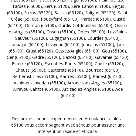
Tarbes (65000)
,
Sers (65120)
,
Sère-Lanso (65100)
,
Ségus
(65100)
,
Sazos (65120)
,
Sassis (65120)
,
Saligos (65120)
,
Saint-
Créac (65100)
,
Poueyferré (65100)
,
Paréac (65100)
,
Ousté
(65100)
,
Ourdon (65100)
,
Ourdis-Cotdoussan (65100)
,
Ossun-
ez-Angles (65100)
,
Ossen (65100)
,
Omex (65100)
,
Luz-Saint-
Sauveur (65120)
,
Lugagnan (65100)
,
Lourdes (65100)
,
Loubajac (65100)
,
Lézignan (65100)
,
Juncalas (65100)
,
Jarret
(65100)
,
Grust (65120)
,
Gez-ez-Angles (65100)
,
Geu (65100)
,
Ger (65100)
,
Gèdre (65120)
,
Gazost (65100)
,
Gavarnie (65120)
,
Esterre (65120)
,
Escoubès-Pouts (65100)
,
Chèze (65120)
,
Cheust (65100)
,
Cauterets (65110)
,
Bourréac (65100)
,
Berbérust-Lias (65100)
,
Bartrès (65100)
,
Barlest (65100)
,
Aspin-en-Lavedan (65100)
,
Arrodets-ez-Angles (65100)
,
Arrayou-Lahitte (65100)
,
Arcizac-ez-Angles (65100)
,
Adé
(65100)
Des professionnels expérimentés en Ambulance à Julos –
65100 vous accompagnent avec sérieux pour assurer une
intervention rapide et efficace.