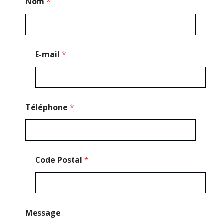
Nom
*
o
s
t
a
l
C
E-mail
*
o
d
e
C
o
d
Téléphone
*
e
Code Postal
*
Message