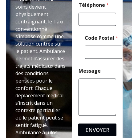
e
Téléphone
*
soins devient
physiquement
contraignant, le Taxi
conventionné
s’impose comme une
Code Postal
*
solution centrée sur
le patient. Ambulance
permet d’assurer des
trajets médicaux dans
Message
des conditions
pensées pour le
confort. Chaque
déplacement médical
s’inscrit dans un
contexte particulier
où le patient peut se
sentir fatigué.
ENVOYER
Ambulance à Julos