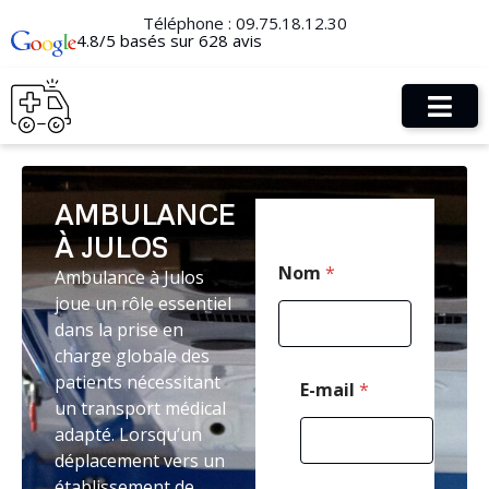
Téléphone :
09.75.18.12.30
4.8/5 basés sur 628 avis
AMBULANCE
À JULOS
N
Nom
*
Ambulance à Julos
o
m
joue un rôle essentiel
E
dans la prise en
-
charge globale des
m
a
patients nécessitant
E-mail
*
i
un transport médical
l
adapté. Lorsqu’un
C
déplacement vers un
o
d
établissement de