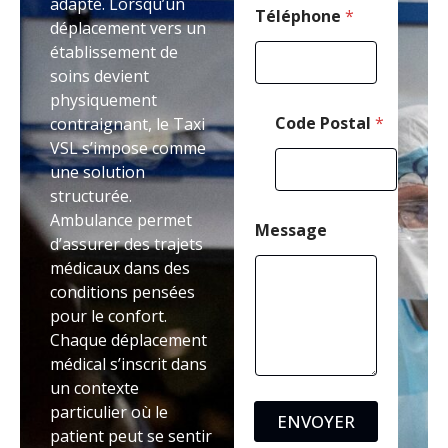
adapté. Lorsqu’un
Téléphone
*
déplacement vers un
établissement de
soins devient
physiquement
Code Postal
*
contraignant, le Taxi
VSL s’impose comme
une solution
structurée.
Ambulance permet
Message
d’assurer des trajets
médicaux dans des
conditions pensées
pour le confort.
Chaque déplacement
médical s’inscrit dans
un contexte
particulier où le
ENVOYER
patient peut se sentir