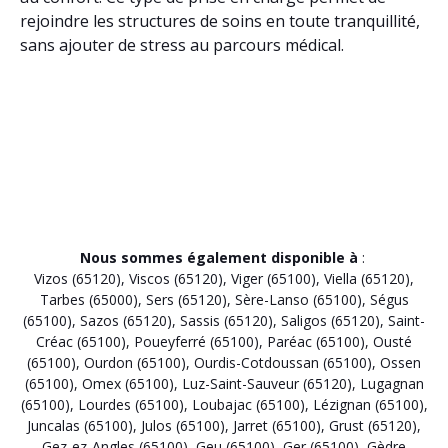
rejoindre les structures de soins en toute tranquillité,
sans ajouter de stress au parcours médical.
Nous sommes également disponible à
:
Vizos (65120)
,
Viscos (65120)
,
Viger (65100)
,
Viella (65120)
,
Tarbes (65000)
,
Sers (65120)
,
Sère-Lanso (65100)
,
Ségus
(65100)
,
Sazos (65120)
,
Sassis (65120)
,
Saligos (65120)
,
Saint-
Créac (65100)
,
Poueyferré (65100)
,
Paréac (65100)
,
Ousté
(65100)
,
Ourdon (65100)
,
Ourdis-Cotdoussan (65100)
,
Ossen
(65100)
,
Omex (65100)
,
Luz-Saint-Sauveur (65120)
,
Lugagnan
(65100)
,
Lourdes (65100)
,
Loubajac (65100)
,
Lézignan (65100)
,
Juncalas (65100)
,
Julos (65100)
,
Jarret (65100)
,
Grust (65120)
,
Gez-ez-Angles (65100)
,
Geu (65100)
,
Ger (65100)
,
Gèdre