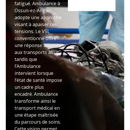
fatigué. Ambulance à
Ossun-ez-Angles
adopte une approche
visant à apaiser ces
tensions. Le VSL
conventionné offre
une réponse adaptée
aux transports assis,
tandis que
l’Ambulance
intervient lorsque
l’état de santé impose
un cadre plus
encadré. Ambulance
transforme ainsi le
transport médical en
une étape maîtrisée
du parcours de soins.
Cette vision permet