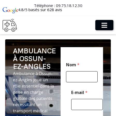
Téléphone :
09.75.18.12.30
4.8/5 basés sur 628 avis
AMBULANCE
À OSSUN-
M
Nom
*
EZ-ANGLES
e
s
Ambulance à Ossun-
s
ez-Angles joue un
a
g
rôle essentiel dans la
e
prise en charge
E-mail
*
N
globale des patients
o
nécessitant un
m
*
transport médical