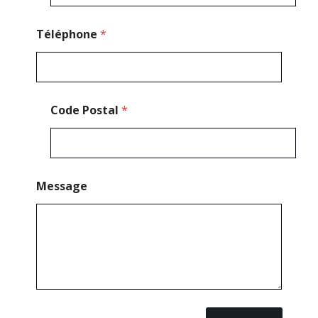
i
l
C
Téléphone
*
o
d
e
Code Postal
*
Message