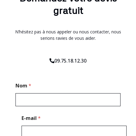
gratuit
N’hésitez pas à nous appeler ou nous contacter, nous
serions ravies de vous aider.
09.75.18.12.30
E
Nom
*
-
m
a
i
l
E
E-mail
*
-
m
a