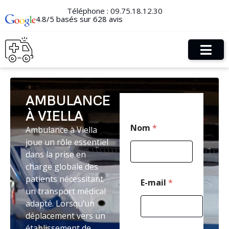
Téléphone :
09.75.18.12.30
4.8/5 basés sur 628 avis
AMBULANCE
À VIELLA
*
Nom
*
Ambulance à Viella
M
e
joue un rôle essentiel
s
dans la prise en
s
charge globale des
a
g
patients nécessitant
E-mail
*
e
un transport médical
E
adapté. Lorsqu’un
-
déplacement vers un
m
a
établissement de