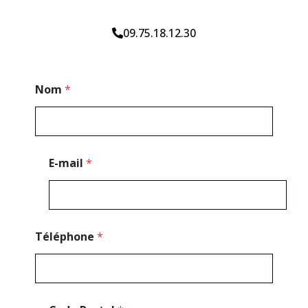
09.75.18.12.30
M
Nom
*
e
s
s
a
g
e
E-mail
*
*
*
Téléphone
*