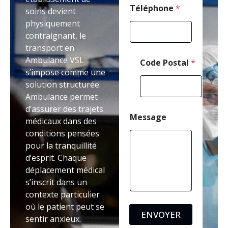
i
Téléphone
*
soins devient
l
physiquement
contraignant, le
transport en
Ambulance VSL
Code Postal
*
s’impose comme une
solution structurée.
Ambulance permet
d’assurer des trajets
Message
médicaux dans des
conditions pensées
pour la tranquillité
d’esprit. Chaque
déplacement médical
s’inscrit dans un
contexte particulier
où le patient peut se
ENVOYER
sentir anxieux.