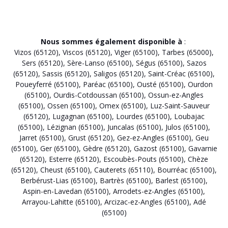
Nous sommes également disponible à
:
Vizos (65120)
,
Viscos (65120)
,
Viger (65100)
,
Tarbes (65000)
,
Sers (65120)
,
Sère-Lanso (65100)
,
Ségus (65100)
,
Sazos
(65120)
,
Sassis (65120)
,
Saligos (65120)
,
Saint-Créac (65100)
,
Poueyferré (65100)
,
Paréac (65100)
,
Ousté (65100)
,
Ourdon
(65100)
,
Ourdis-Cotdoussan (65100)
,
Ossun-ez-Angles
(65100)
,
Ossen (65100)
,
Omex (65100)
,
Luz-Saint-Sauveur
(65120)
,
Lugagnan (65100)
,
Lourdes (65100)
,
Loubajac
(65100)
,
Lézignan (65100)
,
Juncalas (65100)
,
Julos (65100)
,
Jarret (65100)
,
Grust (65120)
,
Gez-ez-Angles (65100)
,
Geu
(65100)
,
Ger (65100)
,
Gèdre (65120)
,
Gazost (65100)
,
Gavarnie
(65120)
,
Esterre (65120)
,
Escoubès-Pouts (65100)
,
Chèze
(65120)
,
Cheust (65100)
,
Cauterets (65110)
,
Bourréac (65100)
,
Berbérust-Lias (65100)
,
Bartrès (65100)
,
Barlest (65100)
,
Aspin-en-Lavedan (65100)
,
Arrodets-ez-Angles (65100)
,
Arrayou-Lahitte (65100)
,
Arcizac-ez-Angles (65100)
,
Adé
(65100)