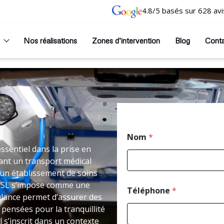
4.8/5 basés sur 628 avi
Nos réalisations
Zones d’intervention
Blog
Cont
Nom
*
sentiel dans la prise en
ant un transport médical
un établissement de soins
 VSL s’impose comme une
Téléphone
*
ulance permet d’assurer des
 pensées pour la tranquillité
 s’inscrit dans un contexte