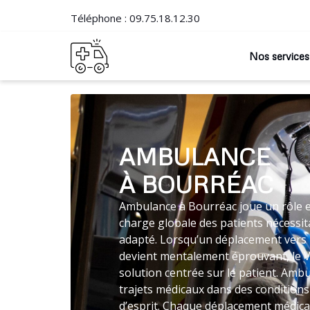
Téléphone :
09.75.18.12.30
Nos services
AMBULANCE
À BOURRÉAC
Ambulance à Bourréac joue un rôle es
charge globale des patients nécessit
adapté. Lorsqu’un déplacement vers 
devient mentalement éprouvant, le
solution centrée sur le patient. Amb
trajets médicaux dans des conditions
d’esprit. Chaque déplacement médical