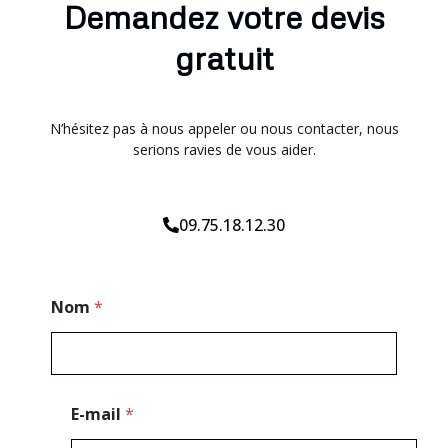
Demandez votre devis
gratuit
N’hésitez pas à nous appeler ou nous contacter, nous
serions ravies de vous aider.
09.75.18.12.30
C
Nom
*
o
d
e
E
-
m
E-mail
*
a
i