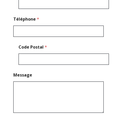
l
N
o
m
Téléphone
*
Code Postal
*
Message