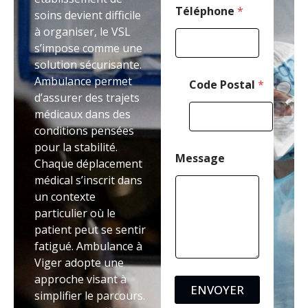
h
Téléphone
*
soins devient difficile
o
à organiser, le VSL
n
s’impose comme une
e
solution sécurisante.
Ambulance permet
Code Postal
*
d’assurer des trajets
médicaux dans des
conditions pensées
pour la stabilité.
Message
Chaque déplacement
médical s’inscrit dans
un contexte
particulier où le
patient peut se sentir
fatigué. Ambulance à
Viger adopte une
approche visant à
ENVOYER
simplifier le parcours.