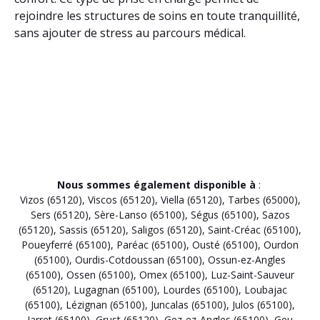
rejoindre les structures de soins en toute tranquillité,
sans ajouter de stress au parcours médical.
Nous sommes également disponible à
:
Vizos (65120)
,
Viscos (65120)
,
Viella (65120)
,
Tarbes (65000)
,
Sers (65120)
,
Sère-Lanso (65100)
,
Ségus (65100)
,
Sazos
(65120)
,
Sassis (65120)
,
Saligos (65120)
,
Saint-Créac (65100)
,
Poueyferré (65100)
,
Paréac (65100)
,
Ousté (65100)
,
Ourdon
(65100)
,
Ourdis-Cotdoussan (65100)
,
Ossun-ez-Angles
(65100)
,
Ossen (65100)
,
Omex (65100)
,
Luz-Saint-Sauveur
(65120)
,
Lugagnan (65100)
,
Lourdes (65100)
,
Loubajac
(65100)
,
Lézignan (65100)
,
Juncalas (65100)
,
Julos (65100)
,
Jarret (65100)
,
Grust (65120)
,
Gez-ez-Angles (65100)
,
Geu