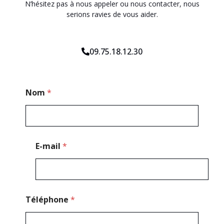
N’hésitez pas à nous appeler ou nous contacter, nous
serions ravies de vous aider.
09.75.18.12.30
T
Nom
*
é
l
é
p
h
o
E-mail
*
n
e
E
-
m
a
Téléphone
*
i
l