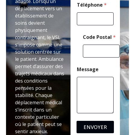
adapté. Lorsqu’un
Téléphone
*
déplacement vers un
établissement de
soins devient
physiquement
Code Postal
*
contraignant, le VSL
s’impose comme une
solution centrée sur
le patient. Ambulance
permet d’assurer des
Message
trajets médicaux dans
des conditions
pensées pour la
stabilité. Chaque
déplacement médical
s’inscrit dans un
contexte particulier
où le patient peut se
ENVOYER
sentir anxieux.