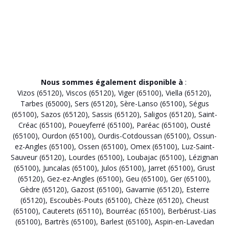
Nous sommes également disponible à
:
Vizos (65120)
,
Viscos (65120)
,
Viger (65100)
,
Viella (65120)
,
Tarbes (65000)
,
Sers (65120)
,
Sère-Lanso (65100)
,
Ségus
(65100)
,
Sazos (65120)
,
Sassis (65120)
,
Saligos (65120)
,
Saint-
Créac (65100)
,
Poueyferré (65100)
,
Paréac (65100)
,
Ousté
(65100)
,
Ourdon (65100)
,
Ourdis-Cotdoussan (65100)
,
Ossun-
ez-Angles (65100)
,
Ossen (65100)
,
Omex (65100)
,
Luz-Saint-
Sauveur (65120)
,
Lourdes (65100)
,
Loubajac (65100)
,
Lézignan
(65100)
,
Juncalas (65100)
,
Julos (65100)
,
Jarret (65100)
,
Grust
(65120)
,
Gez-ez-Angles (65100)
,
Geu (65100)
,
Ger (65100)
,
Gèdre (65120)
,
Gazost (65100)
,
Gavarnie (65120)
,
Esterre
(65120)
,
Escoubès-Pouts (65100)
,
Chèze (65120)
,
Cheust
(65100)
,
Cauterets (65110)
,
Bourréac (65100)
,
Berbérust-Lias
(65100)
,
Bartrès (65100)
,
Barlest (65100)
,
Aspin-en-Lavedan