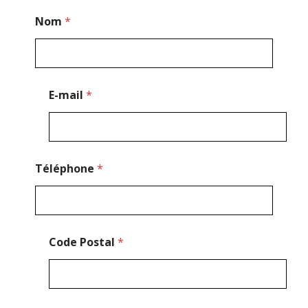
E
Nom
*
-
m
a
i
l
N
E-mail
*
o
m
Téléphone
*
Code Postal
*