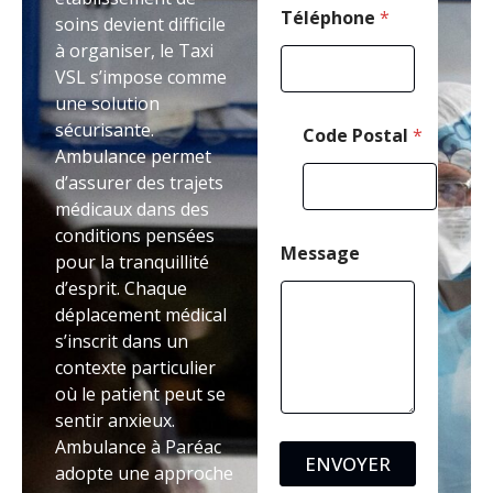
a
Téléphone
*
soins devient difficile
i
à organiser, le Taxi
l
VSL s’impose comme
une solution
sécurisante.
Code Postal
*
Ambulance permet
d’assurer des trajets
médicaux dans des
conditions pensées
Message
pour la tranquillité
d’esprit. Chaque
déplacement médical
s’inscrit dans un
contexte particulier
où le patient peut se
sentir anxieux.
Ambulance à Paréac
ENVOYER
adopte une approche