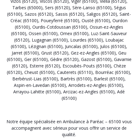
Vizos (65120)
,
Viscos (65120)
,
Viger (65100)
,
Viella (65120)
,
Tarbes (65000)
,
Sers (65120)
,
Sère-Lanso (65100)
,
Ségus
(65100)
,
Sazos (65120)
,
Sassis (65120)
,
Saligos (65120)
,
Saint-
Créac (65100)
,
Poueyferré (65100)
,
Ousté (65100)
,
Ourdon
(65100)
,
Ourdis-Cotdoussan (65100)
,
Ossun-ez-Angles
(65100)
,
Ossen (65100)
,
Omex (65100)
,
Luz-Saint-Sauveur
(65120)
,
Lugagnan (65100)
,
Lourdes (65100)
,
Loubajac
(65100)
,
Lézignan (65100)
,
Juncalas (65100)
,
Julos (65100)
,
Jarret (65100)
,
Grust (65120)
,
Gez-ez-Angles (65100)
,
Geu
(65100)
,
Ger (65100)
,
Gèdre (65120)
,
Gazost (65100)
,
Gavarnie
(65120)
,
Esterre (65120)
,
Escoubès-Pouts (65100)
,
Chèze
(65120)
,
Cheust (65100)
,
Cauterets (65110)
,
Bourréac (65100)
,
Berbérust-Lias (65100)
,
Bartrès (65100)
,
Barlest (65100)
,
Aspin-en-Lavedan (65100)
,
Arrodets-ez-Angles (65100)
,
Arrayou-Lahitte (65100)
,
Arcizac-ez-Angles (65100)
,
Adé
(65100)
Notre équipe spécialisée en Ambulance à Paréac – 65100 vous
accompagnent avec sérieux pour vous offrir un service de
qualité.