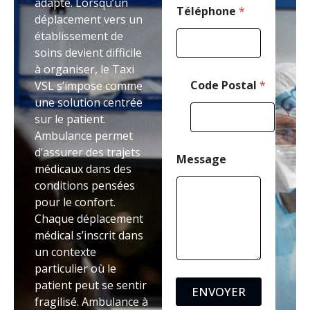
adapté. Lorsqu’un
o
Téléphone
*
déplacement vers un
s
établissement de
t
a
soins devient difficile
l
à organiser, le Taxi
Code Postal
*
VSL s’impose comme
une solution centrée
sur le patient.
Ambulance permet
d’assurer des trajets
Message
médicaux dans des
conditions pensées
pour le confort.
Chaque déplacement
médical s’inscrit dans
un contexte
particulier où le
patient peut se sentir
ENVOYER
fragilisé. Ambulance à