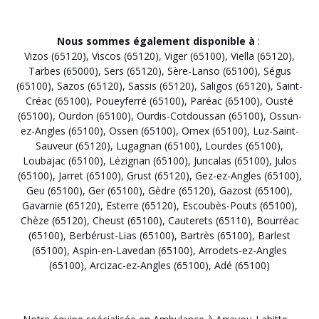
Nous sommes également disponible à
:
Vizos (65120)
,
Viscos (65120)
,
Viger (65100)
,
Viella (65120)
,
Tarbes (65000)
,
Sers (65120)
,
Sère-Lanso (65100)
,
Ségus
(65100)
,
Sazos (65120)
,
Sassis (65120)
,
Saligos (65120)
,
Saint-
Créac (65100)
,
Poueyferré (65100)
,
Paréac (65100)
,
Ousté
(65100)
,
Ourdon (65100)
,
Ourdis-Cotdoussan (65100)
,
Ossun-
ez-Angles (65100)
,
Ossen (65100)
,
Omex (65100)
,
Luz-Saint-
Sauveur (65120)
,
Lugagnan (65100)
,
Lourdes (65100)
,
Loubajac (65100)
,
Lézignan (65100)
,
Juncalas (65100)
,
Julos
(65100)
,
Jarret (65100)
,
Grust (65120)
,
Gez-ez-Angles (65100)
,
Geu (65100)
,
Ger (65100)
,
Gèdre (65120)
,
Gazost (65100)
,
Gavarnie (65120)
,
Esterre (65120)
,
Escoubès-Pouts (65100)
,
Chèze (65120)
,
Cheust (65100)
,
Cauterets (65110)
,
Bourréac
(65100)
,
Berbérust-Lias (65100)
,
Bartrès (65100)
,
Barlest
(65100)
,
Aspin-en-Lavedan (65100)
,
Arrodets-ez-Angles
(65100)
,
Arcizac-ez-Angles (65100)
,
Adé (65100)