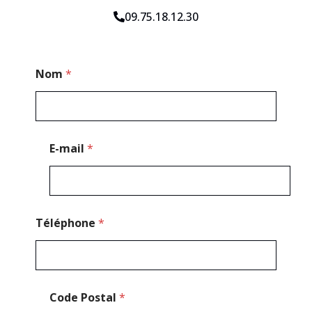
09.75.18.12.30
M
Nom
*
e
s
s
a
g
e
E-mail
*
*
Téléphone
*
Code Postal
*