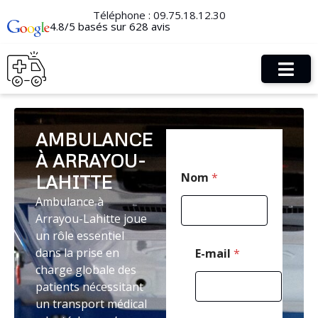
Téléphone :
09.75.18.12.30
4.8/5 basés sur 628 avis
AMBULANCE
À ARRAYOU-
C
Nom
*
LAHITTE
o
d
Ambulance à
e
Arrayou-Lahitte joue
M
e
un rôle essentiel
s
dans la prise en
E-mail
*
s
charge globale des
a
patients nécessitant
g
e
un transport médical
P