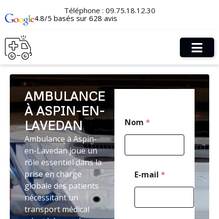
Téléphone :
09.75.18.12.30
4.8/5 basés sur 628 avis
AMBULANCE
À ASPIN-EN-
*
Nom
*
LAVEDAN
C
o
Ambulance à Aspin-
d
en-Lavedan joue un
e
T
rôle essentiel dans la
é
prise en charge
E-mail
*
l
globale des patients
é
nécessitant un
p
h
transport médical
o