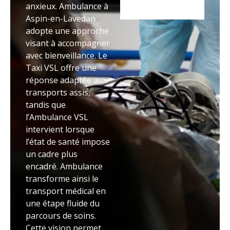
anxieux. Ambulance à
Aspin-en-Lavedan
adopte une approche
visant à accompagner
avec bienveillance. Le
Taxi VSL offre une
réponse adaptée aux
transports assis,
tandis que
l’Ambulance VSL
intervient lorsque
l’état de santé impose
un cadre plus
encadré. Ambulance
transforme ainsi le
transport médical en
une étape fluide du
parcours de soins.
Cette vision permet