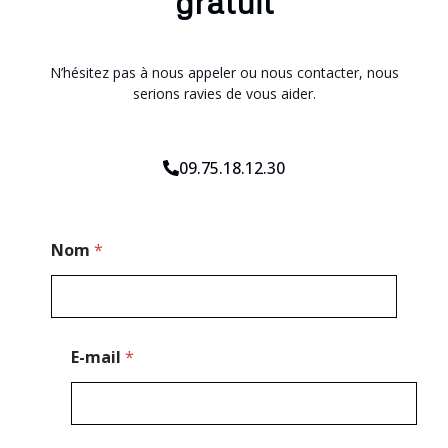
gratuit
N’hésitez pas à nous appeler ou nous contacter, nous
serions ravies de vous aider.
09.75.18.12.30
E
Nom
*
-
m
a
i
l
*
E-mail
*
E
-
m
a
i