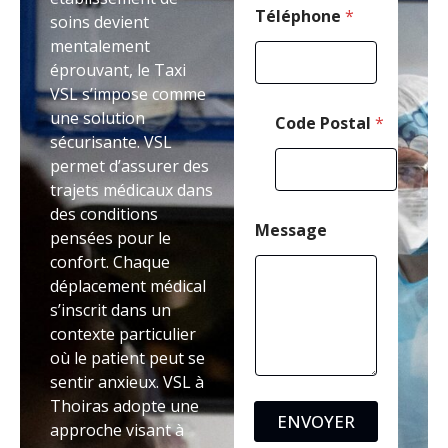
Téléphone
*
soins devient
mentalement
éprouvant, le Taxi
VSL s’impose comme
une solution
Code Postal
*
sécurisante. VSL
permet d’assurer des
trajets médicaux dans
des conditions
Message
pensées pour le
confort. Chaque
déplacement médical
s’inscrit dans un
contexte particulier
où le patient peut se
sentir anxieux. VSL à
Thoiras adopte une
ENVOYER
approche visant à