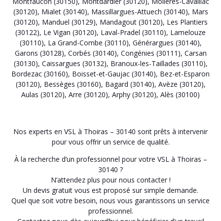
Montfaucon (30150)
,
Montdardier (30120)
,
Molières-Cavaillac
(30120)
,
Mialet (30140)
,
Massillargues-Attuech (30140)
,
Mars
(30120)
,
Manduel (30129)
,
Mandagout (30120)
,
Les Plantiers
(30122)
,
Le Vigan (30120)
,
Laval-Pradel (30110)
,
Lamelouze
(30110)
,
La Grand-Combe (30110)
,
Générargues (30140)
,
Garons (30128)
,
Corbés (30140)
,
Congénies (30111)
,
Carsan
(30130)
,
Caissargues (30132)
,
Branoux-les-Taillades (30110)
,
Bordezac (30160)
,
Boisset-et-Gaujac (30140)
,
Bez-et-Esparon
(30120)
,
Bessèges (30160)
,
Bagard (30140)
,
Avèze (30120)
,
Aulas (30120)
,
Arre (30120)
,
Arphy (30120)
,
Alès (30100)
Nos experts en VSL à Thoiras – 30140 sont prêts à intervenir
pour vous offrir un service de qualité.
À la recherche d’un professionnel pour votre VSL à Thoiras –
30140 ?
N’attendez plus pour nous contacter !
Un devis gratuit vous est proposé sur simple demande.
Quel que soit votre besoin, nous vous garantissons un service
professionnel.