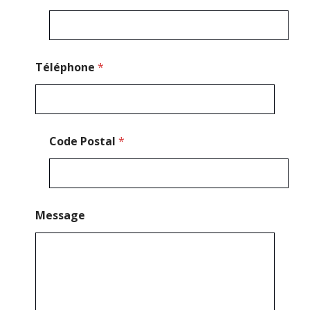
a
i
l
C
o
d
Téléphone
*
e
Code Postal
*
Message