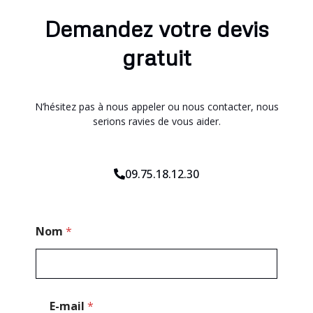
Demandez votre devis
gratuit
N’hésitez pas à nous appeler ou nous contacter, nous
serions ravies de vous aider.
09.75.18.12.30
C
Nom
*
o
d
e
E
-
m
E-mail
*