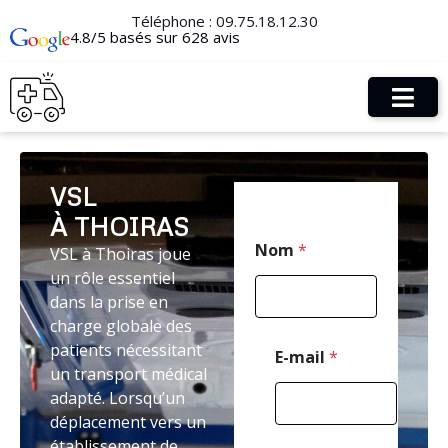
Téléphone :
09.75.18.12.30
4.8/5 basés sur 628 avis
VSL
À THOIRAS
*
Nom
*
VSL à Thoiras joue
E
-
un rôle essentiel
m
dans la prise en
a
charge globale des
i
l
patients nécessitant
E-mail
*
C
un transport médical
o
adapté. Lorsqu’un
d
déplacement vers un
e
établissement de