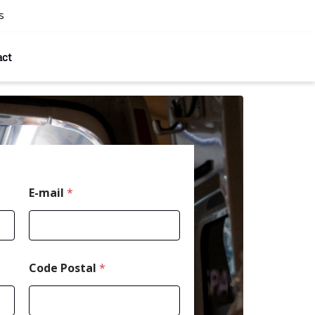
s
act
*
E-mail
*
*
E
-
m
a
i
Code Postal
*
l