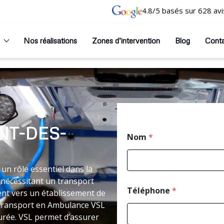
4.8/5 basés sur 628 avi
Nos réalisations
Zones d’intervention
Blog
Cont
NT-DES-
Nom
*
un rôle essentiel dans la
 nécessitant un transport
Téléphone
*
nt vers un établissement de
le transport en Ambulance VSL
urée. VSL permet d’assurer