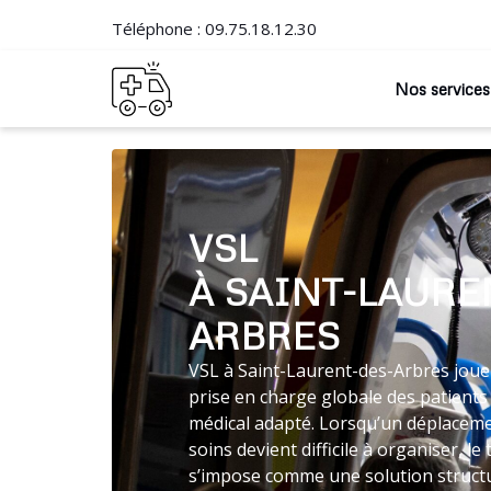
Téléphone :
09.75.18.12.30
Nos services
VSL
À SAINT-LAURE
ARBRES
VSL à Saint-Laurent-des-Arbres joue 
prise en charge globale des patients
médical adapté. Lorsqu’un déplaceme
soins devient difficile à organiser, 
s’impose comme une solution struct