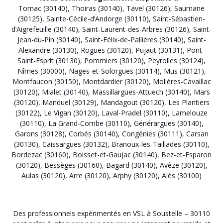
Tornac (30140)
,
Thoiras (30140)
,
Tavel (30126)
,
Saumane
(30125)
,
Sainte-Cécile-d’Andorge (30110)
,
Saint-Sébastien-
d’Aigrefeuille (30140)
,
Saint-Laurent-des-Arbres (30126)
,
Saint-
Jean-du-Pin (30140)
,
Saint-Félix-de-Pallières (30140)
,
Saint-
Alexandre (30130)
,
Rogues (30120)
,
Pujaut (30131)
,
Pont-
Saint-Esprit (30130)
,
Pommiers (30120)
,
Peyrolles (30124)
,
Nîmes (30000)
,
Nages-et-Solorgues (30114)
,
Mus (30121)
,
Montfaucon (30150)
,
Montdardier (30120)
,
Molières-Cavaillac
(30120)
,
Mialet (30140)
,
Massillargues-Attuech (30140)
,
Mars
(30120)
,
Manduel (30129)
,
Mandagout (30120)
,
Les Plantiers
(30122)
,
Le Vigan (30120)
,
Laval-Pradel (30110)
,
Lamelouze
(30110)
,
La Grand-Combe (30110)
,
Générargues (30140)
,
Garons (30128)
,
Corbés (30140)
,
Congénies (30111)
,
Carsan
(30130)
,
Caissargues (30132)
,
Branoux-les-Taillades (30110)
,
Bordezac (30160)
,
Boisset-et-Gaujac (30140)
,
Bez-et-Esparon
(30120)
,
Bessèges (30160)
,
Bagard (30140)
,
Avèze (30120)
,
Aulas (30120)
,
Arre (30120)
,
Arphy (30120)
,
Alès (30100)
Des professionnels expérimentés en VSL à Soustelle – 30110