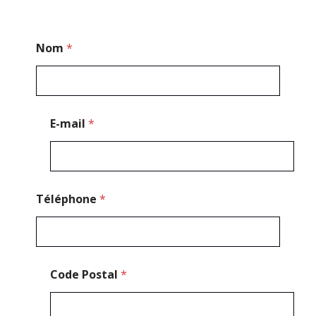
P
Nom
*
o
s
t
a
l
*
E-mail
*
M
e
s
s
a
g
Téléphone
*
e
Code Postal
*