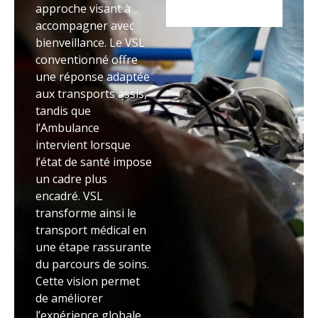
approche visant à
accompagner avec
bienveillance. Le VSL
conventionné offre
une réponse adaptée
aux transports assis,
tandis que
l’Ambulance
intervient lorsque
l’état de santé impose
un cadre plus
encadré. VSL
transforme ainsi le
transport médical en
une étape rassurante
du parcours de soins.
Cette vision permet
de améliorer
l’expérience globale