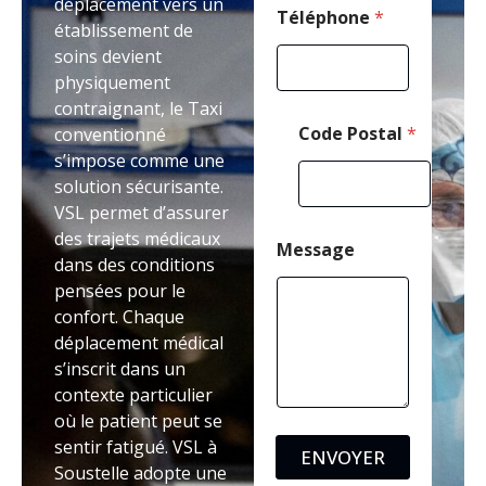
déplacement vers un
s
Téléphone
*
établissement de
s
soins devient
a
g
physiquement
e
contraignant, le Taxi
Code Postal
*
conventionné
s’impose comme une
solution sécurisante.
VSL permet d’assurer
des trajets médicaux
Message
dans des conditions
pensées pour le
confort. Chaque
déplacement médical
s’inscrit dans un
contexte particulier
où le patient peut se
sentir fatigué. VSL à
ENVOYER
Soustelle adopte une