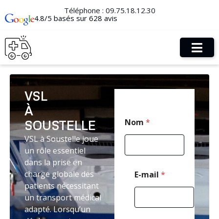
Téléphone :
09.75.18.12.30
4.8/5 basés sur 628 avis
VSL
À
T
Nom
*
SOUSTELLE
é
l
VSL à Soustelle joue
é
un rôle essentiel
p
h
dans la prise en
o
charge globale des
E-mail
*
n
patients nécessitant
e
un transport médical
*
M
adapté. Lorsqu’un
e