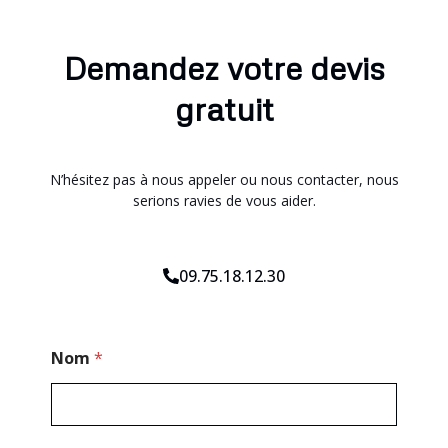
Demandez votre devis
gratuit
N’hésitez pas à nous appeler ou nous contacter, nous
serions ravies de vous aider.
09.75.18.12.30
C
Nom
*
o
d
e
*
C