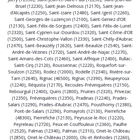
Bruel (12230)
,
Saint-Jean-Delnous (12170)
,
Saint-Jean-
d’Alcapiès (12250)
,
Saint-Izaire (12480)
,
Saint-Igest (12260)
,
Saint-Georges-de-Luzençon (12100)
,
Saint-Geniez-d’Olt
(12130)
,
Saint-Félix-de-Sorgues (12400)
,
Saint-Félix-de-Lunel
(12320)
,
Saint-Cyprien-sur-Dourdou (12320)
,
Saint-Côme-d’Olt
(12500)
,
Saint-Christophe-Vallon (12330)
,
Saint-Chély-d’Aubrac
(12470)
,
Saint-Beauzély (12620)
,
Saint-Beaulize (12540)
,
Saint-
André-de-Vézines (12720)
,
Saint-André-de-Najac (12270)
,
Saint-Amans-des-Cots (12460)
,
Saint-Affrique (12400)
,
Rullac-
Saint-Cirq (12120)
,
Roussennac (12220)
,
Roquefort-sur-
Soulzon (12250)
,
Rodez (12000)
,
Rodelle (12340)
,
Rivière-sur-
Tarn (12640)
,
Rignac (46500)
,
Rignac (12390)
,
Rieupeyroux
(12240)
,
Réquista (12170)
,
Recoules-Prévinquières (12150)
,
Rebourguil (12400)
,
Quins (12800)
,
Pruines (12320)
,
Privezac
(12350)
,
Prévinquières (12350)
,
Pradinas (12240)
,
Prades-
Salars (12290)
,
Prades-d’Aubrac (12470)
,
Pousthomy (12380)
,
Pont-de-Salars (12290)
,
Pomayrols (12130)
,
Pierrefiche
(48300)
,
Pierrefiche (12130)
,
Peyrusse-le-Roc (12220)
,
Peyreleau (12720)
,
Peux-et-Couffouleux (12360)
,
Paulhe
(12520)
,
Palmas (12340)
,
Palmas (12310)
,
Onet-le-Château
(12850)
,
Onet-le-Château (12000)
,
Ols-et-Rinhodes (12260)
,