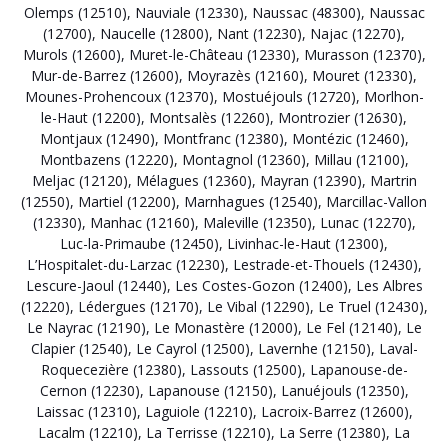
Olemps (12510)
,
Nauviale (12330)
,
Naussac (48300)
,
Naussac
(12700)
,
Naucelle (12800)
,
Nant (12230)
,
Najac (12270)
,
Murols (12600)
,
Muret-le-Château (12330)
,
Murasson (12370)
,
Mur-de-Barrez (12600)
,
Moyrazès (12160)
,
Mouret (12330)
,
Mounes-Prohencoux (12370)
,
Mostuéjouls (12720)
,
Morlhon-
le-Haut (12200)
,
Montsalès (12260)
,
Montrozier (12630)
,
Montjaux (12490)
,
Montfranc (12380)
,
Montézic (12460)
,
Montbazens (12220)
,
Montagnol (12360)
,
Millau (12100)
,
Meljac (12120)
,
Mélagues (12360)
,
Mayran (12390)
,
Martrin
(12550)
,
Martiel (12200)
,
Marnhagues (12540)
,
Marcillac-Vallon
(12330)
,
Manhac (12160)
,
Maleville (12350)
,
Lunac (12270)
,
Luc-la-Primaube (12450)
,
Livinhac-le-Haut (12300)
,
L’Hospitalet-du-Larzac (12230)
,
Lestrade-et-Thouels (12430)
,
Lescure-Jaoul (12440)
,
Les Costes-Gozon (12400)
,
Les Albres
(12220)
,
Lédergues (12170)
,
Le Vibal (12290)
,
Le Truel (12430)
,
Le Nayrac (12190)
,
Le Monastère (12000)
,
Le Fel (12140)
,
Le
Clapier (12540)
,
Le Cayrol (12500)
,
Lavernhe (12150)
,
Laval-
Roquecezière (12380)
,
Lassouts (12500)
,
Lapanouse-de-
Cernon (12230)
,
Lapanouse (12150)
,
Lanuéjouls (12350)
,
Laissac (12310)
,
Laguiole (12210)
,
Lacroix-Barrez (12600)
,
Lacalm (12210)
,
La Terrisse (12210)
,
La Serre (12380)
,
La