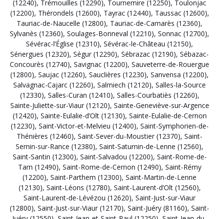
(12240)
,
Trémouilles (12290)
,
Tournemire (12250)
,
Toulonjac
(12200)
,
Thérondels (12600)
,
Tayrac (12440)
,
Taussac (12600)
,
Tauriac-de-Naucelle (12800)
,
Tauriac-de-Camarès (12360)
,
Sylvanès (12360)
,
Soulages-Bonneval (12210)
,
Sonnac (12700)
,
Sévérac-l’Église (12310)
,
Sévérac-le-Château (12150)
,
Sénergues (12320)
,
Ségur (12290)
,
Sébrazac (12190)
,
Sébazac-
Concourès (12740)
,
Savignac (12200)
,
Sauveterre-de-Rouergue
(12800)
,
Saujac (12260)
,
Sauclières (12230)
,
Sanvensa (12200)
,
Salvagnac-Cajarc (12260)
,
Salmiech (12120)
,
Salles-la-Source
(12330)
,
Salles-Curan (12410)
,
Salles-Courbatiès (12260)
,
Sainte-Juliette-sur-Viaur (12120)
,
Sainte-Geneviève-sur-Argence
(12420)
,
Sainte-Eulalie-d’Olt (12130)
,
Sainte-Eulalie-de-Cernon
(12230)
,
Saint-Victor-et-Melvieu (12400)
,
Saint-Symphorien-de-
Thénières (12460)
,
Saint-Sever-du-Moustier (12370)
,
Saint-
Sernin-sur-Rance (12380)
,
Saint-Saturnin-de-Lenne (12560)
,
Saint-Santin (12300)
,
Saint-Salvadou (12200)
,
Saint-Rome-de-
Tarn (12490)
,
Saint-Rome-de-Cernon (12490)
,
Saint-Rémy
(12200)
,
Saint-Parthem (12300)
,
Saint-Martin-de-Lenne
(12130)
,
Saint-Léons (12780)
,
Saint-Laurent-d’Olt (12560)
,
Saint-Laurent-de-Lévézou (12620)
,
Saint-Just-sur-Viaur
(12800)
,
Saint-Just-sur-Viaur (12170)
,
Saint-Juéry (81160)
,
Saint-
Juéry (12550)
,
Saint-Jean-et-Saint-Paul (12250)
,
Saint-Jean-du-