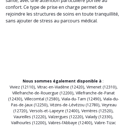
santé, avec une attention particulière portée au
confort. Ce type de prise en charge permet de
rejoindre les structures de soins en toute tranquillité,
sans ajouter de stress au parcours médical.
Nous sommes également disponible à
:
Viviez (12110)
,
Vitrac-en-Viadène (12420)
,
Vimenet (12310)
,
Villefranche-de-Rouergue (12200)
,
Villefranche-de-Panat
(12430)
,
Villecomtal (12580)
,
Viala-du-Tarn (12490)
,
Viala-du-
Pas-de-Jaux (12250)
,
Vézins-de-Lévézou (12780)
,
Veyreau
(12720)
,
Versols-et-Lapeyre (12400)
,
Verrières (12520)
,
Vaureilles (12220)
,
Valzergues (12220)
,
Valady (12330)
,
Vailhourles (12200)
,
Vabres-l’Abbaye (12400)
,
Vabre-Tizac