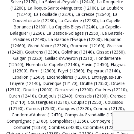
Selve (12170)
,
La Salvetat-Peyralès (12440)
,
La Rouquette
(12200)
,
La Roque-Sainte-Marguerite (12100)
,
La Loubière
(12740)
,
La Fouillade (12270)
,
La Cresse (12640)
,
La
Couvertoirade (12230)
,
La Cavalerie (12230)
,
La Capelle-
Bonance (12130)
,
La Capelle-Bleys (12240)
,
La Capelle-
Balaguier (12260)
,
La Bastide-Solages (12550)
,
La Bastide-
Pradines (12490)
,
La Bastide-l’Évêque (12200)
,
Huparlac
(12460)
,
Grand-Vabre (12320)
,
Gramond (12160)
,
Graissac
(12420)
,
Goutrens (12390)
,
Golinhac (12140)
,
Gissac (12360)
,
Galgan (12220)
,
Gaillac-d’Aveyron (12310)
,
Fondamente
(12540)
,
Florentin-la-Capelle (12140)
,
Flavin (12450)
,
Flagnac
(12300)
,
Firmi (12300)
,
Fayet (12360)
,
Espeyrac (12140)
,
Espalion (12500)
,
Escandolières (12390)
,
Entraygues-sur-
Truyère (12140)
,
Durenque (12170)
,
Drulhe (12350)
,
Druelle
(12510)
,
Druelle (12000)
,
Decazeville (12300)
,
Curières (12210)
,
Curan (12410)
,
Cruéjouls (12340)
,
Creissels (12100)
,
Cransac
(12110)
,
Coussergues (12310)
,
Coupiac (12550)
,
Coubisou
(12190)
,
Cornus (12540)
,
Conques (12320)
,
Connac (12170)
,
Condom-d’Aubrac (12470)
,
Comps-la-Grand-Ville (12120)
,
Comprégnac (12100)
,
Compolibat (12350)
,
Compeyre (12520)
,
Combret (12370)
,
Combes (34240)
,
Colombiès (12240)
,
Clairvaux-d’Aveyron (12330)
,
Centrès (12120)
,
Causse-et-Diège