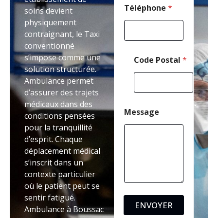
a
Téléphone
*
soins devient
i
physiquement
l
contraignant, le Taxi
*
conventionné
s’impose comme une
Code Postal
*
solution structurée.
Ambulance permet
d’assurer des trajets
médicaux dans des
Message
conditions pensées
pour la tranquillité
d’esprit. Chaque
déplacement médical
s’inscrit dans un
contexte particulier
où le patient peut se
sentir fatigué.
ENVOYER
Ambulance à Boussac