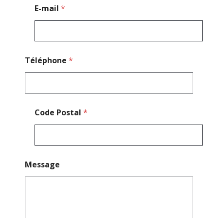
o
E-mail
*
d
e
Téléphone
*
Code Postal
*
Message