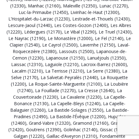
(12330)
,
Manhac (12160)
,
Maleville (12350)
,
Lunac (12270)
,
Luc-la-Primaube (12450)
,
Livinhac-le-Haut (12300)
,
L’Hospitalet-du-Larzac (12230)
,
Lestrade-et-Thouels (12430)
,
Lescure-Jaoul (12440)
,
Les Costes-Gozon (12400)
,
Les Albres
(12220)
,
Lédergues (12170)
,
Le Vibal (12290)
,
Le Truel (12430)
,
Le Nayrac (12190)
,
Le Monastère (12000)
,
Le Fel (12140)
,
Le
Clapier (12540)
,
Le Cayrol (12500)
,
Lavernhe (12150)
,
Laval-
Roquecezière (12380)
,
Lassouts (12500)
,
Lapanouse-de-
Cernon (12230)
,
Lapanouse (12150)
,
Lanuéjouls (12350)
,
Laissac (12310)
,
Laguiole (12210)
,
Lacroix-Barrez (12600)
,
Lacalm (12210)
,
La Terrisse (12210)
,
La Serre (12380)
,
La
Selve (12170)
,
La Salvetat-Peyralès (12440)
,
La Rouquette
(12200)
,
La Roque-Sainte-Marguerite (12100)
,
La Loubière
(12740)
,
La Fouillade (12270)
,
La Cresse (12640)
,
La
Couvertoirade (12230)
,
La Cavalerie (12230)
,
La Capelle-
Bonance (12130)
,
La Capelle-Bleys (12240)
,
La Capelle-
Balaguier (12260)
,
La Bastide-Solages (12550)
,
La Bastide-
Pradines (12490)
,
La Bastide-l’Évêque (12200)
,
Huparlac
(12460)
,
Grand-Vabre (12320)
,
Gramond (12160)
,
Graissac
(12420)
,
Goutrens (12390)
,
Golinhac (12140)
,
Gissac (12360)
,
Galgan (12220)
,
Gaillac-d’Aveyron (12310)
,
Fondamente