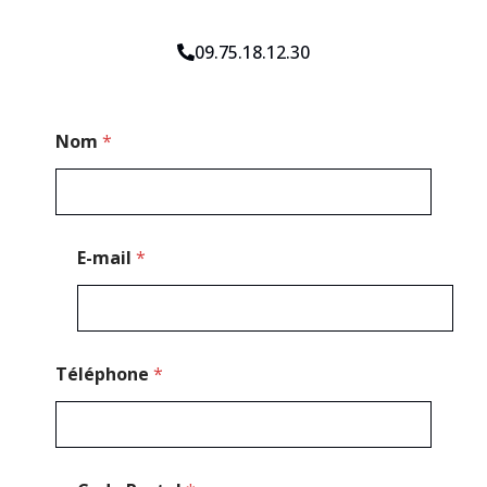
09.75.18.12.30
*
Nom
*
P
o
s
t
a
l
E-mail
*
C
o
d
e
Téléphone
*