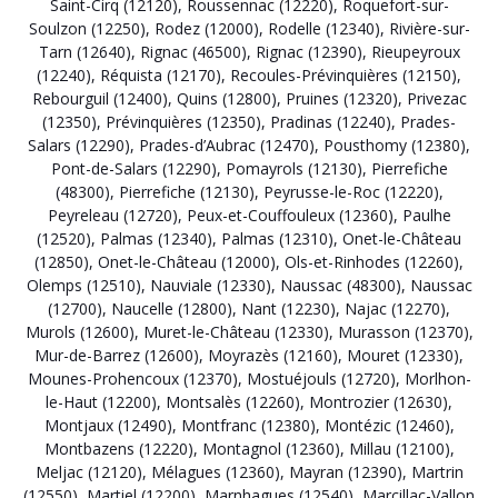
Saint-Cirq (12120)
,
Roussennac (12220)
,
Roquefort-sur-
Soulzon (12250)
,
Rodez (12000)
,
Rodelle (12340)
,
Rivière-sur-
Tarn (12640)
,
Rignac (46500)
,
Rignac (12390)
,
Rieupeyroux
(12240)
,
Réquista (12170)
,
Recoules-Prévinquières (12150)
,
Rebourguil (12400)
,
Quins (12800)
,
Pruines (12320)
,
Privezac
(12350)
,
Prévinquières (12350)
,
Pradinas (12240)
,
Prades-
Salars (12290)
,
Prades-d’Aubrac (12470)
,
Pousthomy (12380)
,
Pont-de-Salars (12290)
,
Pomayrols (12130)
,
Pierrefiche
(48300)
,
Pierrefiche (12130)
,
Peyrusse-le-Roc (12220)
,
Peyreleau (12720)
,
Peux-et-Couffouleux (12360)
,
Paulhe
(12520)
,
Palmas (12340)
,
Palmas (12310)
,
Onet-le-Château
(12850)
,
Onet-le-Château (12000)
,
Ols-et-Rinhodes (12260)
,
Olemps (12510)
,
Nauviale (12330)
,
Naussac (48300)
,
Naussac
(12700)
,
Naucelle (12800)
,
Nant (12230)
,
Najac (12270)
,
Murols (12600)
,
Muret-le-Château (12330)
,
Murasson (12370)
,
Mur-de-Barrez (12600)
,
Moyrazès (12160)
,
Mouret (12330)
,
Mounes-Prohencoux (12370)
,
Mostuéjouls (12720)
,
Morlhon-
le-Haut (12200)
,
Montsalès (12260)
,
Montrozier (12630)
,
Montjaux (12490)
,
Montfranc (12380)
,
Montézic (12460)
,
Montbazens (12220)
,
Montagnol (12360)
,
Millau (12100)
,
Meljac (12120)
,
Mélagues (12360)
,
Mayran (12390)
,
Martrin
(12550)
,
Martiel (12200)
,
Marnhagues (12540)
,
Marcillac-Vallon