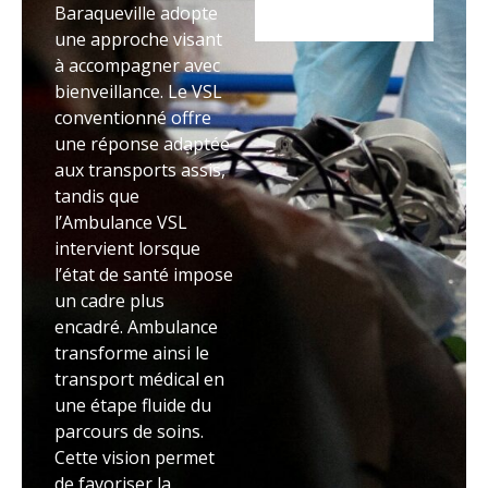
Baraqueville adopte
une approche visant
à accompagner avec
bienveillance. Le VSL
conventionné offre
une réponse adaptée
aux transports assis,
tandis que
l’Ambulance VSL
intervient lorsque
l’état de santé impose
un cadre plus
encadré. Ambulance
transforme ainsi le
transport médical en
une étape fluide du
parcours de soins.
Cette vision permet
de favoriser la