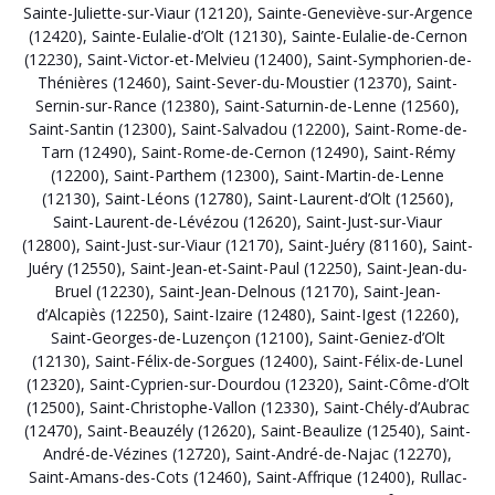
Sainte-Juliette-sur-Viaur (12120)
,
Sainte-Geneviève-sur-Argence
(12420)
,
Sainte-Eulalie-d’Olt (12130)
,
Sainte-Eulalie-de-Cernon
(12230)
,
Saint-Victor-et-Melvieu (12400)
,
Saint-Symphorien-de-
Thénières (12460)
,
Saint-Sever-du-Moustier (12370)
,
Saint-
Sernin-sur-Rance (12380)
,
Saint-Saturnin-de-Lenne (12560)
,
Saint-Santin (12300)
,
Saint-Salvadou (12200)
,
Saint-Rome-de-
Tarn (12490)
,
Saint-Rome-de-Cernon (12490)
,
Saint-Rémy
(12200)
,
Saint-Parthem (12300)
,
Saint-Martin-de-Lenne
(12130)
,
Saint-Léons (12780)
,
Saint-Laurent-d’Olt (12560)
,
Saint-Laurent-de-Lévézou (12620)
,
Saint-Just-sur-Viaur
(12800)
,
Saint-Just-sur-Viaur (12170)
,
Saint-Juéry (81160)
,
Saint-
Juéry (12550)
,
Saint-Jean-et-Saint-Paul (12250)
,
Saint-Jean-du-
Bruel (12230)
,
Saint-Jean-Delnous (12170)
,
Saint-Jean-
d’Alcapiès (12250)
,
Saint-Izaire (12480)
,
Saint-Igest (12260)
,
Saint-Georges-de-Luzençon (12100)
,
Saint-Geniez-d’Olt
(12130)
,
Saint-Félix-de-Sorgues (12400)
,
Saint-Félix-de-Lunel
(12320)
,
Saint-Cyprien-sur-Dourdou (12320)
,
Saint-Côme-d’Olt
(12500)
,
Saint-Christophe-Vallon (12330)
,
Saint-Chély-d’Aubrac
(12470)
,
Saint-Beauzély (12620)
,
Saint-Beaulize (12540)
,
Saint-
André-de-Vézines (12720)
,
Saint-André-de-Najac (12270)
,
Saint-Amans-des-Cots (12460)
,
Saint-Affrique (12400)
,
Rullac-