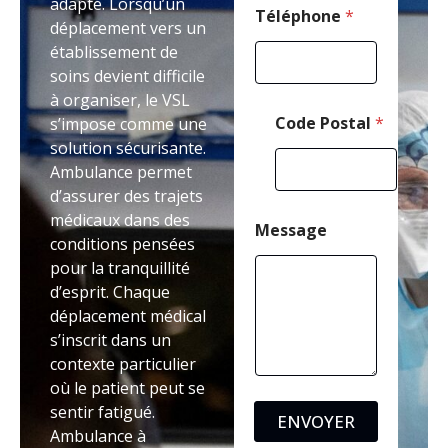
adapté. Lorsqu’un
s
Téléphone
*
déplacement vers un
a
établissement de
g
e
soins devient difficile
*
à organiser, le VSL
Code Postal
*
s’impose comme une
solution sécurisante.
Ambulance permet
d’assurer des trajets
médicaux dans des
Message
conditions pensées
pour la tranquillité
d’esprit. Chaque
déplacement médical
s’inscrit dans un
contexte particulier
où le patient peut se
sentir fatigué.
ENVOYER
Ambulance à