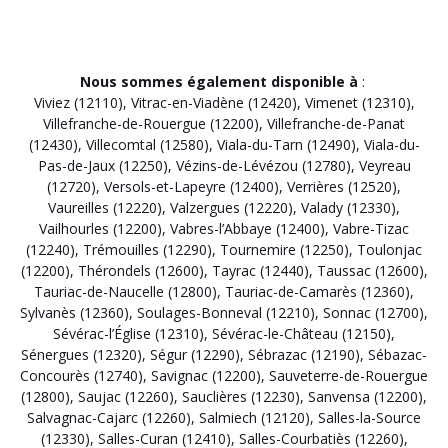
Nous sommes également disponible à
:
Viviez (12110)
,
Vitrac-en-Viadène (12420)
,
Vimenet (12310)
,
Villefranche-de-Rouergue (12200)
,
Villefranche-de-Panat
(12430)
,
Villecomtal (12580)
,
Viala-du-Tarn (12490)
,
Viala-du-
Pas-de-Jaux (12250)
,
Vézins-de-Lévézou (12780)
,
Veyreau
(12720)
,
Versols-et-Lapeyre (12400)
,
Verrières (12520)
,
Vaureilles (12220)
,
Valzergues (12220)
,
Valady (12330)
,
Vailhourles (12200)
,
Vabres-l’Abbaye (12400)
,
Vabre-Tizac
(12240)
,
Trémouilles (12290)
,
Tournemire (12250)
,
Toulonjac
(12200)
,
Thérondels (12600)
,
Tayrac (12440)
,
Taussac (12600)
,
Tauriac-de-Naucelle (12800)
,
Tauriac-de-Camarès (12360)
,
Sylvanès (12360)
,
Soulages-Bonneval (12210)
,
Sonnac (12700)
,
Sévérac-l’Église (12310)
,
Sévérac-le-Château (12150)
,
Sénergues (12320)
,
Ségur (12290)
,
Sébrazac (12190)
,
Sébazac-
Concourès (12740)
,
Savignac (12200)
,
Sauveterre-de-Rouergue
(12800)
,
Saujac (12260)
,
Sauclières (12230)
,
Sanvensa (12200)
,
Salvagnac-Cajarc (12260)
,
Salmiech (12120)
,
Salles-la-Source
(12330)
,
Salles-Curan (12410)
,
Salles-Courbatiès (12260)
,