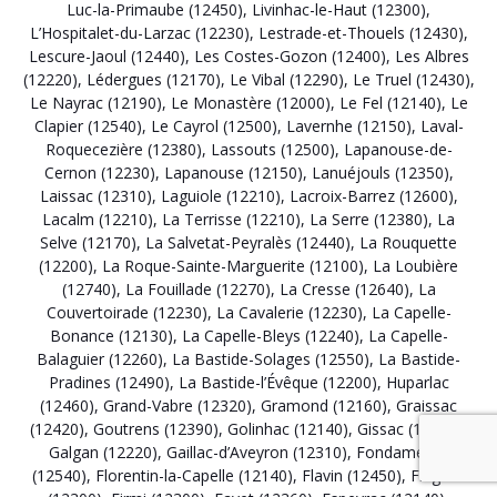
Luc-la-Primaube (12450)
,
Livinhac-le-Haut (12300)
,
L’Hospitalet-du-Larzac (12230)
,
Lestrade-et-Thouels (12430)
,
Lescure-Jaoul (12440)
,
Les Costes-Gozon (12400)
,
Les Albres
(12220)
,
Lédergues (12170)
,
Le Vibal (12290)
,
Le Truel (12430)
,
Le Nayrac (12190)
,
Le Monastère (12000)
,
Le Fel (12140)
,
Le
Clapier (12540)
,
Le Cayrol (12500)
,
Lavernhe (12150)
,
Laval-
Roquecezière (12380)
,
Lassouts (12500)
,
Lapanouse-de-
Cernon (12230)
,
Lapanouse (12150)
,
Lanuéjouls (12350)
,
Laissac (12310)
,
Laguiole (12210)
,
Lacroix-Barrez (12600)
,
Lacalm (12210)
,
La Terrisse (12210)
,
La Serre (12380)
,
La
Selve (12170)
,
La Salvetat-Peyralès (12440)
,
La Rouquette
(12200)
,
La Roque-Sainte-Marguerite (12100)
,
La Loubière
(12740)
,
La Fouillade (12270)
,
La Cresse (12640)
,
La
Couvertoirade (12230)
,
La Cavalerie (12230)
,
La Capelle-
Bonance (12130)
,
La Capelle-Bleys (12240)
,
La Capelle-
Balaguier (12260)
,
La Bastide-Solages (12550)
,
La Bastide-
Pradines (12490)
,
La Bastide-l’Évêque (12200)
,
Huparlac
(12460)
,
Grand-Vabre (12320)
,
Gramond (12160)
,
Graissac
(12420)
,
Goutrens (12390)
,
Golinhac (12140)
,
Gissac (12360)
,
Galgan (12220)
,
Gaillac-d’Aveyron (12310)
,
Fondamente
(12540)
,
Florentin-la-Capelle (12140)
,
Flavin (12450)
,
Flagnac