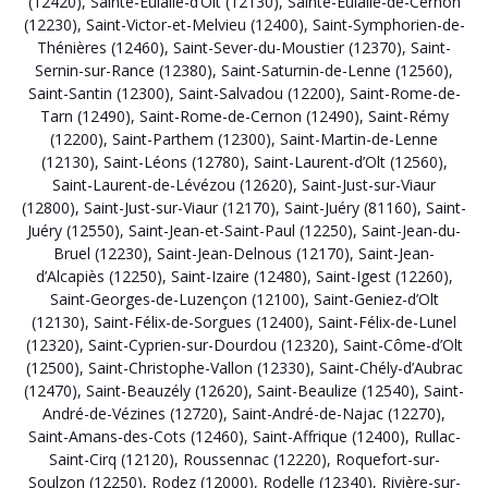
(12420)
,
Sainte-Eulalie-d’Olt (12130)
,
Sainte-Eulalie-de-Cernon
(12230)
,
Saint-Victor-et-Melvieu (12400)
,
Saint-Symphorien-de-
Thénières (12460)
,
Saint-Sever-du-Moustier (12370)
,
Saint-
Sernin-sur-Rance (12380)
,
Saint-Saturnin-de-Lenne (12560)
,
Saint-Santin (12300)
,
Saint-Salvadou (12200)
,
Saint-Rome-de-
Tarn (12490)
,
Saint-Rome-de-Cernon (12490)
,
Saint-Rémy
(12200)
,
Saint-Parthem (12300)
,
Saint-Martin-de-Lenne
(12130)
,
Saint-Léons (12780)
,
Saint-Laurent-d’Olt (12560)
,
Saint-Laurent-de-Lévézou (12620)
,
Saint-Just-sur-Viaur
(12800)
,
Saint-Just-sur-Viaur (12170)
,
Saint-Juéry (81160)
,
Saint-
Juéry (12550)
,
Saint-Jean-et-Saint-Paul (12250)
,
Saint-Jean-du-
Bruel (12230)
,
Saint-Jean-Delnous (12170)
,
Saint-Jean-
d’Alcapiès (12250)
,
Saint-Izaire (12480)
,
Saint-Igest (12260)
,
Saint-Georges-de-Luzençon (12100)
,
Saint-Geniez-d’Olt
(12130)
,
Saint-Félix-de-Sorgues (12400)
,
Saint-Félix-de-Lunel
(12320)
,
Saint-Cyprien-sur-Dourdou (12320)
,
Saint-Côme-d’Olt
(12500)
,
Saint-Christophe-Vallon (12330)
,
Saint-Chély-d’Aubrac
(12470)
,
Saint-Beauzély (12620)
,
Saint-Beaulize (12540)
,
Saint-
André-de-Vézines (12720)
,
Saint-André-de-Najac (12270)
,
Saint-Amans-des-Cots (12460)
,
Saint-Affrique (12400)
,
Rullac-
Saint-Cirq (12120)
,
Roussennac (12220)
,
Roquefort-sur-
Soulzon (12250)
,
Rodez (12000)
,
Rodelle (12340)
,
Rivière-sur-