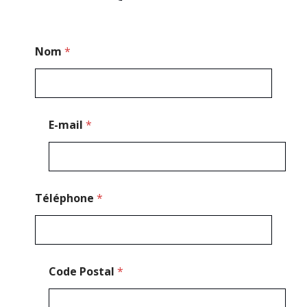
C
Nom
*
o
d
e
E
-
m
E-mail
*
a
i
l
N
o
m
Téléphone
*
Code Postal
*