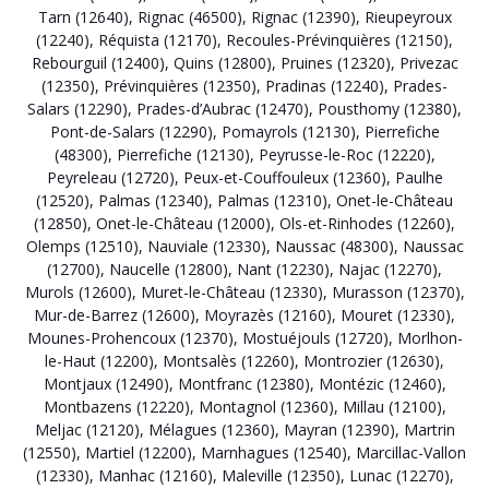
Tarn (12640)
,
Rignac (46500)
,
Rignac (12390)
,
Rieupeyroux
(12240)
,
Réquista (12170)
,
Recoules-Prévinquières (12150)
,
Rebourguil (12400)
,
Quins (12800)
,
Pruines (12320)
,
Privezac
(12350)
,
Prévinquières (12350)
,
Pradinas (12240)
,
Prades-
Salars (12290)
,
Prades-d’Aubrac (12470)
,
Pousthomy (12380)
,
Pont-de-Salars (12290)
,
Pomayrols (12130)
,
Pierrefiche
(48300)
,
Pierrefiche (12130)
,
Peyrusse-le-Roc (12220)
,
Peyreleau (12720)
,
Peux-et-Couffouleux (12360)
,
Paulhe
(12520)
,
Palmas (12340)
,
Palmas (12310)
,
Onet-le-Château
(12850)
,
Onet-le-Château (12000)
,
Ols-et-Rinhodes (12260)
,
Olemps (12510)
,
Nauviale (12330)
,
Naussac (48300)
,
Naussac
(12700)
,
Naucelle (12800)
,
Nant (12230)
,
Najac (12270)
,
Murols (12600)
,
Muret-le-Château (12330)
,
Murasson (12370)
,
Mur-de-Barrez (12600)
,
Moyrazès (12160)
,
Mouret (12330)
,
Mounes-Prohencoux (12370)
,
Mostuéjouls (12720)
,
Morlhon-
le-Haut (12200)
,
Montsalès (12260)
,
Montrozier (12630)
,
Montjaux (12490)
,
Montfranc (12380)
,
Montézic (12460)
,
Montbazens (12220)
,
Montagnol (12360)
,
Millau (12100)
,
Meljac (12120)
,
Mélagues (12360)
,
Mayran (12390)
,
Martrin
(12550)
,
Martiel (12200)
,
Marnhagues (12540)
,
Marcillac-Vallon
(12330)
,
Manhac (12160)
,
Maleville (12350)
,
Lunac (12270)
,