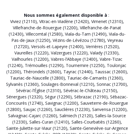
Nous sommes également disponible à
:
Viviez (12110)
,
Vitrac-en-Viadène (12420)
,
Vimenet (12310)
,
Villefranche-de-Rouergue (12200)
,
Villefranche-de-Panat
(12430)
,
Villecomtal (12580)
,
Viala-du-Tarn (12490)
,
Viala-du-
Pas-de-Jaux (12250)
,
Vézins-de-Lévézou (12780)
,
Veyreau
(12720)
,
Versols-et-Lapeyre (12400)
,
Verrières (12520)
,
Vaureilles (12220)
,
Valzergues (12220)
,
Valady (12330)
,
Vailhourles (12200)
,
Vabres-l’Abbaye (12400)
,
Vabre-Tizac
(12240)
,
Trémouilles (12290)
,
Tournemire (12250)
,
Toulonjac
(12200)
,
Thérondels (12600)
,
Tayrac (12440)
,
Taussac (12600)
,
Tauriac-de-Naucelle (12800)
,
Tauriac-de-Camarès (12360)
,
Sylvanès (12360)
,
Soulages-Bonneval (12210)
,
Sonnac (12700)
,
Sévérac-l’Église (12310)
,
Sévérac-le-Château (12150)
,
Sénergues (12320)
,
Ségur (12290)
,
Sébrazac (12190)
,
Sébazac-
Concourès (12740)
,
Savignac (12200)
,
Sauveterre-de-Rouergue
(12800)
,
Saujac (12260)
,
Sauclières (12230)
,
Sanvensa (12200)
,
Salvagnac-Cajarc (12260)
,
Salmiech (12120)
,
Salles-la-Source
(12330)
,
Salles-Curan (12410)
,
Salles-Courbatiès (12260)
,
Sainte-Juliette-sur-Viaur (12120)
,
Sainte-Geneviève-sur-Argence