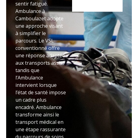
sentir fatigué.
Ambulance à
Camboulazet adopte
une approche visant
à simplifier le
parcours. Le VSL
conventionné offre
une réponse adaptée
aux transports assis,
tandis que
l’Ambulance
intervient lorsque
l’état de santé impose
un cadre plus
encadré. Ambulance
transforme ainsi le
transport médical en
une étape rassurante
du parcours de soins.