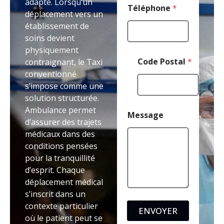
adapté. Lorsqu’un
g
Téléphone
*
déplacement vers un
e
établissement de
soins devient
physiquement
Code Postal
*
contraignant, le Taxi
conventionné
s’impose comme une
solution structurée.
Ambulance permet
Message
d’assurer des trajets
médicaux dans des
conditions pensées
pour la tranquillité
d’esprit. Chaque
déplacement médical
s’inscrit dans un
contexte particulier
ENVOYER
où le patient peut se