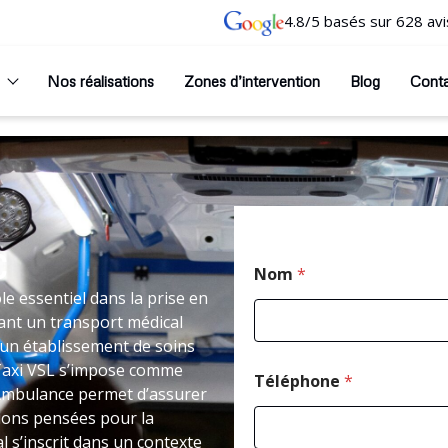
4.8/5 basés sur 628 avi
Nos réalisations
Zones d’intervention
Blog
Cont
C
Nom
*
 essentiel dans la prise en
ant un transport médical
un établissement de soins
Taxi VSL s’impose comme
Téléphone
*
 Ambulance permet d’assurer
tions pensées pour la
l s’inscrit dans un contexte