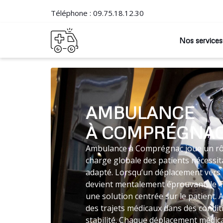
Téléphone :
09.75.18.12.30
Nos services
AMBULANCE
À COMPRÉGNA
Ambulance à Comprégnac joue un rôle
charge globale des patients nécessit
adapté. Lorsqu’un déplacement vers 
devient mentalement éprouvant, le 
une solution centrée sur le patient.
des trajets médicaux dans des condi
stabilité. Chaque déplacement médica