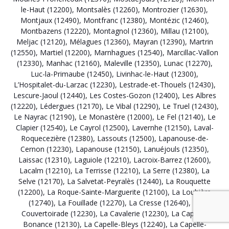
le-Haut (12200)
,
Montsalès (12260)
,
Montrozier (12630)
,
Montjaux (12490)
,
Montfranc (12380)
,
Montézic (12460)
,
Montbazens (12220)
,
Montagnol (12360)
,
Millau (12100)
,
Meljac (12120)
,
Mélagues (12360)
,
Mayran (12390)
,
Martrin
(12550)
,
Martiel (12200)
,
Marnhagues (12540)
,
Marcillac-Vallon
(12330)
,
Manhac (12160)
,
Maleville (12350)
,
Lunac (12270)
,
Luc-la-Primaube (12450)
,
Livinhac-le-Haut (12300)
,
L’Hospitalet-du-Larzac (12230)
,
Lestrade-et-Thouels (12430)
,
Lescure-Jaoul (12440)
,
Les Costes-Gozon (12400)
,
Les Albres
(12220)
,
Lédergues (12170)
,
Le Vibal (12290)
,
Le Truel (12430)
,
Le Nayrac (12190)
,
Le Monastère (12000)
,
Le Fel (12140)
,
Le
Clapier (12540)
,
Le Cayrol (12500)
,
Lavernhe (12150)
,
Laval-
Roquecezière (12380)
,
Lassouts (12500)
,
Lapanouse-de-
Cernon (12230)
,
Lapanouse (12150)
,
Lanuéjouls (12350)
,
Laissac (12310)
,
Laguiole (12210)
,
Lacroix-Barrez (12600)
,
Lacalm (12210)
,
La Terrisse (12210)
,
La Serre (12380)
,
La
Selve (12170)
,
La Salvetat-Peyralès (12440)
,
La Rouquette
(12200)
,
La Roque-Sainte-Marguerite (12100)
,
La Loubière
(12740)
,
La Fouillade (12270)
,
La Cresse (12640)
,
La
Couvertoirade (12230)
,
La Cavalerie (12230)
,
La Capelle-
Bonance (12130)
,
La Capelle-Bleys (12240)
,
La Capelle-