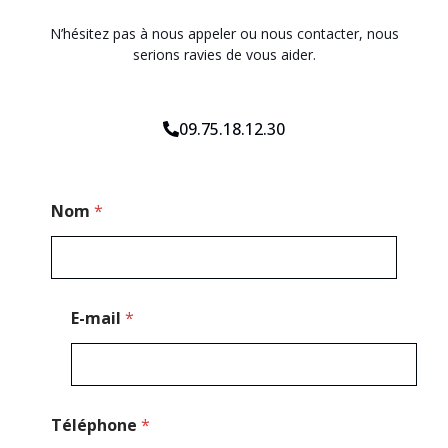
N’hésitez pas à nous appeler ou nous contacter, nous
serions ravies de vous aider.
09.75.18.12.30
*
Nom
*
*
C
o
d
e
E-mail
*
Téléphone
*