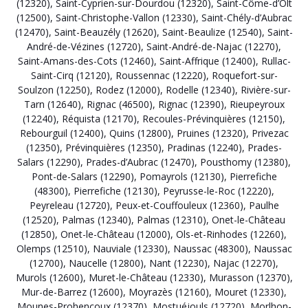
(12320)
,
Saint-Cyprien-sur-Dourdou (12320)
,
Saint-Côme-d’Olt
(12500)
,
Saint-Christophe-Vallon (12330)
,
Saint-Chély-d’Aubrac
(12470)
,
Saint-Beauzély (12620)
,
Saint-Beaulize (12540)
,
Saint-
André-de-Vézines (12720)
,
Saint-André-de-Najac (12270)
,
Saint-Amans-des-Cots (12460)
,
Saint-Affrique (12400)
,
Rullac-
Saint-Cirq (12120)
,
Roussennac (12220)
,
Roquefort-sur-
Soulzon (12250)
,
Rodez (12000)
,
Rodelle (12340)
,
Rivière-sur-
Tarn (12640)
,
Rignac (46500)
,
Rignac (12390)
,
Rieupeyroux
(12240)
,
Réquista (12170)
,
Recoules-Prévinquières (12150)
,
Rebourguil (12400)
,
Quins (12800)
,
Pruines (12320)
,
Privezac
(12350)
,
Prévinquières (12350)
,
Pradinas (12240)
,
Prades-
Salars (12290)
,
Prades-d’Aubrac (12470)
,
Pousthomy (12380)
,
Pont-de-Salars (12290)
,
Pomayrols (12130)
,
Pierrefiche
(48300)
,
Pierrefiche (12130)
,
Peyrusse-le-Roc (12220)
,
Peyreleau (12720)
,
Peux-et-Couffouleux (12360)
,
Paulhe
(12520)
,
Palmas (12340)
,
Palmas (12310)
,
Onet-le-Château
(12850)
,
Onet-le-Château (12000)
,
Ols-et-Rinhodes (12260)
,
Olemps (12510)
,
Nauviale (12330)
,
Naussac (48300)
,
Naussac
(12700)
,
Naucelle (12800)
,
Nant (12230)
,
Najac (12270)
,
Murols (12600)
,
Muret-le-Château (12330)
,
Murasson (12370)
,
Mur-de-Barrez (12600)
,
Moyrazès (12160)
,
Mouret (12330)
,
Mounes-Prohencoux (12370)
,
Mostuéjouls (12720)
,
Morlhon-