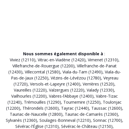
Nous sommes également disponible à
:
Viviez (12110)
,
Vitrac-en-Viadène (12420)
,
Vimenet (12310)
,
Villefranche-de-Rouergue (12200)
,
Villefranche-de-Panat
(12430)
,
Villecomtal (12580)
,
Viala-du-Tarn (12490)
,
Viala-du-
Pas-de-Jaux (12250)
,
Vézins-de-Lévézou (12780)
,
Veyreau
(12720)
,
Versols-et-Lapeyre (12400)
,
Verrières (12520)
,
Vaureilles (12220)
,
Valzergues (12220)
,
Valady (12330)
,
Vailhourles (12200)
,
Vabres-l’Abbaye (12400)
,
Vabre-Tizac
(12240)
,
Trémouilles (12290)
,
Tournemire (12250)
,
Toulonjac
(12200)
,
Thérondels (12600)
,
Tayrac (12440)
,
Taussac (12600)
,
Tauriac-de-Naucelle (12800)
,
Tauriac-de-Camarès (12360)
,
Sylvanès (12360)
,
Soulages-Bonneval (12210)
,
Sonnac (12700)
,
Sévérac-l’Église (12310)
,
Sévérac-le-Château (12150)
,