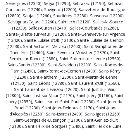
Sénergues (12320)
,
Ségur (12290)
,
Sébrazac (12190)
,
Sébazac-
Concourès (12740)
,
Savignac (12200)
,
Sauveterre-de-Rouergue
(12800)
,
Saujac (12260)
,
Sauclières (12230)
,
Sanvensa (12200)
,
Salvagnac-Cajarc (12260)
,
Salmiech (12120)
,
Salles-la-Source
(12330)
,
Salles-Curan (12410)
,
Salles-Courbatiès (12260)
,
Sainte-Juliette-sur-Viaur (12120)
,
Sainte-Geneviève-sur-Argence
(12420)
,
Sainte-Eulalie-d’Olt (12130)
,
Sainte-Eulalie-de-Cernon
(12230)
,
Saint-Victor-et-Melvieu (12400)
,
Saint-Symphorien-de-
Thénières (12460)
,
Saint-Sever-du-Moustier (12370)
,
Saint-
Sernin-sur-Rance (12380)
,
Saint-Saturnin-de-Lenne (12560)
,
Saint-Santin (12300)
,
Saint-Salvadou (12200)
,
Saint-Rome-de-
Tarn (12490)
,
Saint-Rome-de-Cernon (12490)
,
Saint-Rémy
(12200)
,
Saint-Parthem (12300)
,
Saint-Martin-de-Lenne
(12130)
,
Saint-Léons (12780)
,
Saint-Laurent-d’Olt (12560)
,
Saint-Laurent-de-Lévézou (12620)
,
Saint-Just-sur-Viaur
(12800)
,
Saint-Just-sur-Viaur (12170)
,
Saint-Juéry (81160)
,
Saint-
Juéry (12550)
,
Saint-Jean-et-Saint-Paul (12250)
,
Saint-Jean-du-
Bruel (12230)
,
Saint-Jean-Delnous (12170)
,
Saint-Jean-
d’Alcapiès (12250)
,
Saint-Izaire (12480)
,
Saint-Igest (12260)
,
Saint-Georges-de-Luzençon (12100)
,
Saint-Geniez-d’Olt
(12130)
,
Saint-Félix-de-Sorgues (12400)
,
Saint-Félix-de-Lunel