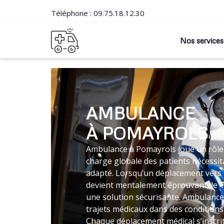
Téléphone :
09.75.18.12.30
Nos services
AMBULANCE
À POMAYROLS
Ambulance à Pomayrols joue un rôle 
charge globale des patients nécessit
adapté. Lorsqu’un déplacement vers 
devient mentalement éprouvant, le 
une solution sécurisante. Ambulance
trajets médicaux dans des conditions 
Chaque déplacement médical s’inscri