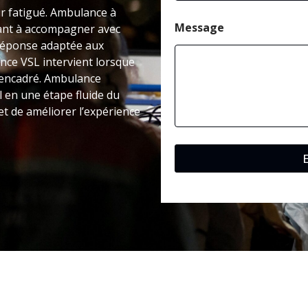
e
tir fatigué. Ambulance à
*
Message
ant à accompagner avec
 réponse adaptée aux
ance VSL intervient lorsque
s encadré. Ambulance
l en une étape fluide du
et de améliorer l’expérience