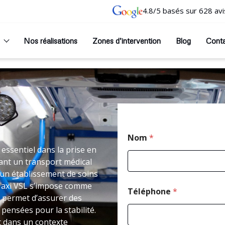
4.8/5 basés sur 628 avi
Nos réalisations
Zones d’intervention
Blog
Cont
C
Nom
*
o
d
essentiel dans la prise en
e
ant un transport médical
M
un établissement de soins
e
Taxi VSL s’impose comme
s
Téléphone
*
s
 permet d’assurer des
a
pensées pour la stabilité.
g
t dans un contexte