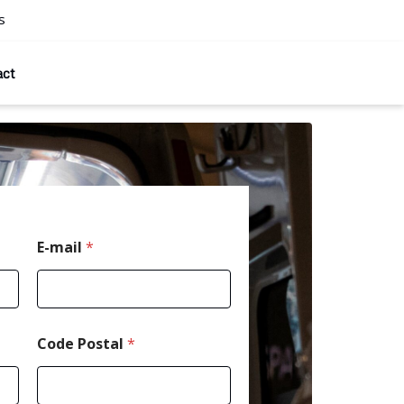
s
act
E-mail
*
Code Postal
*