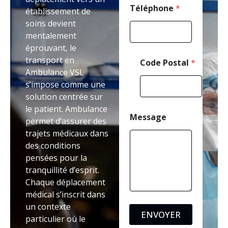
m
Téléphone
*
établissement de
a
soins devient
i
mentalement
l
éprouvant, le
transport en
Code Postal
*
Ambulance VSL
s’impose comme une
solution centrée sur
le patient. Ambulance
Message
permet d’assurer des
trajets médicaux dans
des conditions
pensées pour la
tranquillité d’esprit.
Chaque déplacement
médical s’inscrit dans
un contexte
ENVOYER
particulier où le