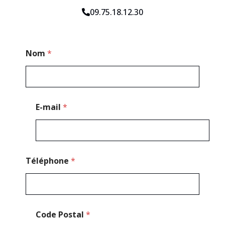
09.75.18.12.30
N
Nom
*
o
m
C
o
d
e
E-mail
*
*
Téléphone
*
Code Postal
*