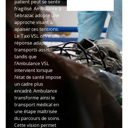
patient peut se sentir
fragilisé. Ambulance à
Sébrazac adopte une
approche visant à
apaiser ces tensions.
Le Taxi VSL offre une
réponse adaptée aux
transports assis,
tandis que
l’Ambulance VSL
intervient lorsque
l’état de santé impose
un cadre plus
encadré. Ambulance
transforme ainsi le
transport médical en
une étape maîtrisée
du parcours de soins.
Cette vision permet