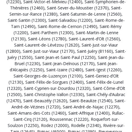
(12230)
,
Saint-Victor-et-Melvieu (12400)
,
Saint-Symphorien-de-
Thénières (12460)
,
Saint-Sever-du-Moustier (12370)
,
Saint-
Sernin-sur-Rance (12380)
,
Saint-Saturnin-de-Lenne (12560)
,
Saint-Santin (12300)
,
Saint-Salvadou (12200)
,
Saint-Rome-de-
Tarn (12490)
,
Saint-Rome-de-Cernon (12490)
,
Saint-Rémy
(12200)
,
Saint-Parthem (12300)
,
Saint-Martin-de-Lenne
(12130)
,
Saint-Léons (12780)
,
Saint-Laurent-d’Olt (12560)
,
Saint-Laurent-de-Lévézou (12620)
,
Saint-Just-sur-Viaur
(12800)
,
Saint-Just-sur-Viaur (12170)
,
Saint-Juéry (81160)
,
Saint-
Juéry (12550)
,
Saint-Jean-et-Saint-Paul (12250)
,
Saint-Jean-du-
Bruel (12230)
,
Saint-Jean-Delnous (12170)
,
Saint-Jean-
d’Alcapiès (12250)
,
Saint-Izaire (12480)
,
Saint-Igest (12260)
,
Saint-Georges-de-Luzençon (12100)
,
Saint-Geniez-d’Olt
(12130)
,
Saint-Félix-de-Sorgues (12400)
,
Saint-Félix-de-Lunel
(12320)
,
Saint-Cyprien-sur-Dourdou (12320)
,
Saint-Côme-d’Olt
(12500)
,
Saint-Christophe-Vallon (12330)
,
Saint-Chély-d’Aubrac
(12470)
,
Saint-Beauzély (12620)
,
Saint-Beaulize (12540)
,
Saint-
André-de-Vézines (12720)
,
Saint-André-de-Najac (12270)
,
Saint-Amans-des-Cots (12460)
,
Saint-Affrique (12400)
,
Rullac-
Saint-Cirq (12120)
,
Roussennac (12220)
,
Roquefort-sur-
Soulzon (12250)
,
Rodez (12000)
,
Rodelle (12340)
,
Rivière-sur-
Tarn (12640)
,
Rignac (46500)
,
Rignac (12390)
,
Rieupeyroux