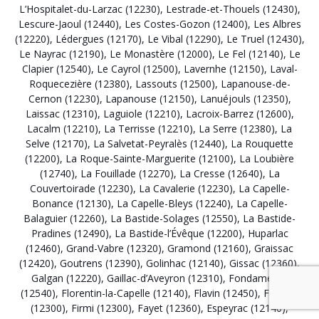
L’Hospitalet-du-Larzac (12230)
,
Lestrade-et-Thouels (12430)
,
Lescure-Jaoul (12440)
,
Les Costes-Gozon (12400)
,
Les Albres
(12220)
,
Lédergues (12170)
,
Le Vibal (12290)
,
Le Truel (12430)
,
Le Nayrac (12190)
,
Le Monastère (12000)
,
Le Fel (12140)
,
Le
Clapier (12540)
,
Le Cayrol (12500)
,
Lavernhe (12150)
,
Laval-
Roquecezière (12380)
,
Lassouts (12500)
,
Lapanouse-de-
Cernon (12230)
,
Lapanouse (12150)
,
Lanuéjouls (12350)
,
Laissac (12310)
,
Laguiole (12210)
,
Lacroix-Barrez (12600)
,
Lacalm (12210)
,
La Terrisse (12210)
,
La Serre (12380)
,
La
Selve (12170)
,
La Salvetat-Peyralès (12440)
,
La Rouquette
(12200)
,
La Roque-Sainte-Marguerite (12100)
,
La Loubière
(12740)
,
La Fouillade (12270)
,
La Cresse (12640)
,
La
Couvertoirade (12230)
,
La Cavalerie (12230)
,
La Capelle-
Bonance (12130)
,
La Capelle-Bleys (12240)
,
La Capelle-
Balaguier (12260)
,
La Bastide-Solages (12550)
,
La Bastide-
Pradines (12490)
,
La Bastide-l’Évêque (12200)
,
Huparlac
(12460)
,
Grand-Vabre (12320)
,
Gramond (12160)
,
Graissac
(12420)
,
Goutrens (12390)
,
Golinhac (12140)
,
Gissac (12360)
,
Galgan (12220)
,
Gaillac-d’Aveyron (12310)
,
Fondamente
(12540)
,
Florentin-la-Capelle (12140)
,
Flavin (12450)
,
Flagnac
(12300)
,
Firmi (12300)
,
Fayet (12360)
,
Espeyrac (12140)
,