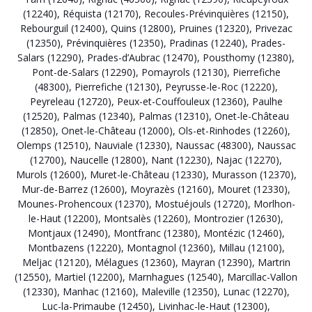
(12240)
,
Réquista (12170)
,
Recoules-Prévinquières (12150)
,
Rebourguil (12400)
,
Quins (12800)
,
Pruines (12320)
,
Privezac
(12350)
,
Prévinquières (12350)
,
Pradinas (12240)
,
Prades-
Salars (12290)
,
Prades-d’Aubrac (12470)
,
Pousthomy (12380)
,
Pont-de-Salars (12290)
,
Pomayrols (12130)
,
Pierrefiche
(48300)
,
Pierrefiche (12130)
,
Peyrusse-le-Roc (12220)
,
Peyreleau (12720)
,
Peux-et-Couffouleux (12360)
,
Paulhe
(12520)
,
Palmas (12340)
,
Palmas (12310)
,
Onet-le-Château
(12850)
,
Onet-le-Château (12000)
,
Ols-et-Rinhodes (12260)
,
Olemps (12510)
,
Nauviale (12330)
,
Naussac (48300)
,
Naussac
(12700)
,
Naucelle (12800)
,
Nant (12230)
,
Najac (12270)
,
Murols (12600)
,
Muret-le-Château (12330)
,
Murasson (12370)
,
Mur-de-Barrez (12600)
,
Moyrazès (12160)
,
Mouret (12330)
,
Mounes-Prohencoux (12370)
,
Mostuéjouls (12720)
,
Morlhon-
le-Haut (12200)
,
Montsalès (12260)
,
Montrozier (12630)
,
Montjaux (12490)
,
Montfranc (12380)
,
Montézic (12460)
,
Montbazens (12220)
,
Montagnol (12360)
,
Millau (12100)
,
Meljac (12120)
,
Mélagues (12360)
,
Mayran (12390)
,
Martrin
(12550)
,
Martiel (12200)
,
Marnhagues (12540)
,
Marcillac-Vallon
(12330)
,
Manhac (12160)
,
Maleville (12350)
,
Lunac (12270)
,
Luc-la-Primaube (12450)
,
Livinhac-le-Haut (12300)
,