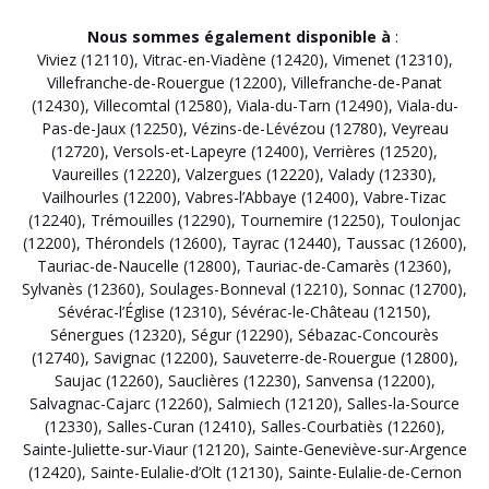
Nous sommes également disponible à
:
Viviez (12110)
,
Vitrac-en-Viadène (12420)
,
Vimenet (12310)
,
Villefranche-de-Rouergue (12200)
,
Villefranche-de-Panat
(12430)
,
Villecomtal (12580)
,
Viala-du-Tarn (12490)
,
Viala-du-
Pas-de-Jaux (12250)
,
Vézins-de-Lévézou (12780)
,
Veyreau
(12720)
,
Versols-et-Lapeyre (12400)
,
Verrières (12520)
,
Vaureilles (12220)
,
Valzergues (12220)
,
Valady (12330)
,
Vailhourles (12200)
,
Vabres-l’Abbaye (12400)
,
Vabre-Tizac
(12240)
,
Trémouilles (12290)
,
Tournemire (12250)
,
Toulonjac
(12200)
,
Thérondels (12600)
,
Tayrac (12440)
,
Taussac (12600)
,
Tauriac-de-Naucelle (12800)
,
Tauriac-de-Camarès (12360)
,
Sylvanès (12360)
,
Soulages-Bonneval (12210)
,
Sonnac (12700)
,
Sévérac-l’Église (12310)
,
Sévérac-le-Château (12150)
,
Sénergues (12320)
,
Ségur (12290)
,
Sébazac-Concourès
(12740)
,
Savignac (12200)
,
Sauveterre-de-Rouergue (12800)
,
Saujac (12260)
,
Sauclières (12230)
,
Sanvensa (12200)
,
Salvagnac-Cajarc (12260)
,
Salmiech (12120)
,
Salles-la-Source
(12330)
,
Salles-Curan (12410)
,
Salles-Courbatiès (12260)
,
Sainte-Juliette-sur-Viaur (12120)
,
Sainte-Geneviève-sur-Argence
(12420)
,
Sainte-Eulalie-d’Olt (12130)
,
Sainte-Eulalie-de-Cernon