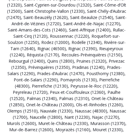
(12320)
,
Saint-Cyprien-sur-Dourdou (12320)
,
Saint-Côme-d’Olt
(12500)
,
Saint-Christophe-Vallon (12330)
,
Saint-Chély-d’Aubrac
(12470)
,
Saint-Beauzély (12620)
,
Saint-Beaulize (12540)
,
Saint-
André-de-Vézines (12720)
,
Saint-André-de-Najac (12270)
,
Saint-Amans-des-Cots (12460)
,
Saint-Affrique (12400)
,
Rullac-
Saint-Cirq (12120)
,
Roussennac (12220)
,
Roquefort-sur-
Soulzon (12250)
,
Rodez (12000)
,
Rodelle (12340)
,
Rivière-sur-
Tarn (12640)
,
Rignac (46500)
,
Rignac (12390)
,
Rieupeyroux
(12240)
,
Réquista (12170)
,
Recoules-Prévinquières (12150)
,
Rebourguil (12400)
,
Quins (12800)
,
Pruines (12320)
,
Privezac
(12350)
,
Prévinquières (12350)
,
Pradinas (12240)
,
Prades-
Salars (12290)
,
Prades-d’Aubrac (12470)
,
Pousthomy (12380)
,
Pont-de-Salars (12290)
,
Pomayrols (12130)
,
Pierrefiche
(48300)
,
Pierrefiche (12130)
,
Peyrusse-le-Roc (12220)
,
Peyreleau (12720)
,
Peux-et-Couffouleux (12360)
,
Paulhe
(12520)
,
Palmas (12340)
,
Palmas (12310)
,
Onet-le-Château
(12850)
,
Onet-le-Château (12000)
,
Ols-et-Rinhodes (12260)
,
Olemps (12510)
,
Nauviale (12330)
,
Naussac (48300)
,
Naussac
(12700)
,
Naucelle (12800)
,
Nant (12230)
,
Najac (12270)
,
Murols (12600)
,
Muret-le-Château (12330)
,
Murasson (12370)
,
Mur-de-Barrez (12600)
,
Moyrazès (12160)
,
Mouret (12330)
,