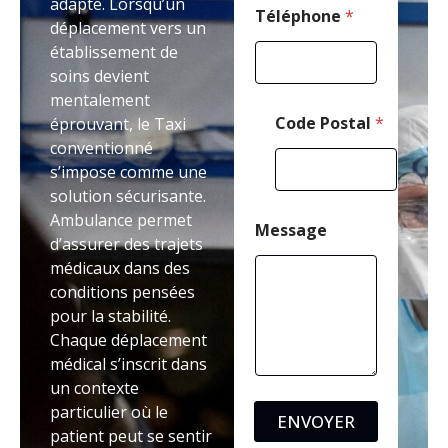
adapté. Lorsqu’un
Téléphone
*
déplacement vers un
établissement de
soins devient
mentalement
Code Postal
*
éprouvant, le Taxi
conventionné
s’impose comme une
solution sécurisante.
Ambulance permet
Message
d’assurer des trajets
médicaux dans des
conditions pensées
pour la stabilité.
Chaque déplacement
médical s’inscrit dans
un contexte
particulier où le
ENVOYER
patient peut se sentir