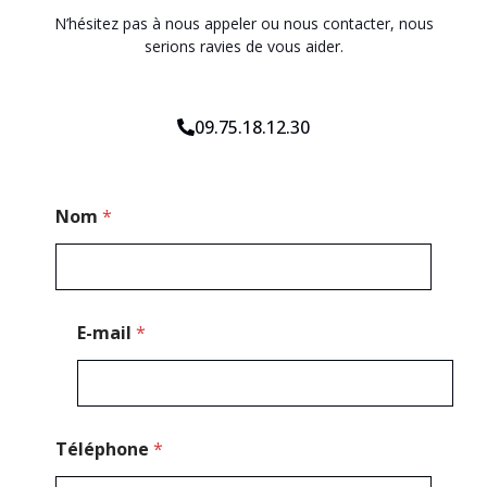
N’hésitez pas à nous appeler ou nous contacter, nous
serions ravies de vous aider.
09.75.18.12.30
P
Nom
*
o
s
t
a
l
*
E-mail
*
Téléphone
*