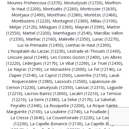
Mounes-Prohencoux (12370)
,
Mostuéjouls (12720)
,
Morlhon-
le-Haut (12200)
,
Montsalès (12260)
,
Montrozier (12630)
,
Montjaux (12490)
,
Montfranc (12380)
,
Montézic (12460)
,
Montbazens (12220)
,
Montagnol (12360)
,
Millau (12100)
,
Meljac (12120)
,
Mélagues (12360)
,
Mayran (12390)
,
Martrin
(12550)
,
Martiel (12200)
,
Marnhagues (12540)
,
Marcillac-Vallon
(12330)
,
Manhac (12160)
,
Maleville (12350)
,
Lunac (12270)
,
Luc-la-Primaube (12450)
,
Livinhac-le-Haut (12300)
,
L’Hospitalet-du-Larzac (12230)
,
Lestrade-et-Thouels (12430)
,
Lescure-Jaoul (12440)
,
Les Costes-Gozon (12400)
,
Les Albres
(12220)
,
Lédergues (12170)
,
Le Vibal (12290)
,
Le Truel (12430)
,
Le Nayrac (12190)
,
Le Monastère (12000)
,
Le Fel (12140)
,
Le
Clapier (12540)
,
Le Cayrol (12500)
,
Lavernhe (12150)
,
Laval-
Roquecezière (12380)
,
Lassouts (12500)
,
Lapanouse-de-
Cernon (12230)
,
Lanuéjouls (12350)
,
Laissac (12310)
,
Laguiole
(12210)
,
Lacroix-Barrez (12600)
,
Lacalm (12210)
,
La Terrisse
(12210)
,
La Serre (12380)
,
La Selve (12170)
,
La Salvetat-
Peyralès (12440)
,
La Rouquette (12200)
,
La Roque-Sainte-
Marguerite (12100)
,
La Loubière (12740)
,
La Fouillade (12270)
,
La Cresse (12640)
,
La Couvertoirade (12230)
,
La Cavalerie
(12230)
,
La Capelle-Bonance (12130)
,
La Capelle-Bleys