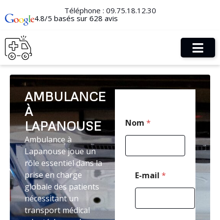
Téléphone :
09.75.18.12.30
4.8/5 basés sur 628 avis
AMBULANCE
À
C
Nom
*
LAPANOUSE
o
d
Ambulance à
e
Lapanouse joue un
*
P
rôle essentiel dans la
o
prise en charge
E-mail
*
s
globale des patients
t
nécessitant un
a
l
transport médical