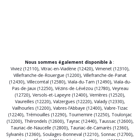
Nous sommes également disponible à
:
Viviez (12110)
,
Vitrac-en-Viadène (12420)
,
Vimenet (12310)
,
Villefranche-de-Rouergue (12200)
,
Villefranche-de-Panat
(12430)
,
Villecomtal (12580)
,
Viala-du-Tarn (12490)
,
Viala-du-
Pas-de-Jaux (12250)
,
Vézins-de-Lévézou (12780)
,
Veyreau
(12720)
,
Versols-et-Lapeyre (12400)
,
Verrières (12520)
,
Vaureilles (12220)
,
Valzergues (12220)
,
Valady (12330)
,
Vailhourles (12200)
,
Vabres-l’Abbaye (12400)
,
Vabre-Tizac
(12240)
,
Trémouilles (12290)
,
Tournemire (12250)
,
Toulonjac
(12200)
,
Thérondels (12600)
,
Tayrac (12440)
,
Taussac (12600)
,
Tauriac-de-Naucelle (12800)
,
Tauriac-de-Camarès (12360)
,
Sylvanès (12360)
,
Soulages-Bonneval (12210)
,
Sonnac (12700)
,