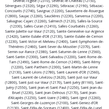
Sévérac-l’Église (12310)
,
Sévérac-le-Château (12150)
,
Sénergues (12320)
,
Ségur (12290)
,
Sébrazac (12190)
,
Sébazac-
Concourès (12740)
,
Savignac (12200)
,
Sauveterre-de-Rouergue
(12800)
,
Saujac (12260)
,
Sauclières (12230)
,
Sanvensa (12200)
,
Salvagnac-Cajarc (12260)
,
Salmiech (12120)
,
Salles-la-Source
(12330)
,
Salles-Curan (12410)
,
Salles-Courbatiès (12260)
,
Sainte-Juliette-sur-Viaur (12120)
,
Sainte-Geneviève-sur-Argence
(12420)
,
Sainte-Eulalie-d’Olt (12130)
,
Sainte-Eulalie-de-Cernon
(12230)
,
Saint-Victor-et-Melvieu (12400)
,
Saint-Symphorien-de-
Thénières (12460)
,
Saint-Sever-du-Moustier (12370)
,
Saint-
Sernin-sur-Rance (12380)
,
Saint-Saturnin-de-Lenne (12560)
,
Saint-Santin (12300)
,
Saint-Salvadou (12200)
,
Saint-Rome-de-
Tarn (12490)
,
Saint-Rome-de-Cernon (12490)
,
Saint-Rémy
(12200)
,
Saint-Parthem (12300)
,
Saint-Martin-de-Lenne
(12130)
,
Saint-Léons (12780)
,
Saint-Laurent-d’Olt (12560)
,
Saint-Laurent-de-Lévézou (12620)
,
Saint-Just-sur-Viaur
(12800)
,
Saint-Just-sur-Viaur (12170)
,
Saint-Juéry (81160)
,
Saint-
Juéry (12550)
,
Saint-Jean-et-Saint-Paul (12250)
,
Saint-Jean-du-
Bruel (12230)
,
Saint-Jean-Delnous (12170)
,
Saint-Jean-
d’Alcapiès (12250)
,
Saint-Izaire (12480)
,
Saint-Igest (12260)
,
Saint-Georges-de-Luzençon (12100)
,
Saint-Geniez-d’Olt
(12130)
,
Saint-Félix-de-Sorgues (12400)
,
Saint-Félix-de-Lunel