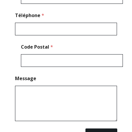
M
e
s
Téléphone
*
s
a
g
e
Code Postal
*
Message