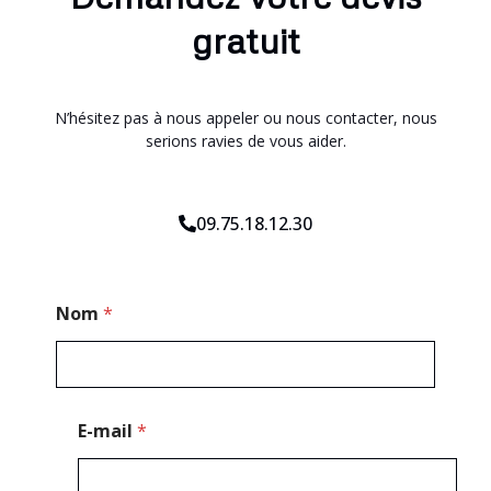
gratuit
N’hésitez pas à nous appeler ou nous contacter, nous
serions ravies de vous aider.
09.75.18.12.30
T
Nom
*
é
l
é
p
h
o
E-mail
*
n
e
*