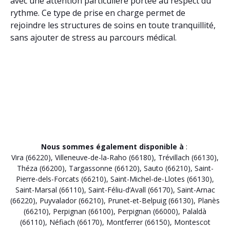
avec une attention particulière portée au respect du
rythme. Ce type de prise en charge permet de
rejoindre les structures de soins en toute tranquillité,
sans ajouter de stress au parcours médical.
Nous sommes également disponible à
:
Vira (66220)
,
Villeneuve-de-la-Raho (66180)
,
Trévillach (66130)
,
Théza (66200)
,
Targassonne (66120)
,
Sauto (66210)
,
Saint-
Pierre-dels-Forcats (66210)
,
Saint-Michel-de-Llotes (66130)
,
Saint-Marsal (66110)
,
Saint-Féliu-d’Avall (66170)
,
Saint-Arnac
(66220)
,
Puyvalador (66210)
,
Prunet-et-Belpuig (66130)
,
Planès
(66210)
,
Perpignan (66100)
,
Perpignan (66000)
,
Palaldà
(66110)
,
Néfiach (66170)
,
Montferrer (66150)
,
Montescot