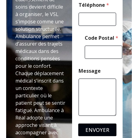
m
Téléphone
*
soins devient difficile
a
à organiser, le VSL
i
s’impose comme une
l
solution structurée.
Ambulance permet
Code Postal
*
d’assurer des trajets
médicaux dans des
conditions pensées
pour le confort.
Message
Chaque déplacement
médical s’inscrit dans
un contexte
particulier où le
patient peut se sentir
fatigué. Ambulance à
Réal adopte une
approche visant à
ENVOYER
accompagner avec