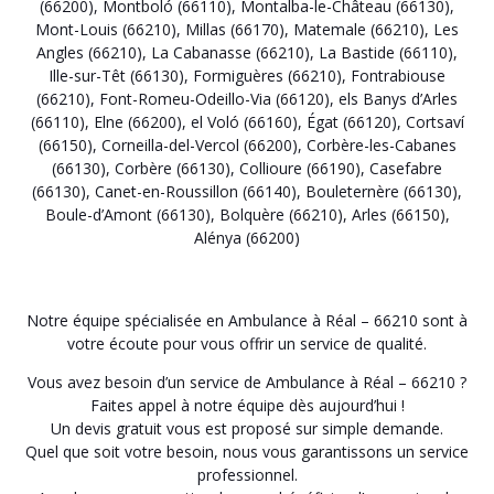
(66200)
,
Montboló (66110)
,
Montalba-le-Château (66130)
,
Mont-Louis (66210)
,
Millas (66170)
,
Matemale (66210)
,
Les
Angles (66210)
,
La Cabanasse (66210)
,
La Bastide (66110)
,
Ille-sur-Têt (66130)
,
Formiguères (66210)
,
Fontrabiouse
(66210)
,
Font-Romeu-Odeillo-Via (66120)
,
els Banys d’Arles
(66110)
,
Elne (66200)
,
el Voló (66160)
,
Égat (66120)
,
Cortsaví
(66150)
,
Corneilla-del-Vercol (66200)
,
Corbère-les-Cabanes
(66130)
,
Corbère (66130)
,
Collioure (66190)
,
Casefabre
(66130)
,
Canet-en-Roussillon (66140)
,
Bouleternère (66130)
,
Boule-d’Amont (66130)
,
Bolquère (66210)
,
Arles (66150)
,
Alénya (66200)
Notre équipe spécialisée en Ambulance à Réal – 66210 sont à
votre écoute pour vous offrir un service de qualité.
Vous avez besoin d’un service de Ambulance à Réal – 66210 ?
Faites appel à notre équipe dès aujourd’hui !
Un devis gratuit vous est proposé sur simple demande.
Quel que soit votre besoin, nous vous garantissons un service
professionnel.