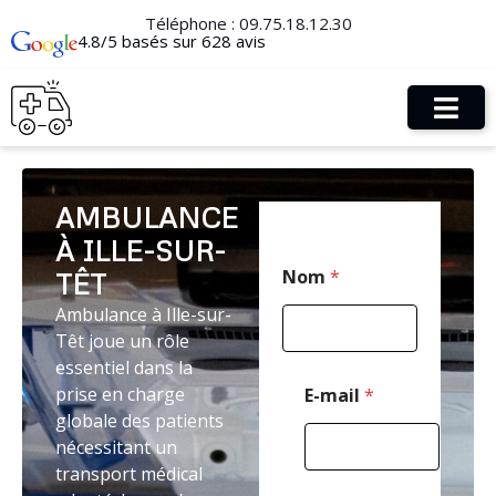
Téléphone :
09.75.18.12.30
4.8/5 basés sur 628 avis
AMBULANCE
À ILLE-SUR-
P
Nom
*
TÊT
o
s
Ambulance à Ille-sur-
t
Têt joue un rôle
a
l
essentiel dans la
P
prise en charge
E-mail
*
o
globale des patients
s
nécessitant un
t
a
transport médical
l