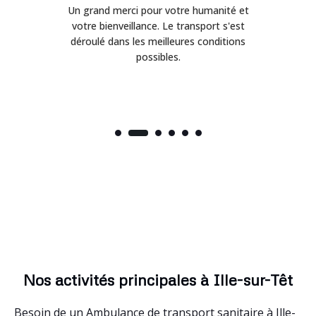
t
Service de qualité supérieure avec des
Éq
professionnels qui savent rassurer.
Ponctualité impeccable et véhicule très
propre.
Nos activités principales à Ille-sur-Têt
Besoin de un Ambulance de transport sanitaire à Ille-