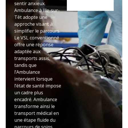
sentir anxieux.
Ambulance à Ille-sur-
Têt adopte une
approche visant à
simplifier le parcours.
Le VSL conventionné
offre une réponse
adaptée aux
transports assis,
tandis que
l’Ambulance
intervient lorsque
l’état de santé impose
un cadre plus
encadré. Ambulance
transforme ainsi le
transport médical en
une étape fluide du
parcours de soins.