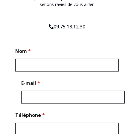
serions ravies de vous aider.
09.75.18.12.30
*
Nom
*
P
o
s
t
a
l
E-mail
*
P
o
s
t
a
l
Téléphone
*