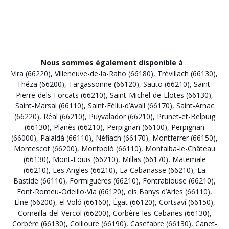
Nous sommes également disponible à
:
Vira (66220)
,
Villeneuve-de-la-Raho (66180)
,
Trévillach (66130)
,
Théza (66200)
,
Targassonne (66120)
,
Sauto (66210)
,
Saint-
Pierre-dels-Forcats (66210)
,
Saint-Michel-de-Llotes (66130)
,
Saint-Marsal (66110)
,
Saint-Féliu-d’Avall (66170)
,
Saint-Arnac
(66220)
,
Réal (66210)
,
Puyvalador (66210)
,
Prunet-et-Belpuig
(66130)
,
Planès (66210)
,
Perpignan (66100)
,
Perpignan
(66000)
,
Palaldà (66110)
,
Néfiach (66170)
,
Montferrer (66150)
,
Montescot (66200)
,
Montboló (66110)
,
Montalba-le-Château
(66130)
,
Mont-Louis (66210)
,
Millas (66170)
,
Matemale
(66210)
,
Les Angles (66210)
,
La Cabanasse (66210)
,
La
Bastide (66110)
,
Formiguères (66210)
,
Fontrabiouse (66210)
,
Font-Romeu-Odeillo-Via (66120)
,
els Banys d’Arles (66110)
,
Elne (66200)
,
el Voló (66160)
,
Égat (66120)
,
Cortsaví (66150)
,
Corneilla-del-Vercol (66200)
,
Corbère-les-Cabanes (66130)
,
Corbère (66130)
,
Collioure (66190)
,
Casefabre (66130)
,
Canet-