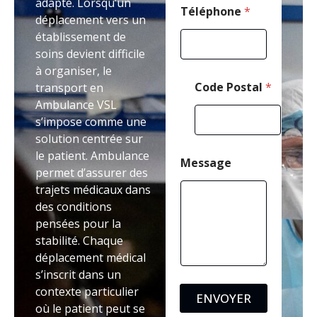
adapté. Lorsqu’un
*
Téléphone
*
déplacement vers un
établissement de
soins devient difficile
à organiser, le
Code Postal
*
transport en
Ambulance VSL
s’impose comme une
solution centrée sur
le patient. Ambulance
Message
permet d’assurer des
trajets médicaux dans
des conditions
pensées pour la
stabilité. Chaque
déplacement médical
s’inscrit dans un
contexte particulier
ENVOYER
où le patient peut se