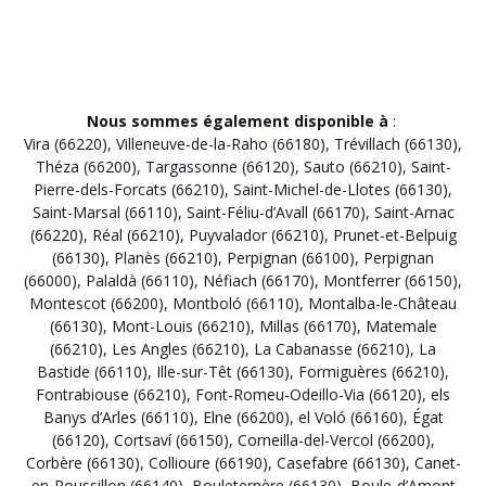
Nous sommes également disponible à
:
Vira (66220)
,
Villeneuve-de-la-Raho (66180)
,
Trévillach (66130)
,
Théza (66200)
,
Targassonne (66120)
,
Sauto (66210)
,
Saint-
Pierre-dels-Forcats (66210)
,
Saint-Michel-de-Llotes (66130)
,
Saint-Marsal (66110)
,
Saint-Féliu-d’Avall (66170)
,
Saint-Arnac
(66220)
,
Réal (66210)
,
Puyvalador (66210)
,
Prunet-et-Belpuig
(66130)
,
Planès (66210)
,
Perpignan (66100)
,
Perpignan
(66000)
,
Palaldà (66110)
,
Néfiach (66170)
,
Montferrer (66150)
,
Montescot (66200)
,
Montboló (66110)
,
Montalba-le-Château
(66130)
,
Mont-Louis (66210)
,
Millas (66170)
,
Matemale
(66210)
,
Les Angles (66210)
,
La Cabanasse (66210)
,
La
Bastide (66110)
,
Ille-sur-Têt (66130)
,
Formiguères (66210)
,
Fontrabiouse (66210)
,
Font-Romeu-Odeillo-Via (66120)
,
els
Banys d’Arles (66110)
,
Elne (66200)
,
el Voló (66160)
,
Égat
(66120)
,
Cortsaví (66150)
,
Corneilla-del-Vercol (66200)
,
Corbère (66130)
,
Collioure (66190)
,
Casefabre (66130)
,
Canet-
en-Roussillon (66140)
,
Bouleternère (66130)
,
Boule-d’Amont