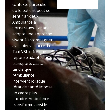
contexte particulier
où le patient peut se
sentir anxieux.
Ambulance à
Corbère-les-Cabanes
adopte une approche
visant à accompagner
avec bienveillance. Le
Taxi VSL offre une
réponse adaptée aux
transports assis,
tandis que
l’Ambulance
intervient lorsque
l’état de santé impose
un cadre plus
encadré. Ambulance
transforme ainsi le