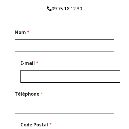
09.75.18.12.30
T
Nom
*
é
l
é
p
h
o
E-mail
*
n
e
*
N
o
m
Téléphone
*
Code Postal
*