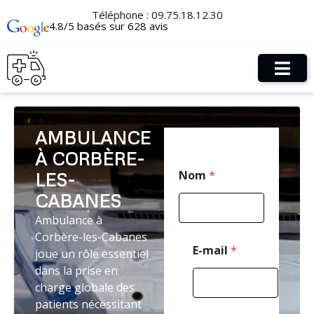
Téléphone :
09.75.18.12.30
4.8/5 basés sur 628 avis
AMBULANCE
À CORBÈRE-
C
Nom
*
LES-
o
d
CABANES
e
T
Ambulance à
é
Corbère-les-Cabanes
l
E-mail
*
joue un rôle essentiel
é
dans la prise en
p
h
charge globale des
o
patients nécessitant
n