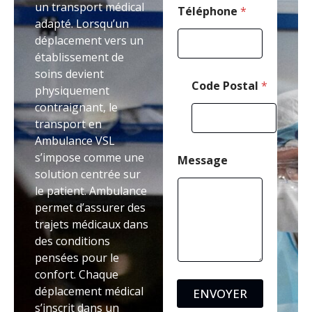
un transport médical
e
Téléphone
*
adapté. Lorsqu’un
N
o
déplacement vers un
m
établissement de
soins devient
Code Postal
*
physiquement
contraignant, le
transport en
Ambulance VSL
s’impose comme une
Message
solution centrée sur
le patient. Ambulance
permet d’assurer des
trajets médicaux dans
des conditions
pensées pour le
confort. Chaque
déplacement médical
ENVOYER
s’inscrit dans un