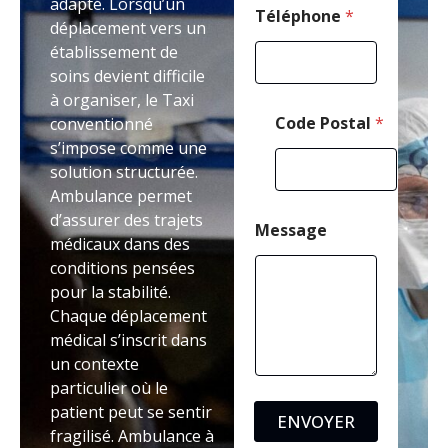
adapté. Lorsqu’un
Téléphone
*
déplacement vers un
établissement de
soins devient difficile
à organiser, le Taxi
Code Postal
*
conventionné
s’impose comme une
solution structurée.
Ambulance permet
d’assurer des trajets
Message
médicaux dans des
conditions pensées
pour la stabilité.
Chaque déplacement
médical s’inscrit dans
un contexte
particulier où le
patient peut se sentir
ENVOYER
fragilisé. Ambulance à