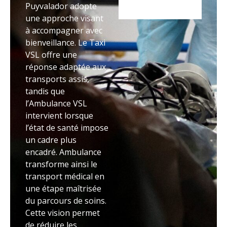
Puyvalador adopte
une approche visant
à accompagner avec
bienveillance. Le Taxi
VSL offre une
réponse adaptée aux
transports assis,
tandis que
l’Ambulance VSL
intervient lorsque
l’état de santé impose
un cadre plus
encadré. Ambulance
transforme ainsi le
transport médical en
une étape maîtrisée
du parcours de soins.
Cette vision permet
de réduire les