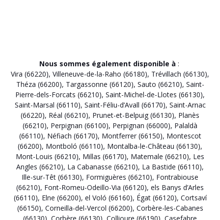
Nous sommes également disponible à
:
Vira (66220)
,
Villeneuve-de-la-Raho (66180)
,
Trévillach (66130)
,
Théza (66200)
,
Targassonne (66120)
,
Sauto (66210)
,
Saint-
Pierre-dels-Forcats (66210)
,
Saint-Michel-de-Llotes (66130)
,
Saint-Marsal (66110)
,
Saint-Féliu-d’Avall (66170)
,
Saint-Arnac
(66220)
,
Réal (66210)
,
Prunet-et-Belpuig (66130)
,
Planès
(66210)
,
Perpignan (66100)
,
Perpignan (66000)
,
Palaldà
(66110)
,
Néfiach (66170)
,
Montferrer (66150)
,
Montescot
(66200)
,
Montboló (66110)
,
Montalba-le-Château (66130)
,
Mont-Louis (66210)
,
Millas (66170)
,
Matemale (66210)
,
Les
Angles (66210)
,
La Cabanasse (66210)
,
La Bastide (66110)
,
Ille-sur-Têt (66130)
,
Formiguères (66210)
,
Fontrabiouse
(66210)
,
Font-Romeu-Odeillo-Via (66120)
,
els Banys d’Arles
(66110)
,
Elne (66200)
,
el Voló (66160)
,
Égat (66120)
,
Cortsaví
(66150)
,
Corneilla-del-Vercol (66200)
,
Corbère-les-Cabanes
(66130)
,
Corbère (66130)
,
Collioure (66190)
,
Casefabre