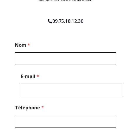
09.75.18.12.30
E
Nom
*
-
m
a
i
l
M
E-mail
*
e
s
s
a
g
e
Téléphone
*