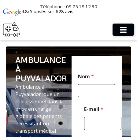
Téléphone :
09.75.18.12.30
4.8/5 basés sur 628 avis
AMBULANCE
À
E
Nom
*
PUYVALADOR
-
m
Ambulance à
a
Puyvalador joue un
i
l
rôle essentiel dans la
*
prise en charge
E-mail
*
*
globale des patients
nécessitant un
transport médical