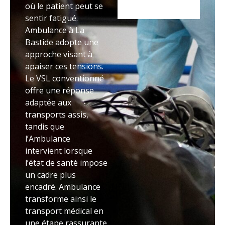
où le patient peut se
sentir fatigué.
Ambulance à La
Bastide adopte une
approche visant à
apaiser ces tensions.
Le VSL conventionné
offre une réponse
adaptée aux
transports assis,
tandis que
l’Ambulance
intervient lorsque
l’état de santé impose
un cadre plus
encadré. Ambulance
transforme ainsi le
transport médical en
une étape rassurante