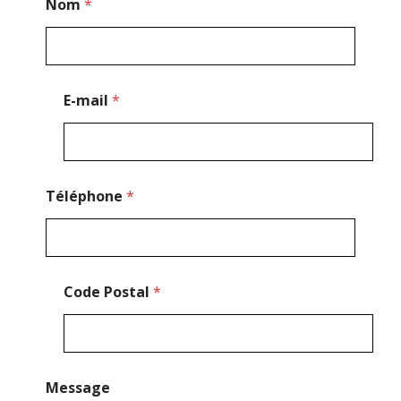
Nom
*
-
m
a
i
l
*
E-mail
*
*
Téléphone
*
Code Postal
*
Message