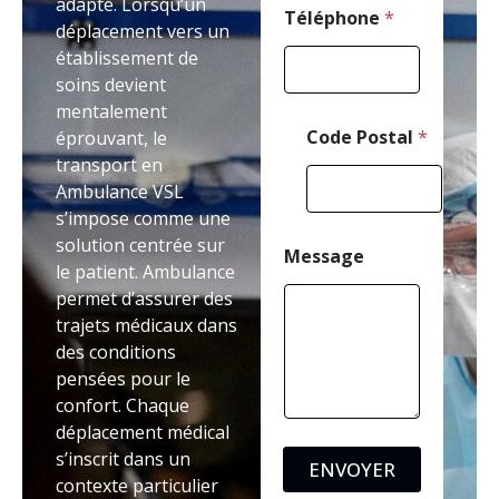
adapté. Lorsqu’un
l
Téléphone
*
déplacement vers un
établissement de
soins devient
mentalement
Code Postal
*
éprouvant, le
transport en
Ambulance VSL
s’impose comme une
solution centrée sur
Message
le patient. Ambulance
permet d’assurer des
trajets médicaux dans
des conditions
pensées pour le
confort. Chaque
déplacement médical
s’inscrit dans un
ENVOYER
contexte particulier