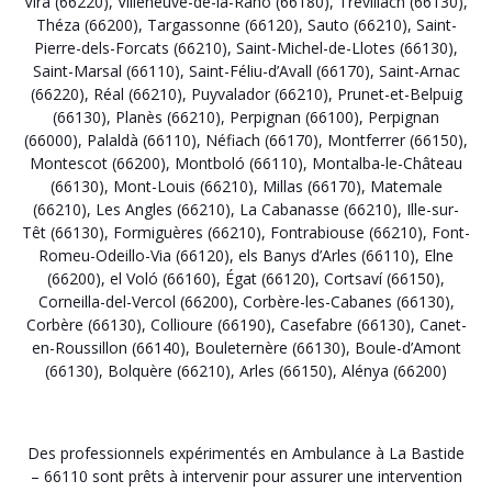
Vira (66220)
,
Villeneuve-de-la-Raho (66180)
,
Trévillach (66130)
,
Théza (66200)
,
Targassonne (66120)
,
Sauto (66210)
,
Saint-
Pierre-dels-Forcats (66210)
,
Saint-Michel-de-Llotes (66130)
,
Saint-Marsal (66110)
,
Saint-Féliu-d’Avall (66170)
,
Saint-Arnac
(66220)
,
Réal (66210)
,
Puyvalador (66210)
,
Prunet-et-Belpuig
(66130)
,
Planès (66210)
,
Perpignan (66100)
,
Perpignan
(66000)
,
Palaldà (66110)
,
Néfiach (66170)
,
Montferrer (66150)
,
Montescot (66200)
,
Montboló (66110)
,
Montalba-le-Château
(66130)
,
Mont-Louis (66210)
,
Millas (66170)
,
Matemale
(66210)
,
Les Angles (66210)
,
La Cabanasse (66210)
,
Ille-sur-
Têt (66130)
,
Formiguères (66210)
,
Fontrabiouse (66210)
,
Font-
Romeu-Odeillo-Via (66120)
,
els Banys d’Arles (66110)
,
Elne
(66200)
,
el Voló (66160)
,
Égat (66120)
,
Cortsaví (66150)
,
Corneilla-del-Vercol (66200)
,
Corbère-les-Cabanes (66130)
,
Corbère (66130)
,
Collioure (66190)
,
Casefabre (66130)
,
Canet-
en-Roussillon (66140)
,
Bouleternère (66130)
,
Boule-d’Amont
(66130)
,
Bolquère (66210)
,
Arles (66150)
,
Alénya (66200)
Des professionnels expérimentés en Ambulance à La Bastide
– 66110 sont prêts à intervenir pour assurer une intervention