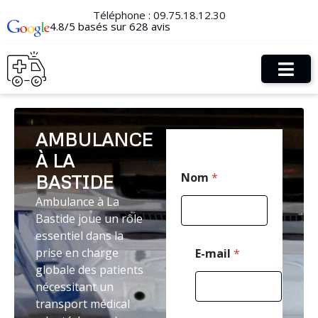
Téléphone :
09.75.18.12.30
4.8/5 basés sur 628 avis
AMBULANCE
À LA
E
Nom
*
BASTIDE
-
m
Ambulance à La
a
Bastide joue un rôle
i
l
essentiel dans la
*
prise en charge
E-mail
*
P
globale des patients
o
nécessitant un
s
t
transport médical
a