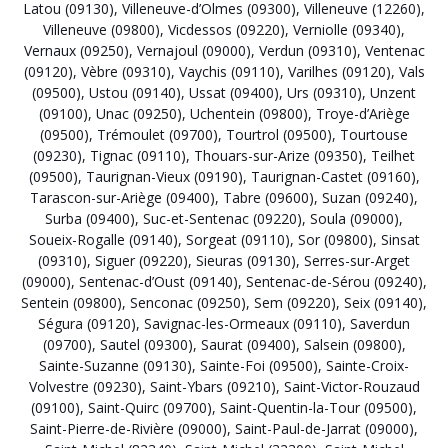
Latou (09130)
,
Villeneuve-d’Olmes (09300)
,
Villeneuve (12260)
,
Villeneuve (09800)
,
Vicdessos (09220)
,
Verniolle (09340)
,
Vernaux (09250)
,
Vernajoul (09000)
,
Verdun (09310)
,
Ventenac
(09120)
,
Vèbre (09310)
,
Vaychis (09110)
,
Varilhes (09120)
,
Vals
(09500)
,
Ustou (09140)
,
Ussat (09400)
,
Urs (09310)
,
Unzent
(09100)
,
Unac (09250)
,
Uchentein (09800)
,
Troye-d’Ariège
(09500)
,
Trémoulet (09700)
,
Tourtrol (09500)
,
Tourtouse
(09230)
,
Tignac (09110)
,
Thouars-sur-Arize (09350)
,
Teilhet
(09500)
,
Taurignan-Vieux (09190)
,
Taurignan-Castet (09160)
,
Tarascon-sur-Ariège (09400)
,
Tabre (09600)
,
Suzan (09240)
,
Surba (09400)
,
Suc-et-Sentenac (09220)
,
Soula (09000)
,
Soueix-Rogalle (09140)
,
Sorgeat (09110)
,
Sor (09800)
,
Sinsat
(09310)
,
Siguer (09220)
,
Sieuras (09130)
,
Serres-sur-Arget
(09000)
,
Sentenac-d’Oust (09140)
,
Sentenac-de-Sérou (09240)
,
Sentein (09800)
,
Senconac (09250)
,
Sem (09220)
,
Seix (09140)
,
Ségura (09120)
,
Savignac-les-Ormeaux (09110)
,
Saverdun
(09700)
,
Sautel (09300)
,
Saurat (09400)
,
Salsein (09800)
,
Sainte-Suzanne (09130)
,
Sainte-Foi (09500)
,
Sainte-Croix-
Volvestre (09230)
,
Saint-Ybars (09210)
,
Saint-Victor-Rouzaud
(09100)
,
Saint-Quirc (09700)
,
Saint-Quentin-la-Tour (09500)
,
Saint-Pierre-de-Rivière (09000)
,
Saint-Paul-de-Jarrat (09000)
,