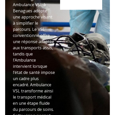
Ambulance VSL à
Benagues adopte
une approche visant
à simplifier le
parcours. Le VSL
conventionné offre
une réponse adaptée
aux transports assis,
tandis que
l’Ambulance
intervient lorsque
l’état de santé impose
un cadre plus
encadré. Ambulance
VSL transforme ainsi
le transport médical
en une étape fluide
du parcours de soins.