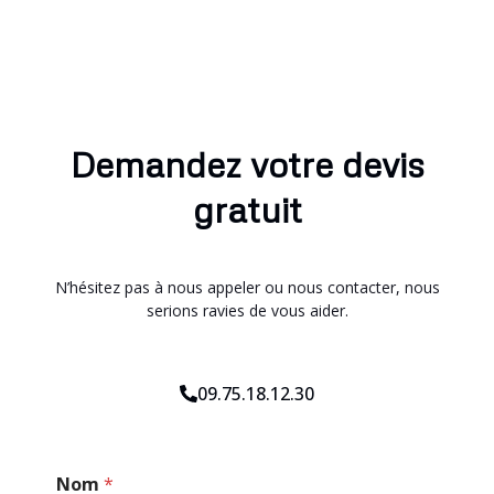
Demandez votre devis
gratuit
N’hésitez pas à nous appeler ou nous contacter, nous
serions ravies de vous aider.
09.75.18.12.30
C
Nom
*
o