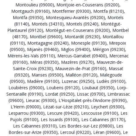
Montoulieu (09000)
,
Montjoie-en-Couserans (09200)
,
Montgauch (09160)
,
Montferrier (09300)
,
Montfa (81210)
,
Montfa (09350)
,
Montesquieu-Avantès (09200)
,
Montels
(81140)
,
Montels (34310)
,
Montels (09240)
,
Montégut-
Plantaurel (09120)
,
Montégut-en-Couserans (09200)
,
Montbel
(48170)
,
Montbel (09600)
,
Montardit (09230)
,
Montaillou
(09110)
,
Montagagne (09240)
,
Monesple (09130)
,
Mirepoix
(09500)
,
Mijanès (09460)
,
Miglos (09400)
,
Mérigon (09230)
,
Mérens-les-Vals (09110)
,
Mercus-Garrabet (09400)
,
Mercenac
(09160)
,
Méras (09350)
,
Mazères (09270)
,
Mauvezin-de-
Sainte-Croix (09230)
,
Mauvezin-de-Prat (09160)
,
Massat
(09320)
,
Manses (09500)
,
Malléon (09120)
,
Malegoude
(09500)
,
Madière (09100)
,
Luzenac (09250)
,
Ludiès (09100)
,
Loubières (09000)
,
Loubens (09120)
,
Loubaut (09350)
,
Lorp-
Sentaraille (09190)
,
Lordat (09250)
,
Lissac (09700)
,
Limbrassac
(09600)
,
Lieurac (09300)
,
L’Hospitalet-près-l’Andorre (09390)
,
L’Herm (09000)
,
Lézat-sur-Lèze (09210)
,
Leychert (09300)
,
Lesparrou (09300)
,
Lescure (09420)
,
Lescousse (09100)
,
Les
Pujols (09100)
,
Les Issards (09100)
,
Les Cabannes (81170)
,
Les Cabannes (09310)
,
Les Bordes-sur-Lez (09800)
,
Les
Bordes-sur-Arize (09350)
,
Lercoul (09220)
,
Léran (09600)
,
Le