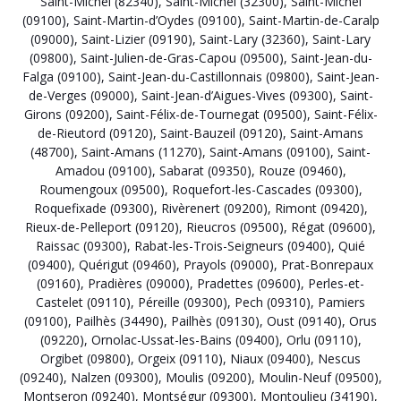
Saint-Michel (82340)
,
Saint-Michel (32300)
,
Saint-Michel
(09100)
,
Saint-Martin-d’Oydes (09100)
,
Saint-Martin-de-Caralp
(09000)
,
Saint-Lizier (09190)
,
Saint-Lary (32360)
,
Saint-Lary
(09800)
,
Saint-Julien-de-Gras-Capou (09500)
,
Saint-Jean-du-
Falga (09100)
,
Saint-Jean-du-Castillonnais (09800)
,
Saint-Jean-
de-Verges (09000)
,
Saint-Jean-d’Aigues-Vives (09300)
,
Saint-
Girons (09200)
,
Saint-Félix-de-Tournegat (09500)
,
Saint-Félix-
de-Rieutord (09120)
,
Saint-Bauzeil (09120)
,
Saint-Amans
(48700)
,
Saint-Amans (11270)
,
Saint-Amans (09100)
,
Saint-
Amadou (09100)
,
Sabarat (09350)
,
Rouze (09460)
,
Roumengoux (09500)
,
Roquefort-les-Cascades (09300)
,
Roquefixade (09300)
,
Rivèrenert (09200)
,
Rimont (09420)
,
Rieux-de-Pelleport (09120)
,
Rieucros (09500)
,
Régat (09600)
,
Raissac (09300)
,
Rabat-les-Trois-Seigneurs (09400)
,
Quié
(09400)
,
Quérigut (09460)
,
Prayols (09000)
,
Prat-Bonrepaux
(09160)
,
Pradières (09000)
,
Pradettes (09600)
,
Perles-et-
Castelet (09110)
,
Péreille (09300)
,
Pech (09310)
,
Pamiers
(09100)
,
Pailhès (34490)
,
Pailhès (09130)
,
Oust (09140)
,
Orus
(09220)
,
Ornolac-Ussat-les-Bains (09400)
,
Orlu (09110)
,
Orgibet (09800)
,
Orgeix (09110)
,
Niaux (09400)
,
Nescus
(09240)
,
Nalzen (09300)
,
Moulis (09200)
,
Moulin-Neuf (09500)
,
Montseron (09240)
,
Montségur (09300)
,
Montoulieu (34190)
,