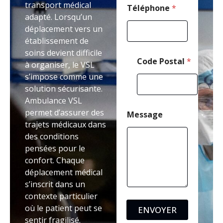
transport médical
e
Téléphone
*
adapté. Lorsqu’un
*
déplacement vers un
établissement de
soins devient difficile
Code Postal
*
à organiser, le VSL
s’impose comme une
solution sécurisante.
Ambulance VSL
permet d’assurer des
Message
trajets médicaux dans
des conditions
pensées pour le
confort. Chaque
déplacement médical
s’inscrit dans un
contexte particulier
où le patient peut se
ENVOYER
sentir fragilisé.