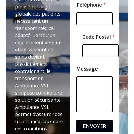
h
Téléphone
*
prise en charge
o
globale des patients
n
nécessitant un
e
transport médical
adapté. Lorsqu’un
Code Postal
*
déplacement vers un
établissement de
soins devient
physiquement
Message
contraignant, le
transport en
Ambulance VSL
s’impose comme une
solution sécurisante.
Ambulance VSL
permet d’assurer des
trajets médicaux dans
ENVOYER
des conditions