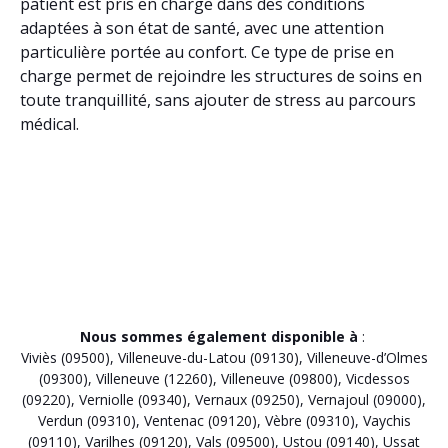
patient est pris en charge dans des conditions
adaptées à son état de santé, avec une attention
particulière portée au confort. Ce type de prise en
charge permet de rejoindre les structures de soins en
toute tranquillité, sans ajouter de stress au parcours
médical.
Nous sommes également disponible à
:
Viviès (09500)
,
Villeneuve-du-Latou (09130)
,
Villeneuve-d’Olmes
(09300)
,
Villeneuve (12260)
,
Villeneuve (09800)
,
Vicdessos
(09220)
,
Verniolle (09340)
,
Vernaux (09250)
,
Vernajoul (09000)
,
Verdun (09310)
,
Ventenac (09120)
,
Vèbre (09310)
,
Vaychis
(09110)
,
Varilhes (09120)
,
Vals (09500)
,
Ustou (09140)
,
Ussat