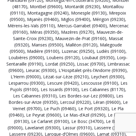
Plantaurel (09120)
,
Montégut-en-Couserans (09200)
,
Montbel
(48170)
,
Montbel (09600)
,
Montardit (09230)
,
Montaillou
(09110)
,
Montagagne (09240)
,
Monesple (09130)
,
Mirepoix
(09500)
,
Mijanès (09460)
,
Miglos (09400)
,
Mérigon (09230)
,
Mérens-les-Vals (09110)
,
Mercus-Garrabet (09400)
,
Mercenac
(09160)
,
Méras (09350)
,
Mazères (09270)
,
Mauvezin-de-
Sainte-Croix (09230)
,
Mauvezin-de-Prat (09160)
,
Massat
(09320)
,
Manses (09500)
,
Malléon (09120)
,
Malegoude
(09500)
,
Madière (09100)
,
Luzenac (09250)
,
Ludiès (09100)
,
Loubières (09000)
,
Loubens (09120)
,
Loubaut (09350)
,
Lorp-
Sentaraille (09190)
,
Lordat (09250)
,
Lissac (09700)
,
Limbrassac
(09600)
,
Lieurac (09300)
,
L’Hospitalet-près-l’Andorre (09390)
,
L’Herm (09000)
,
Lézat-sur-Lèze (09210)
,
Leychert (09300)
,
Lesparrou (09300)
,
Lescure (09420)
,
Lescousse (09100)
,
Les
Pujols (09100)
,
Les Issards (09100)
,
Les Cabannes (81170)
,
Les Cabannes (09310)
,
Les Bordes-sur-Lez (09800)
,
Les
Bordes-sur-Arize (09350)
,
Lercoul (09220)
,
Léran (09600)
,
Le
Vernet (09700)
,
Le Puch (09460)
,
Le Port (09320)
,
Le Pla
(09460)
,
Le Peyrat (09600)
,
Le Mas-d’Azil (09290)
,
Le Fossat
(09130)
,
Le Carlaret (09100)
,
Le Bosc (34700)
,
Le Bosc
(09000)
,
Lavelanet (09300)
,
Lassur (09310)
,
Lasserre (31530)
,
Lasserre (09230)
,
Laroque-d’Olmes (09600)
,
Larnat (09310)
,