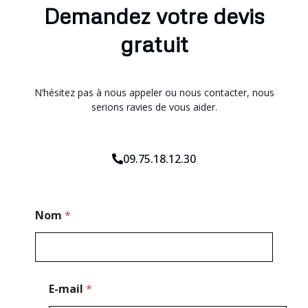
Demandez votre devis
gratuit
N’hésitez pas à nous appeler ou nous contacter, nous
serions ravies de vous aider.
09.75.18.12.30
E
Nom
*
-
m
a
i
l
P
E-mail
*
o