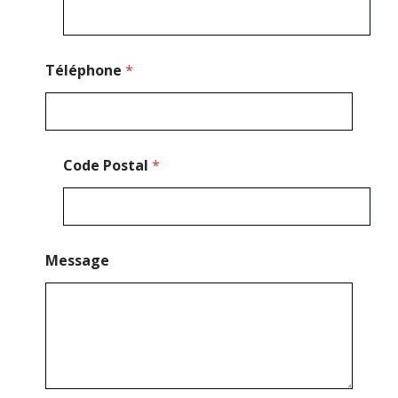
s
t
a
l
*
Téléphone
*
Code Postal
*
Message