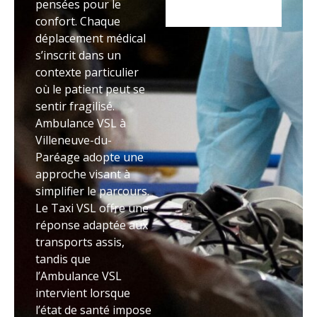
pensées pour le
confort. Chaque
déplacement médical
s’inscrit dans un
contexte particulier
où le patient peut se
sentir fragilisé.
Ambulance VSL à
Villeneuve-du-
Paréage adopte une
approche visant à
simplifier le parcours.
Le Taxi VSL offre une
réponse adaptée aux
transports assis,
tandis que
l’Ambulance VSL
intervient lorsque
l’état de santé impose