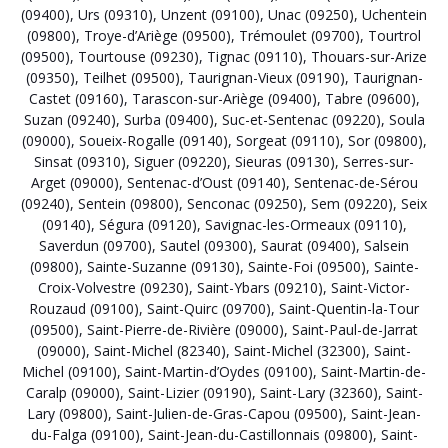
(09400)
,
Urs (09310)
,
Unzent (09100)
,
Unac (09250)
,
Uchentein
(09800)
,
Troye-d’Ariège (09500)
,
Trémoulet (09700)
,
Tourtrol
(09500)
,
Tourtouse (09230)
,
Tignac (09110)
,
Thouars-sur-Arize
(09350)
,
Teilhet (09500)
,
Taurignan-Vieux (09190)
,
Taurignan-
Castet (09160)
,
Tarascon-sur-Ariège (09400)
,
Tabre (09600)
,
Suzan (09240)
,
Surba (09400)
,
Suc-et-Sentenac (09220)
,
Soula
(09000)
,
Soueix-Rogalle (09140)
,
Sorgeat (09110)
,
Sor (09800)
,
Sinsat (09310)
,
Siguer (09220)
,
Sieuras (09130)
,
Serres-sur-
Arget (09000)
,
Sentenac-d’Oust (09140)
,
Sentenac-de-Sérou
(09240)
,
Sentein (09800)
,
Senconac (09250)
,
Sem (09220)
,
Seix
(09140)
,
Ségura (09120)
,
Savignac-les-Ormeaux (09110)
,
Saverdun (09700)
,
Sautel (09300)
,
Saurat (09400)
,
Salsein
(09800)
,
Sainte-Suzanne (09130)
,
Sainte-Foi (09500)
,
Sainte-
Croix-Volvestre (09230)
,
Saint-Ybars (09210)
,
Saint-Victor-
Rouzaud (09100)
,
Saint-Quirc (09700)
,
Saint-Quentin-la-Tour
(09500)
,
Saint-Pierre-de-Rivière (09000)
,
Saint-Paul-de-Jarrat
(09000)
,
Saint-Michel (82340)
,
Saint-Michel (32300)
,
Saint-
Michel (09100)
,
Saint-Martin-d’Oydes (09100)
,
Saint-Martin-de-
Caralp (09000)
,
Saint-Lizier (09190)
,
Saint-Lary (32360)
,
Saint-
Lary (09800)
,
Saint-Julien-de-Gras-Capou (09500)
,
Saint-Jean-
du-Falga (09100)
,
Saint-Jean-du-Castillonnais (09800)
,
Saint-