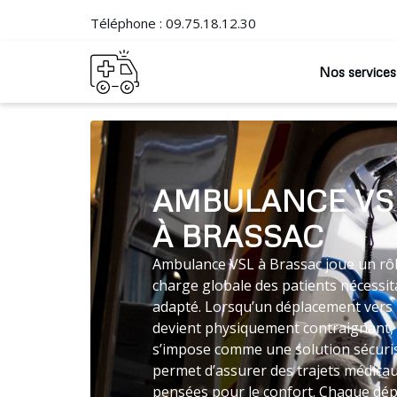
Téléphone :
09.75.18.12.30
Nos services
AMBULANCE VS
À BRASSAC
Ambulance VSL à Brassac joue un rôle
charge globale des patients nécessit
adapté. Lorsqu’un déplacement vers 
devient physiquement contraignant, 
s’impose comme une solution sécuri
permet d’assurer des trajets médica
pensées pour le confort. Chaque dépl