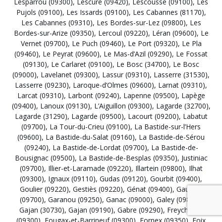
Lesparrou (09300)
,
Lescure (09420)
,
Lescousse (09100)
,
Les
Pujols (09100)
,
Les Issards (09100)
,
Les Cabannes (81170)
,
Les Cabannes (09310)
,
Les Bordes-sur-Lez (09800)
,
Les
Bordes-sur-Arize (09350)
,
Lercoul (09220)
,
Léran (09600)
,
Le
Vernet (09700)
,
Le Puch (09460)
,
Le Port (09320)
,
Le Pla
(09460)
,
Le Peyrat (09600)
,
Le Mas-d’Azil (09290)
,
Le Fossat
(09130)
,
Le Carlaret (09100)
,
Le Bosc (34700)
,
Le Bosc
(09000)
,
Lavelanet (09300)
,
Lassur (09310)
,
Lasserre (31530)
,
Lasserre (09230)
,
Laroque-d’Olmes (09600)
,
Larnat (09310)
,
Larcat (09310)
,
Larbont (09240)
,
Lapenne (09500)
,
Lapège
(09400)
,
Lanoux (09130)
,
L’Aiguillon (09300)
,
Lagarde (32700)
,
Lagarde (31290)
,
Lagarde (09500)
,
Lacourt (09200)
,
Labatut
(09700)
,
La Tour-du-Crieu (09100)
,
La Bastide-sur-l’Hers
(09600)
,
La Bastide-du-Salat (09160)
,
La Bastide-de-Sérou
(09240)
,
La Bastide-de-Lordat (09700)
,
La Bastide-de-
Bousignac (09500)
,
La Bastide-de-Besplas (09350)
,
Justiniac
(09700)
,
Illier-et-Laramade (09220)
,
Illartein (09800)
,
Ilhat
(09300)
,
Ignaux (09110)
,
Gudas (09120)
,
Gourbit (09400)
,
Goulier (09220)
,
Gestiès (09220)
,
Génat (09400)
,
Gaudiès
(09700)
,
Garanou (09250)
,
Ganac (09000)
,
Galey (09800)
,
Gajan (30730)
,
Gajan (09190)
,
Gabre (09290)
,
Freychenet
(09300)
,
Fougax-et-Barrineuf (09300)
,
Fornex (09350)
,
Foix