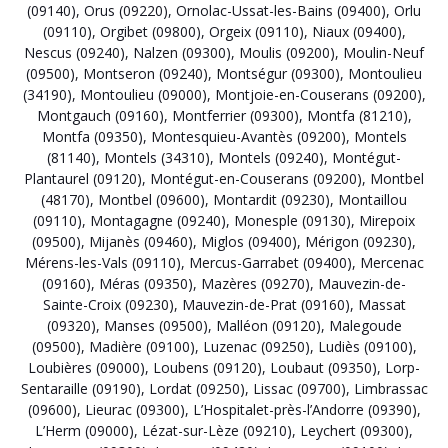
(09140)
,
Orus (09220)
,
Ornolac-Ussat-les-Bains (09400)
,
Orlu
(09110)
,
Orgibet (09800)
,
Orgeix (09110)
,
Niaux (09400)
,
Nescus (09240)
,
Nalzen (09300)
,
Moulis (09200)
,
Moulin-Neuf
(09500)
,
Montseron (09240)
,
Montségur (09300)
,
Montoulieu
(34190)
,
Montoulieu (09000)
,
Montjoie-en-Couserans (09200)
,
Montgauch (09160)
,
Montferrier (09300)
,
Montfa (81210)
,
Montfa (09350)
,
Montesquieu-Avantès (09200)
,
Montels
(81140)
,
Montels (34310)
,
Montels (09240)
,
Montégut-
Plantaurel (09120)
,
Montégut-en-Couserans (09200)
,
Montbel
(48170)
,
Montbel (09600)
,
Montardit (09230)
,
Montaillou
(09110)
,
Montagagne (09240)
,
Monesple (09130)
,
Mirepoix
(09500)
,
Mijanès (09460)
,
Miglos (09400)
,
Mérigon (09230)
,
Mérens-les-Vals (09110)
,
Mercus-Garrabet (09400)
,
Mercenac
(09160)
,
Méras (09350)
,
Mazères (09270)
,
Mauvezin-de-
Sainte-Croix (09230)
,
Mauvezin-de-Prat (09160)
,
Massat
(09320)
,
Manses (09500)
,
Malléon (09120)
,
Malegoude
(09500)
,
Madière (09100)
,
Luzenac (09250)
,
Ludiès (09100)
,
Loubières (09000)
,
Loubens (09120)
,
Loubaut (09350)
,
Lorp-
Sentaraille (09190)
,
Lordat (09250)
,
Lissac (09700)
,
Limbrassac
(09600)
,
Lieurac (09300)
,
L’Hospitalet-près-l’Andorre (09390)
,
L’Herm (09000)
,
Lézat-sur-Lèze (09210)
,
Leychert (09300)
,