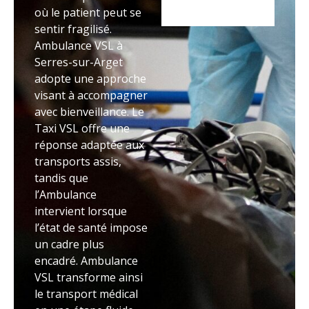
où le patient peut se
sentir fragilisé.
Ambulance VSL à
Serres-sur-Arget
adopte une approche
visant à accompagner
avec bienveillance. Le
Taxi VSL offre une
réponse adaptée aux
transports assis,
tandis que
l’Ambulance
intervient lorsque
l’état de santé impose
un cadre plus
encadré. Ambulance
VSL transforme ainsi
le transport médical