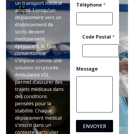
un transport médical
e
Téléphone
*
adapté. Lorsqu’un
P
o
déplacement vers un
s
établissement de
t
soins devient
a
Code Postal
*
l
mentalement
éprouvant, le Taxi
conventionné
s’impose comme une
solution structurée.
Message
Ambulance VSL
permet d’assurer des
trajets médicaux dans
des conditions
pensées pour la
stabilité. Chaque
déplacement médical
s’inscrit dans un
ENVOYER
contexte particulier