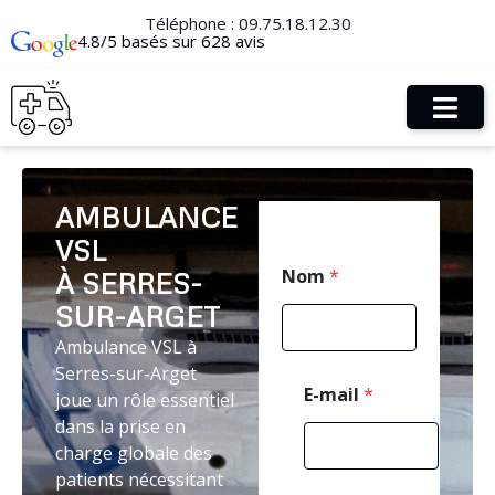
Téléphone :
09.75.18.12.30
4.8/5 basés sur 628 avis
AMBULANCE
VSL
T
Nom
*
À SERRES-
é
l
SUR-ARGET
é
p
Ambulance VSL à
h
Serres-sur-Arget
o
E-mail
*
joue un rôle essentiel
n
dans la prise en
e
C
charge globale des
o
patients nécessitant
d