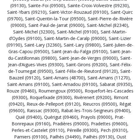
(09130)
,
Sainte-Foi (09500)
,
Sainte-Croix-Volvestre (09230)
,
Saint-Ybars (09210)
,
Saint-Victor-Rouzaud (09100)
,
Saint-Quirc
(09700)
,
Saint-Quentin-la-Tour (09500)
,
Saint-Pierre-de-Rivière
(09000)
,
Saint-Paul-de-Jarrat (09000)
,
Saint-Michel (82340)
,
Saint-Michel (32300)
,
Saint-Michel (09100)
,
Saint-Martin-
d’Oydes (09100)
,
Saint-Martin-de-Caralp (09000)
,
Saint-Lizier
(09190)
,
Saint-Lary (32360)
,
Saint-Lary (09800)
,
Saint-Julien-de-
Gras-Capou (09500)
,
Saint-Jean-du-Falga (09100)
,
Saint-Jean-
du-Castillonnais (09800)
,
Saint-Jean-de-Verges (09000)
,
Saint-
Jean-d’Aigues-Vives (09300)
,
Saint-Girons (09200)
,
Saint-Félix-
de-Tournegat (09500)
,
Saint-Félix-de-Rieutord (09120)
,
Saint-
Bauzeil (09120)
,
Saint-Amans (48700)
,
Saint-Amans (11270)
,
Saint-Amans (09100)
,
Saint-Amadou (09100)
,
Sabarat (09350)
,
Rouze (09460)
,
Roumengoux (09500)
,
Roquefort-les-Cascades
(09300)
,
Roquefixade (09300)
,
Rivèrenert (09200)
,
Rimont
(09420)
,
Rieux-de-Pelleport (09120)
,
Rieucros (09500)
,
Régat
(09600)
,
Raissac (09300)
,
Rabat-les-Trois-Seigneurs (09400)
,
Quié (09400)
,
Quérigut (09460)
,
Prayols (09000)
,
Prat-
Bonrepaux (09160)
,
Pradières (09000)
,
Pradettes (09600)
,
Perles-et-Castelet (09110)
,
Péreille (09300)
,
Pech (09310)
,
Pamiers (09100)
,
Pailhès (34490)
,
Pailhès (09130)
,
Oust