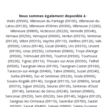
Nous sommes également disponible à
:
Viviès (09500)
,
Villeneuve-du-Paréage (09100)
,
Villeneuve-du-
Latou (09130)
,
Villeneuve-d’Olmes (09300)
,
Villeneuve (12260)
,
Villeneuve (09800)
,
Vicdessos (09220)
,
Verniolle (09340)
,
Vernaux (09250)
,
Vernajoul (09000)
,
Verdun (09310)
,
Ventenac
(09120)
,
Vèbre (09310)
,
Vaychis (09110)
,
Varilhes (09120)
,
Vals
(09500)
,
Ustou (09140)
,
Ussat (09400)
,
Urs (09310)
,
Unzent
(09100)
,
Unac (09250)
,
Uchentein (09800)
,
Troye-d’Ariège
(09500)
,
Trémoulet (09700)
,
Tourtrol (09500)
,
Tourtouse
(09230)
,
Tignac (09110)
,
Thouars-sur-Arize (09350)
,
Teilhet
(09500)
,
Taurignan-Vieux (09190)
,
Taurignan-Castet (09160)
,
Tarascon-sur-Ariège (09400)
,
Tabre (09600)
,
Suzan (09240)
,
Surba (09400)
,
Suc-et-Sentenac (09220)
,
Soula (09000)
,
Soueix-Rogalle (09140)
,
Sorgeat (09110)
,
Sor (09800)
,
Sinsat
(09310)
,
Siguer (09220)
,
Sieuras (09130)
,
Sentenac-d’Oust
(09140)
,
Sentenac-de-Sérou (09240)
,
Sentein (09800)
,
Senconac (09250)
,
Sem (09220)
,
Seix (09140)
,
Ségura (09120)
,
Savignac-les-Ormeaux (09110)
,
Saverdun (09700)
,
Sautel
(09300)
,
Saurat (09400)
,
Salsein (09800)
,
Sainte-Suzanne