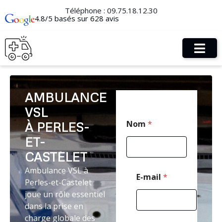
Téléphone :
09.75.18.12.30
4.8/5 basés sur 628 avis
AMBULANCE
VSL
*
Nom
*
À PERLES-
N
o
ET-
m
*
CASTELET
Ambulance VSL à
E-mail
*
Perles-et-Castelet
joue un rôle essentiel
dans la prise en
charge globale des