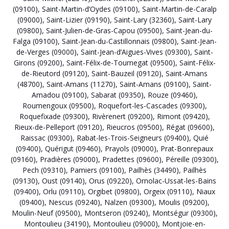
(09100)
,
Saint-Martin-d’Oydes (09100)
,
Saint-Martin-de-Caralp
(09000)
,
Saint-Lizier (09190)
,
Saint-Lary (32360)
,
Saint-Lary
(09800)
,
Saint-Julien-de-Gras-Capou (09500)
,
Saint-Jean-du-
Falga (09100)
,
Saint-Jean-du-Castillonnais (09800)
,
Saint-Jean-
de-Verges (09000)
,
Saint-Jean-d’Aigues-Vives (09300)
,
Saint-
Girons (09200)
,
Saint-Félix-de-Tournegat (09500)
,
Saint-Félix-
de-Rieutord (09120)
,
Saint-Bauzeil (09120)
,
Saint-Amans
(48700)
,
Saint-Amans (11270)
,
Saint-Amans (09100)
,
Saint-
Amadou (09100)
,
Sabarat (09350)
,
Rouze (09460)
,
Roumengoux (09500)
,
Roquefort-les-Cascades (09300)
,
Roquefixade (09300)
,
Rivèrenert (09200)
,
Rimont (09420)
,
Rieux-de-Pelleport (09120)
,
Rieucros (09500)
,
Régat (09600)
,
Raissac (09300)
,
Rabat-les-Trois-Seigneurs (09400)
,
Quié
(09400)
,
Quérigut (09460)
,
Prayols (09000)
,
Prat-Bonrepaux
(09160)
,
Pradières (09000)
,
Pradettes (09600)
,
Péreille (09300)
,
Pech (09310)
,
Pamiers (09100)
,
Pailhès (34490)
,
Pailhès
(09130)
,
Oust (09140)
,
Orus (09220)
,
Ornolac-Ussat-les-Bains
(09400)
,
Orlu (09110)
,
Orgibet (09800)
,
Orgeix (09110)
,
Niaux
(09400)
,
Nescus (09240)
,
Nalzen (09300)
,
Moulis (09200)
,
Moulin-Neuf (09500)
,
Montseron (09240)
,
Montségur (09300)
,
Montoulieu (34190)
,
Montoulieu (09000)
,
Montjoie-en-