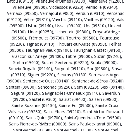
Latou (09130)
,
Villeneuve-d’Olmes (09300)
,
Villeneuve (12260)
,
Villeneuve (09800)
,
Vicdessos (09220)
,
Verniolle (09340)
,
Vernaux (09250)
,
Vernajoul (09000)
,
Verdun (09310)
,
Ventenac
(09120)
,
Vèbre (09310)
,
Vaychis (09110)
,
Varilhes (09120)
,
Vals
(09500)
,
Ustou (09140)
,
Ussat (09400)
,
Urs (09310)
,
Unzent
(09100)
,
Unac (09250)
,
Uchentein (09800)
,
Troye-d’Ariège
(09500)
,
Trémoulet (09700)
,
Tourtrol (09500)
,
Tourtouse
(09230)
,
Tignac (09110)
,
Thouars-sur-Arize (09350)
,
Teilhet
(09500)
,
Taurignan-Vieux (09190)
,
Taurignan-Castet (09160)
,
Tarascon-sur-Ariège (09400)
,
Tabre (09600)
,
Suzan (09240)
,
Surba (09400)
,
Suc-et-Sentenac (09220)
,
Soula (09000)
,
Soueix-Rogalle (09140)
,
Sorgeat (09110)
,
Sor (09800)
,
Sinsat
(09310)
,
Siguer (09220)
,
Sieuras (09130)
,
Serres-sur-Arget
(09000)
,
Sentenac-d’Oust (09140)
,
Sentenac-de-Sérou (09240)
,
Sentein (09800)
,
Senconac (09250)
,
Sem (09220)
,
Seix (09140)
,
Ségura (09120)
,
Savignac-les-Ormeaux (09110)
,
Saverdun
(09700)
,
Sautel (09300)
,
Saurat (09400)
,
Salsein (09800)
,
Sainte-Suzanne (09130)
,
Sainte-Foi (09500)
,
Sainte-Croix-
Volvestre (09230)
,
Saint-Ybars (09210)
,
Saint-Victor-Rouzaud
(09100)
,
Saint-Quirc (09700)
,
Saint-Quentin-la-Tour (09500)
,
Saint-Pierre-de-Rivière (09000)
,
Saint-Paul-de-Jarrat (09000)
,
Saint-Michel (82340)
,
Saint-Michel (32300)
,
Saint-Michel