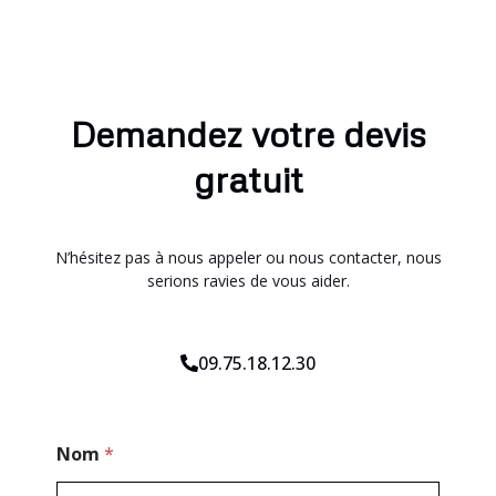
Demandez votre devis
gratuit
N’hésitez pas à nous appeler ou nous contacter, nous
serions ravies de vous aider.
09.75.18.12.30
P
Nom
*
o
s