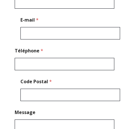
t
a
l
P
E-mail
*
o
s
t
a
l
*
Téléphone
*
Code Postal
*
Message