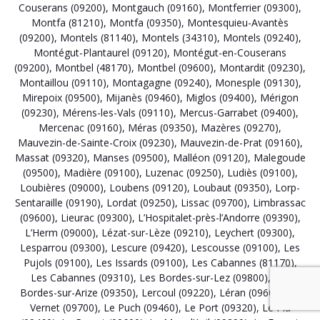
Couserans (09200)
,
Montgauch (09160)
,
Montferrier (09300)
,
Montfa (81210)
,
Montfa (09350)
,
Montesquieu-Avantès
(09200)
,
Montels (81140)
,
Montels (34310)
,
Montels (09240)
,
Montégut-Plantaurel (09120)
,
Montégut-en-Couserans
(09200)
,
Montbel (48170)
,
Montbel (09600)
,
Montardit (09230)
,
Montaillou (09110)
,
Montagagne (09240)
,
Monesple (09130)
,
Mirepoix (09500)
,
Mijanès (09460)
,
Miglos (09400)
,
Mérigon
(09230)
,
Mérens-les-Vals (09110)
,
Mercus-Garrabet (09400)
,
Mercenac (09160)
,
Méras (09350)
,
Mazères (09270)
,
Mauvezin-de-Sainte-Croix (09230)
,
Mauvezin-de-Prat (09160)
,
Massat (09320)
,
Manses (09500)
,
Malléon (09120)
,
Malegoude
(09500)
,
Madière (09100)
,
Luzenac (09250)
,
Ludiès (09100)
,
Loubières (09000)
,
Loubens (09120)
,
Loubaut (09350)
,
Lorp-
Sentaraille (09190)
,
Lordat (09250)
,
Lissac (09700)
,
Limbrassac
(09600)
,
Lieurac (09300)
,
L’Hospitalet-près-l’Andorre (09390)
,
L’Herm (09000)
,
Lézat-sur-Lèze (09210)
,
Leychert (09300)
,
Lesparrou (09300)
,
Lescure (09420)
,
Lescousse (09100)
,
Les
Pujols (09100)
,
Les Issards (09100)
,
Les Cabannes (81170)
,
Les Cabannes (09310)
,
Les Bordes-sur-Lez (09800)
,
Les
Bordes-sur-Arize (09350)
,
Lercoul (09220)
,
Léran (09600)
,
Le
Vernet (09700)
,
Le Puch (09460)
,
Le Port (09320)
,
Le Pla