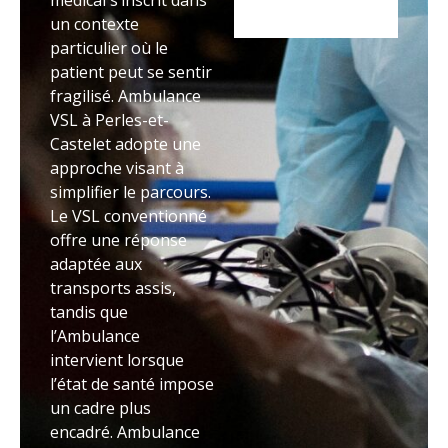
médical s’inscrit dans
un contexte
particulier où le
patient peut se sentir
fragilisé. Ambulance
VSL à Perles-et-
Castelet adopte une
approche visant à
simplifier le parcours.
Le VSL conventionné
offre une réponse
adaptée aux
transports assis,
tandis que
l’Ambulance
intervient lorsque
l’état de santé impose
un cadre plus
encadré. Ambulance