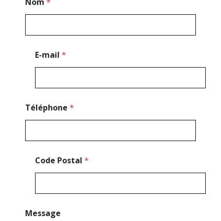
Nom
*
-
m
a
i
l
*
E-mail
*
N
o
m
Téléphone
*
Code Postal
*
Message