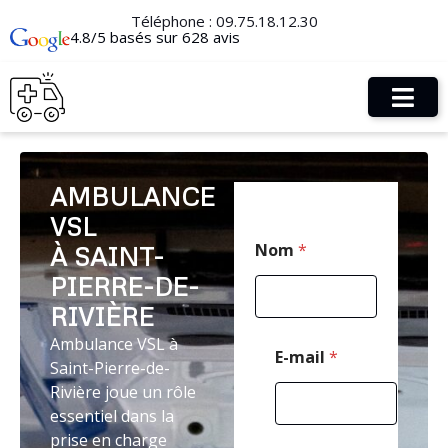
Téléphone :
09.75.18.12.30
4.8/5 basés sur 628 avis
AMBULANCE
VSL
P
Nom
*
À SAINT-
o
s
PIERRE-DE-
t
a
RIVIÈRE
l
Ambulance VSL à
N
E-mail
*
Saint-Pierre-de-
o
m
Rivière joue un rôle
N
essentiel dans la
o
prise en charge
m