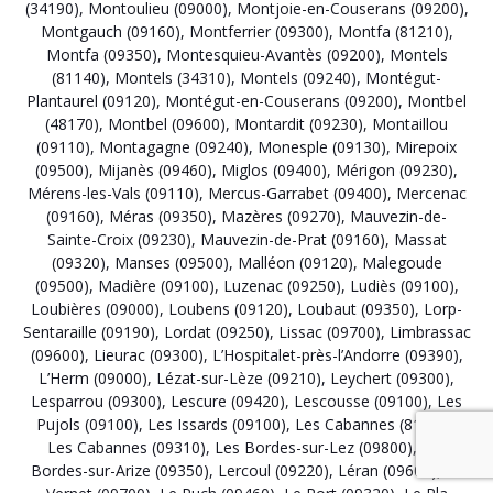
(34190)
,
Montoulieu (09000)
,
Montjoie-en-Couserans (09200)
,
Montgauch (09160)
,
Montferrier (09300)
,
Montfa (81210)
,
Montfa (09350)
,
Montesquieu-Avantès (09200)
,
Montels
(81140)
,
Montels (34310)
,
Montels (09240)
,
Montégut-
Plantaurel (09120)
,
Montégut-en-Couserans (09200)
,
Montbel
(48170)
,
Montbel (09600)
,
Montardit (09230)
,
Montaillou
(09110)
,
Montagagne (09240)
,
Monesple (09130)
,
Mirepoix
(09500)
,
Mijanès (09460)
,
Miglos (09400)
,
Mérigon (09230)
,
Mérens-les-Vals (09110)
,
Mercus-Garrabet (09400)
,
Mercenac
(09160)
,
Méras (09350)
,
Mazères (09270)
,
Mauvezin-de-
Sainte-Croix (09230)
,
Mauvezin-de-Prat (09160)
,
Massat
(09320)
,
Manses (09500)
,
Malléon (09120)
,
Malegoude
(09500)
,
Madière (09100)
,
Luzenac (09250)
,
Ludiès (09100)
,
Loubières (09000)
,
Loubens (09120)
,
Loubaut (09350)
,
Lorp-
Sentaraille (09190)
,
Lordat (09250)
,
Lissac (09700)
,
Limbrassac
(09600)
,
Lieurac (09300)
,
L’Hospitalet-près-l’Andorre (09390)
,
L’Herm (09000)
,
Lézat-sur-Lèze (09210)
,
Leychert (09300)
,
Lesparrou (09300)
,
Lescure (09420)
,
Lescousse (09100)
,
Les
Pujols (09100)
,
Les Issards (09100)
,
Les Cabannes (81170)
,
Les Cabannes (09310)
,
Les Bordes-sur-Lez (09800)
,
Les
Bordes-sur-Arize (09350)
,
Lercoul (09220)
,
Léran (09600)
,
Le