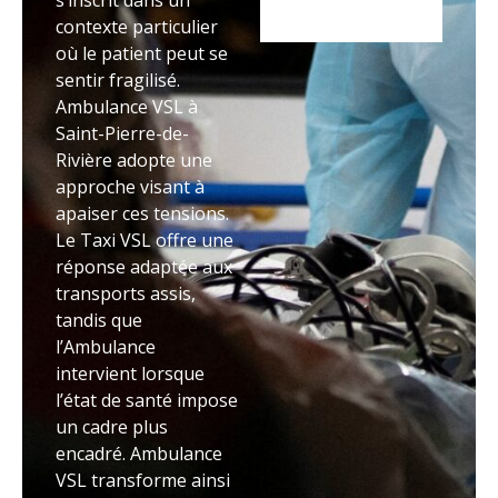
s’inscrit dans un
contexte particulier
où le patient peut se
sentir fragilisé.
Ambulance VSL à
Saint-Pierre-de-
Rivière adopte une
approche visant à
apaiser ces tensions.
Le Taxi VSL offre une
réponse adaptée aux
transports assis,
tandis que
l’Ambulance
intervient lorsque
l’état de santé impose
un cadre plus
encadré. Ambulance
VSL transforme ainsi