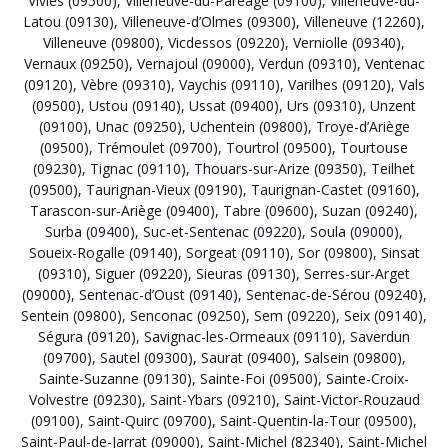
Viviès (09500)
,
Villeneuve-du-Paréage (09100)
,
Villeneuve-du-
Latou (09130)
,
Villeneuve-d’Olmes (09300)
,
Villeneuve (12260)
,
Villeneuve (09800)
,
Vicdessos (09220)
,
Verniolle (09340)
,
Vernaux (09250)
,
Vernajoul (09000)
,
Verdun (09310)
,
Ventenac
(09120)
,
Vèbre (09310)
,
Vaychis (09110)
,
Varilhes (09120)
,
Vals
(09500)
,
Ustou (09140)
,
Ussat (09400)
,
Urs (09310)
,
Unzent
(09100)
,
Unac (09250)
,
Uchentein (09800)
,
Troye-d’Ariège
(09500)
,
Trémoulet (09700)
,
Tourtrol (09500)
,
Tourtouse
(09230)
,
Tignac (09110)
,
Thouars-sur-Arize (09350)
,
Teilhet
(09500)
,
Taurignan-Vieux (09190)
,
Taurignan-Castet (09160)
,
Tarascon-sur-Ariège (09400)
,
Tabre (09600)
,
Suzan (09240)
,
Surba (09400)
,
Suc-et-Sentenac (09220)
,
Soula (09000)
,
Soueix-Rogalle (09140)
,
Sorgeat (09110)
,
Sor (09800)
,
Sinsat
(09310)
,
Siguer (09220)
,
Sieuras (09130)
,
Serres-sur-Arget
(09000)
,
Sentenac-d’Oust (09140)
,
Sentenac-de-Sérou (09240)
,
Sentein (09800)
,
Senconac (09250)
,
Sem (09220)
,
Seix (09140)
,
Ségura (09120)
,
Savignac-les-Ormeaux (09110)
,
Saverdun
(09700)
,
Sautel (09300)
,
Saurat (09400)
,
Salsein (09800)
,
Sainte-Suzanne (09130)
,
Sainte-Foi (09500)
,
Sainte-Croix-
Volvestre (09230)
,
Saint-Ybars (09210)
,
Saint-Victor-Rouzaud
(09100)
,
Saint-Quirc (09700)
,
Saint-Quentin-la-Tour (09500)
,
Saint-Paul-de-Jarrat (09000)
,
Saint-Michel (82340)
,
Saint-Michel