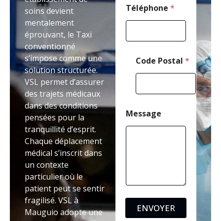
m
Téléphone
*
soins devient
a
mentalement
i
éprouvant, le Taxi
l
conventionné
s’impose comme une
Code Postal
*
solution structurée.
VSL permet d’assurer
des trajets médicaux
dans des conditions
Message
pensées pour la
tranquillité d’esprit.
Chaque déplacement
médical s’inscrit dans
un contexte
particulier où le
patient peut se sentir
fragilisé. VSL à
ENVOYER
Mauguio adopte une