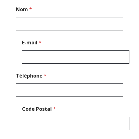
C
Nom
*
o
d
e
*
*
E-mail
*
Téléphone
*
Code Postal
*