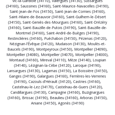
Vic-la-Gardiole (34110)
,
Valergues (34130)
,
Sussargues
(34160)
,
Saussines (34160)
,
Saint-Maurice-Navacelles (34190)
,
Saint-Jean-de-Fos (34150)
,
Saint-Jean-de-Cornies (34160)
,
Saint-Hilaire-de-Beauvoir (34160)
,
Saint-Guilhem-le-Désert
(34150)
,
Saint-Geniès-des-Mourgues (34160)
,
Saint-Drézéry
(34160)
,
Saint-Bauzille-de-Putois (34190)
,
Saint-Bauzille-de-
Montmel (34160)
,
Saint-André-de-Buèges (34190)
,
Restinclières (34160)
,
Puéchabon (34150)
,
Pézenas (34120)
,
Nézignan-l’Évêque (34120)
,
Mudaison (34130)
,
Moulès-et-
Baucels (34190)
,
Montpeyroux (34150)
,
Montpellier (34090)
,
Montpellier (34080)
,
Montpellier (34070)
,
Montpellier (34000)
,
Montaud (34160)
,
Mireval (34110)
,
Mèze (34140)
,
Loupian
(34140)
,
Lézignan-la-Cèbe (34120)
,
Laroque (34190)
,
Lansargues (34130)
,
Lagamas (34150)
,
La Boissière (34150)
,
Ganges (34190)
,
Galargues (34160)
,
Ferrières-les-Verreries
(34190)
,
Cazouls-d’Hérault (34120)
,
Castries (34160)
,
Castelnau-le-Lez (34170)
,
Castelnau-de-Guers (34120)
,
Candillargues (34130)
,
Campagne (34160)
,
Buzignargues
(34160)
,
Brissac (34190)
,
Beaulieu (34160)
,
Arboras (34150)
,
Aniane (34150)
,
Agonès (34190)