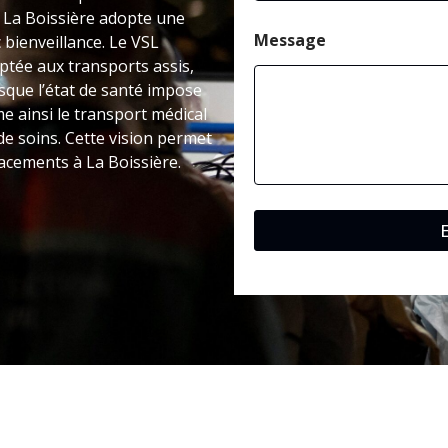
a
 à La Boissière adopte une
i
l
Message
bienveillance. Le VSL
C
tée aux transports assis,
o
rsque l’état de santé impose
d
e ainsi le transport médical
e
e soins. Cette vision permet
lacements à La Boissière.