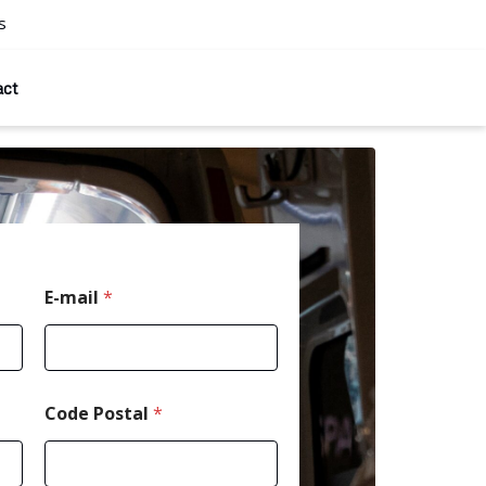
s
act
E-mail
*
Code Postal
*