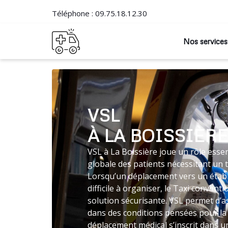
Téléphone :
09.75.18.12.30
Nos services
VSL
À LA BOISSIÈRE
VSL à La Boissière joue un rôle essen
globale des patients nécessitant un 
Lorsqu’un déplacement vers un établ
difficile à organiser, le Taxi conve
solution sécurisante. VSL permet d’a
dans des conditions pensées pour la t
déplacement médical s’inscrit dans un