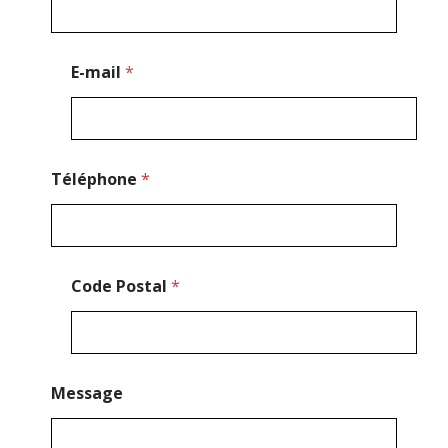
é
l
é
p
E-mail
*
h
o
n
e
Téléphone
*
Code Postal
*
Message