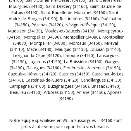
(34160)
,
Saint-Guilhem-le-Désert (34150)
,
Saint-Geniès-des-
Mourgues (34160)
,
Saint-Drézéry (34160)
,
Saint-Bauzille-de-
Putois (34190)
,
Saint-Bauzille-de-Montmel (34160)
,
Saint-
André-de-Buèges (34190)
,
Restinclières (34160)
,
Puéchabon
(34150)
,
Pézenas (34120)
,
Nézignan-l’Évêque (34120)
,
Mudaison (34130)
,
Moulès-et-Baucels (34190)
,
Montpeyroux
(34150)
,
Montpellier (34090)
,
Montpellier (34080)
,
Montpellier
(34070)
,
Montpellier (34000)
,
Montaud (34160)
,
Mireval
(34110)
,
Mèze (34140)
,
Mauguio (34130)
,
Loupian (34140)
,
Lézignan-la-Cèbe (34120)
,
Laroque (34190)
,
Lansargues
(34130)
,
Lagamas (34150)
,
La Boissière (34150)
,
Ganges
(34190)
,
Galargues (34160)
,
Ferrières-les-Verreries (34190)
,
Cazouls-d’Hérault (34120)
,
Castries (34160)
,
Castelnau-le-Lez
(34170)
,
Castelnau-de-Guers (34120)
,
Candillargues (34130)
,
Campagne (34160)
,
Buzignargues (34160)
,
Brissac (34190)
,
Beaulieu (34160)
,
Arboras (34150)
,
Aniane (34150)
,
Agonès
(34190)
Notre équipe spécialisée en VSL à Sussargues – 34160 sont
prêts à intervenir pour répondre à vos besoins.