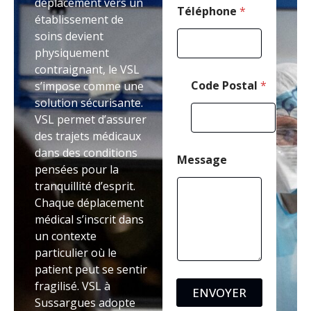
déplacement vers un
Téléphone
*
établissement de
soins devient
physiquement
contraignant, le VSL
Code Postal
*
s’impose comme une
solution sécurisante.
VSL permet d’assurer
des trajets médicaux
dans des conditions
Message
pensées pour la
tranquillité d’esprit.
Chaque déplacement
médical s’inscrit dans
un contexte
particulier où le
patient peut se sentir
fragilisé. VSL à
ENVOYER
Sussargues adopte