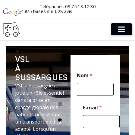
Téléphone :
09.75.18.12.30
4.8/5 basés sur 628 avis
VSL
À
*
Nom
*
SUSSARGUES
N
o
VSL à Sussargues
m
joue un rôle essentiel
C
o
dans la prise en
d
charge globale des
E-mail
*
e
patients nécessitant
un transport médical
adapté. Lorsqu’un