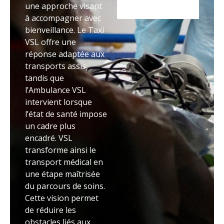
une approche visant
à accompagner avec
bienveillance. Le Taxi
VSL offre une
réponse adaptée aux
transports assis,
tandis que
l’Ambulance VSL
intervient lorsque
l’état de santé impose
un cadre plus
encadré. VSL
transforme ainsi le
transport médical en
une étape maîtrisée
du parcours de soins.
Cette vision permet
de réduire les
obstacles liés aux