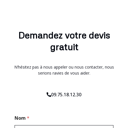
Demandez votre devis
gratuit
N’hésitez pas à nous appeler ou nous contacter, nous
serions ravies de vous aider.
09.75.18.12.30
*
Nom
*
*
T