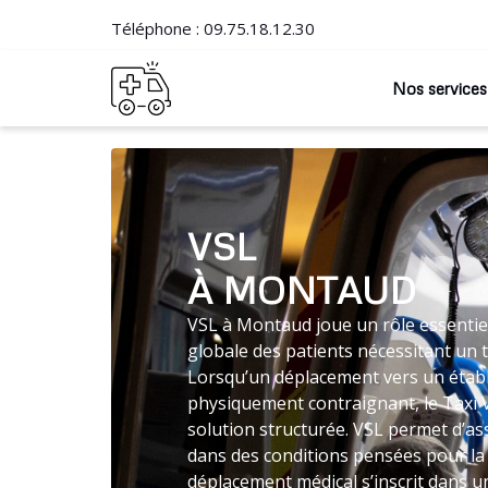
Téléphone :
09.75.18.12.30
Nos services
VSL
À MONTAUD
VSL à Montaud joue un rôle essentiel
globale des patients nécessitant un 
Lorsqu’un déplacement vers un établ
physiquement contraignant, le Taxi
solution structurée. VSL permet d’as
dans des conditions pensées pour la 
déplacement médical s’inscrit dans un