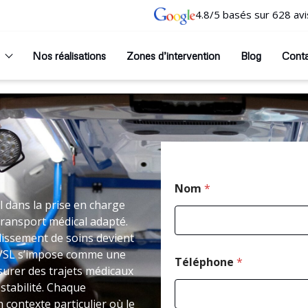
4.8/5 basés sur 628 avi
Nos réalisations
Zones d’intervention
Blog
Cont
Nom
*
 dans la prise en charge
transport médical adapté.
issement de soins devient
 VSL s’impose comme une
Téléphone
*
surer des trajets médicaux
stabilité. Chaque
 contexte particulier où le