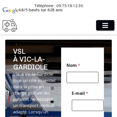
Téléphone :
09.75.18.12.30
4.8/5 basés sur 628 avis
VSL
À VIC-LA-
C
Nom
*
GARDIOLE
o
d
VSL à Vic-la-Gardiole
e
joue un rôle essentiel
M
e
dans la prise en
s
charge globale des
E-mail
*
s
patients nécessitant
a
un transport médical
g
e
adapté. Lorsqu’un
E