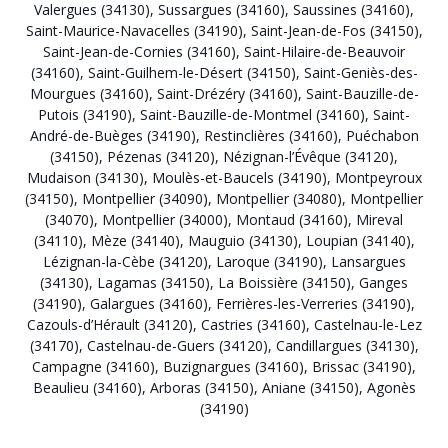
Valergues (34130)
,
Sussargues (34160)
,
Saussines (34160)
,
Saint-Maurice-Navacelles (34190)
,
Saint-Jean-de-Fos (34150)
,
Saint-Jean-de-Cornies (34160)
,
Saint-Hilaire-de-Beauvoir
(34160)
,
Saint-Guilhem-le-Désert (34150)
,
Saint-Geniès-des-
Mourgues (34160)
,
Saint-Drézéry (34160)
,
Saint-Bauzille-de-
Putois (34190)
,
Saint-Bauzille-de-Montmel (34160)
,
Saint-
André-de-Buèges (34190)
,
Restinclières (34160)
,
Puéchabon
(34150)
,
Pézenas (34120)
,
Nézignan-l’Évêque (34120)
,
Mudaison (34130)
,
Moulès-et-Baucels (34190)
,
Montpeyroux
(34150)
,
Montpellier (34090)
,
Montpellier (34080)
,
Montpellier
(34070)
,
Montpellier (34000)
,
Montaud (34160)
,
Mireval
(34110)
,
Mèze (34140)
,
Mauguio (34130)
,
Loupian (34140)
,
Lézignan-la-Cèbe (34120)
,
Laroque (34190)
,
Lansargues
(34130)
,
Lagamas (34150)
,
La Boissière (34150)
,
Ganges
(34190)
,
Galargues (34160)
,
Ferrières-les-Verreries (34190)
,
Cazouls-d’Hérault (34120)
,
Castries (34160)
,
Castelnau-le-Lez
(34170)
,
Castelnau-de-Guers (34120)
,
Candillargues (34130)
,
Campagne (34160)
,
Buzignargues (34160)
,
Brissac (34190)
,
Beaulieu (34160)
,
Arboras (34150)
,
Aniane (34150)
,
Agonès
(34190)