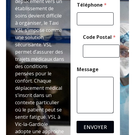
déplacement vers un
-
Téléphone
*
établissement de
m
soins devient difficile
a
i
à organiser, le Taxi
l
VSL s’impose comme
Code Postal
*
une solution
sécurisante. VSL
permet d’assurer des
trajets médicaux dans
des conditions
Message
pensées pour le
confort. Chaque
déplacement médical
s’inscrit dans un
contexte particulier
où le patient peut se
sentir fatigué. VSL à
Vic-la-Gardiole
ENVOYER
adopte une approche