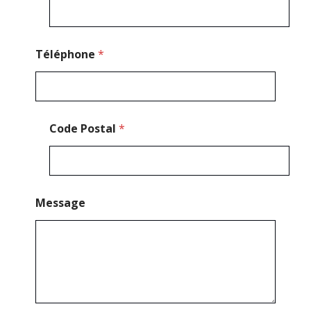
e
M
e
s
s
Téléphone
*
a
g
e
*
Code Postal
*
Message