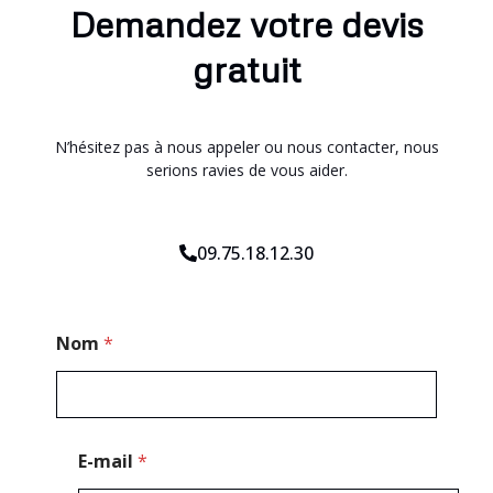
Demandez votre devis
gratuit
N’hésitez pas à nous appeler ou nous contacter, nous
serions ravies de vous aider.
09.75.18.12.30
T
Nom
*
é
l
é
p
h
o
E-mail
*
n