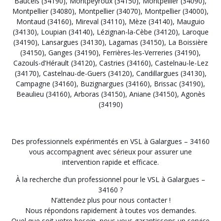
Baucels (34190)
,
Montpeyroux (34150)
,
Montpellier (34090)
,
Montpellier (34080)
,
Montpellier (34070)
,
Montpellier (34000)
,
Montaud (34160)
,
Mireval (34110)
,
Mèze (34140)
,
Mauguio
(34130)
,
Loupian (34140)
,
Lézignan-la-Cèbe (34120)
,
Laroque
(34190)
,
Lansargues (34130)
,
Lagamas (34150)
,
La Boissière
(34150)
,
Ganges (34190)
,
Ferrières-les-Verreries (34190)
,
Cazouls-d’Hérault (34120)
,
Castries (34160)
,
Castelnau-le-Lez
(34170)
,
Castelnau-de-Guers (34120)
,
Candillargues (34130)
,
Campagne (34160)
,
Buzignargues (34160)
,
Brissac (34190)
,
Beaulieu (34160)
,
Arboras (34150)
,
Aniane (34150)
,
Agonès
(34190)
Des professionnels expérimentés en VSL à Galargues – 34160
vous accompagnent avec sérieux pour assurer une
intervention rapide et efficace.
À la recherche d’un professionnel pour le VSL à Galargues –
34160 ?
N’attendez plus pour nous contacter !
Nous répondons rapidement à toutes vos demandes.
Quel que soit votre besoin, nous vous garantissons un service