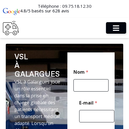
Téléphone :
09.75.18.12.30
4.8/5 basés sur 628 avis
VSL
À
C
Nom
*
GALARGUES
o
d
VSL à Galargues joue
e
un rôle essentiel
C
o
dans la prise en
d
charge globale des
E-mail
*
e
patients nécessitant
N
un transport médical
o
m
adapté. Lorsqu’un