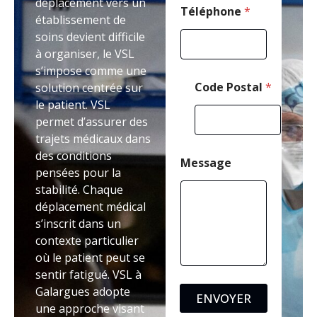
déplacement vers un
Téléphone
*
établissement de
soins devient difficile
à organiser, le VSL
s’impose comme une
Code Postal
*
solution centrée sur
le patient. VSL
permet d’assurer des
trajets médicaux dans
des conditions
Message
pensées pour la
stabilité. Chaque
déplacement médical
s’inscrit dans un
contexte particulier
où le patient peut se
sentir fatigué. VSL à
Galargues adopte
ENVOYER
une approche visant