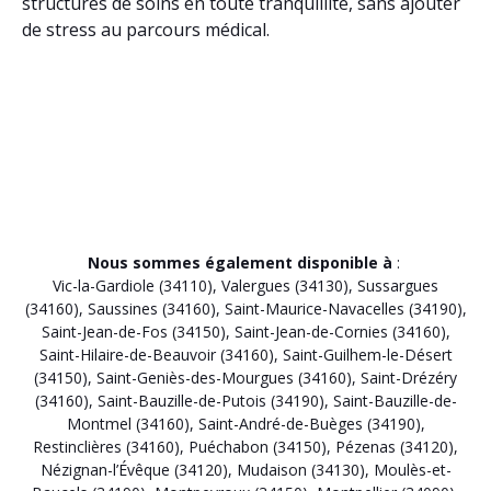
structures de soins en toute tranquillité, sans ajouter
de stress au parcours médical.
Nous sommes également disponible à
:
Vic-la-Gardiole (34110)
,
Valergues (34130)
,
Sussargues
(34160)
,
Saussines (34160)
,
Saint-Maurice-Navacelles (34190)
,
Saint-Jean-de-Fos (34150)
,
Saint-Jean-de-Cornies (34160)
,
Saint-Hilaire-de-Beauvoir (34160)
,
Saint-Guilhem-le-Désert
(34150)
,
Saint-Geniès-des-Mourgues (34160)
,
Saint-Drézéry
(34160)
,
Saint-Bauzille-de-Putois (34190)
,
Saint-Bauzille-de-
Montmel (34160)
,
Saint-André-de-Buèges (34190)
,
Restinclières (34160)
,
Puéchabon (34150)
,
Pézenas (34120)
,
Nézignan-l’Évêque (34120)
,
Mudaison (34130)
,
Moulès-et-