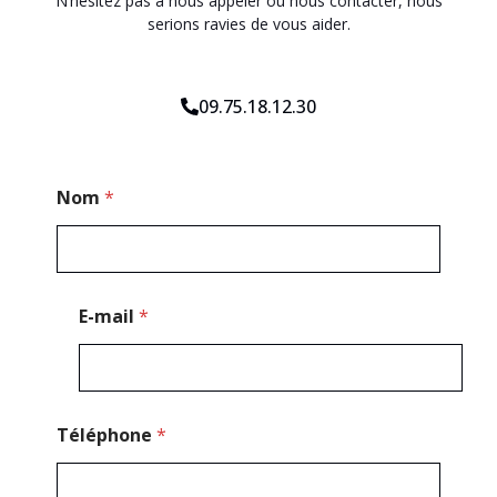
N’hésitez pas à nous appeler ou nous contacter, nous
serions ravies de vous aider.
09.75.18.12.30
N
Nom
*
o
m
M
e
s
s
E-mail
*
a
g
e
*
Téléphone
*