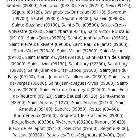
Sentein (09800)
,
Senconac (09250)
,
Sem (09220)
,
Seix (09140)
,
Ségura (09120)
,
Savignac-les-Ormeaux (09110)
,
Saverdun
(09700)
,
Sautel (09300)
,
Saurat (09400)
,
Salsein (09800)
,
Sainte-Suzanne (09130)
,
Sainte-Foi (09500)
,
Sainte-Croix-
Volvestre (09230)
,
Saint-Ybars (09210)
,
Saint-Victor-Rouzaud
(09100)
,
Saint-Quirc (09700)
,
Saint-Quentin-la-Tour (09500)
,
Saint-Pierre-de-Rivière (09000)
,
Saint-Paul-de-Jarrat (09000)
,
Saint-Michel (82340)
,
Saint-Michel (32300)
,
Saint-Michel
(09100)
,
Saint-Martin-d’Oydes (09100)
,
Saint-Martin-de-Caralp
(09000)
,
Saint-Lizier (09190)
,
Saint-Lary (32360)
,
Saint-Lary
(09800)
,
Saint-Julien-de-Gras-Capou (09500)
,
Saint-Jean-du-
Falga (09100)
,
Saint-Jean-du-Castillonnais (09800)
,
Saint-Jean-
de-Verges (09000)
,
Saint-Jean-d’Aigues-Vives (09300)
,
Saint-
Girons (09200)
,
Saint-Félix-de-Tournegat (09500)
,
Saint-Félix-
de-Rieutord (09120)
,
Saint-Bauzeil (09120)
,
Saint-Amans
(48700)
,
Saint-Amans (11270)
,
Saint-Amans (09100)
,
Saint-
Amadou (09100)
,
Sabarat (09350)
,
Rouze (09460)
,
Roumengoux (09500)
,
Roquefort-les-Cascades (09300)
,
Roquefixade (09300)
,
Rivèrenert (09200)
,
Rimont (09420)
,
Rieux-de-Pelleport (09120)
,
Rieucros (09500)
,
Régat (09600)
,
Raissac (09300)
,
Rabat-les-Trois-Seigneurs (09400)
,
Quié