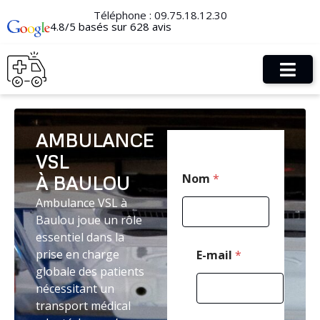
Téléphone :
09.75.18.12.30
4.8/5 basés sur 628 avis
AMBULANCE
VSL
N
Nom
*
À BAULOU
o
m
Ambulance VSL à
M
Baulou joue un rôle
e
s
essentiel dans la
s
prise en charge
E-mail
*
a
globale des patients
g
nécessitant un
e
C
transport médical
o