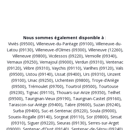
Nous sommes également disponible à
:
Viviès (09500)
,
Villeneuve-du-Paréage (09100)
,
Villeneuve-du-
Latou (09130)
,
Villeneuve-d’Olmes (09300)
,
Villeneuve (12260)
,
Villeneuve (09800)
,
Vicdessos (09220)
,
Verniolle (09340)
,
Vernaux (09250)
,
Vernajoul (09000)
,
Verdun (09310)
,
Ventenac
(09120)
,
Vèbre (09310)
,
Vaychis (09110)
,
Varilhes (09120)
,
Vals
(09500)
,
Ustou (09140)
,
Ussat (09400)
,
Urs (09310)
,
Unzent
(09100)
,
Unac (09250)
,
Uchentein (09800)
,
Troye-d’Ariège
(09500)
,
Trémoulet (09700)
,
Tourtrol (09500)
,
Tourtouse
(09230)
,
Tignac (09110)
,
Thouars-sur-Arize (09350)
,
Teilhet
(09500)
,
Taurignan-Vieux (09190)
,
Taurignan-Castet (09160)
,
Tarascon-sur-Ariège (09400)
,
Tabre (09600)
,
Suzan (09240)
,
Surba (09400)
,
Suc-et-Sentenac (09220)
,
Soula (09000)
,
Soueix-Rogalle (09140)
,
Sorgeat (09110)
,
Sor (09800)
,
Sinsat
(09310)
,
Siguer (09220)
,
Sieuras (09130)
,
Serres-sur-Arget
(09000)
,
Sentenac-d’Oust (09140)
,
Sentenac-de-Sérou (09240)
,