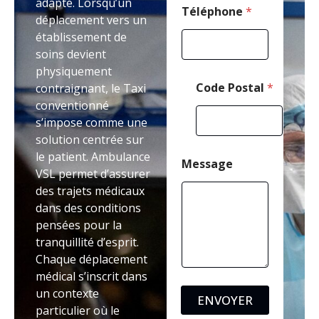
adapté. Lorsqu’un
d
Téléphone
*
déplacement vers un
e
établissement de
soins devient
physiquement
Code Postal
*
contraignant, le Taxi
conventionné
s’impose comme une
solution centrée sur
le patient. Ambulance
Message
VSL permet d’assurer
des trajets médicaux
dans des conditions
pensées pour la
tranquillité d’esprit.
Chaque déplacement
médical s’inscrit dans
un contexte
ENVOYER
particulier où le