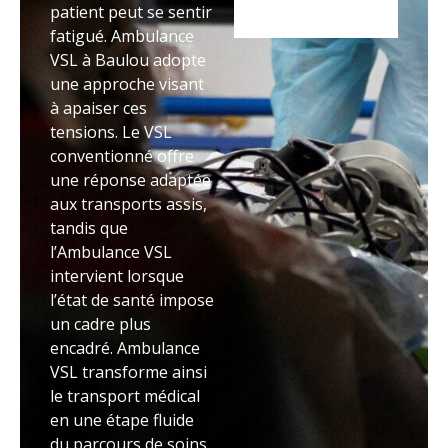
patient peut se sentir
fatigué. Ambulance
VSL à Baulou adopte
une approche visant
à apaiser ces
tensions. Le VSL
conventionné offre
une réponse adaptée
aux transports assis,
tandis que
l’Ambulance VSL
intervient lorsque
l’état de santé impose
un cadre plus
encadré. Ambulance
VSL transforme ainsi
le transport médical
en une étape fluide
du parcours de soins.