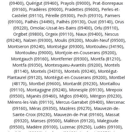
(09400)
,
Quérigut (09460)
,
Prayols (09000)
,
Prat-Bonrepaux
(09160)
,
Pradières (09000)
,
Pradettes (09600)
,
Perles-et-
Castelet (09110)
,
Péreille (09300)
,
Pech (09310)
,
Pamiers
(09100)
,
Pailhès (34490)
,
Pailhès (09130)
,
Oust (09140)
,
Orus
(09220)
,
Ornolac-Ussat-les-Bains (09400)
,
Orlu (09110)
,
Orgibet (09800)
,
Orgeix (09110)
,
Niaux (09400)
,
Nescus
(09240)
,
Nalzen (09300)
,
Moulis (09200)
,
Moulin-Neuf (09500)
,
Montseron (09240)
,
Montségur (09300)
,
Montoulieu (34190)
,
Montoulieu (09000)
,
Montjoie-en-Couserans (09200)
,
Montgauch (09160)
,
Montferrier (09300)
,
Montfa (81210)
,
Montfa (09350)
,
Montesquieu-Avantès (09200)
,
Montels
(81140)
,
Montels (34310)
,
Montels (09240)
,
Montégut-
Plantaurel (09120)
,
Montégut-en-Couserans (09200)
,
Montbel
(48170)
,
Montbel (09600)
,
Montardit (09230)
,
Montaillou
(09110)
,
Montagagne (09240)
,
Monesple (09130)
,
Mirepoix
(09500)
,
Mijanès (09460)
,
Miglos (09400)
,
Mérigon (09230)
,
Mérens-les-Vals (09110)
,
Mercus-Garrabet (09400)
,
Mercenac
(09160)
,
Méras (09350)
,
Mazères (09270)
,
Mauvezin-de-
Sainte-Croix (09230)
,
Mauvezin-de-Prat (09160)
,
Massat
(09320)
,
Manses (09500)
,
Malléon (09120)
,
Malegoude
(09500)
,
Madière (09100)
,
Luzenac (09250)
,
Ludiès (09100)
,