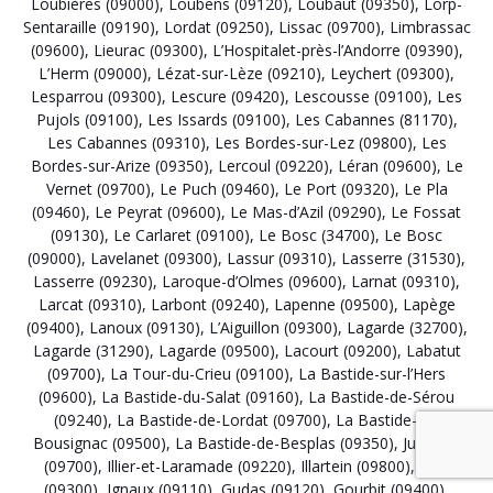
Loubières (09000)
,
Loubens (09120)
,
Loubaut (09350)
,
Lorp-
Sentaraille (09190)
,
Lordat (09250)
,
Lissac (09700)
,
Limbrassac
(09600)
,
Lieurac (09300)
,
L’Hospitalet-près-l’Andorre (09390)
,
L’Herm (09000)
,
Lézat-sur-Lèze (09210)
,
Leychert (09300)
,
Lesparrou (09300)
,
Lescure (09420)
,
Lescousse (09100)
,
Les
Pujols (09100)
,
Les Issards (09100)
,
Les Cabannes (81170)
,
Les Cabannes (09310)
,
Les Bordes-sur-Lez (09800)
,
Les
Bordes-sur-Arize (09350)
,
Lercoul (09220)
,
Léran (09600)
,
Le
Vernet (09700)
,
Le Puch (09460)
,
Le Port (09320)
,
Le Pla
(09460)
,
Le Peyrat (09600)
,
Le Mas-d’Azil (09290)
,
Le Fossat
(09130)
,
Le Carlaret (09100)
,
Le Bosc (34700)
,
Le Bosc
(09000)
,
Lavelanet (09300)
,
Lassur (09310)
,
Lasserre (31530)
,
Lasserre (09230)
,
Laroque-d’Olmes (09600)
,
Larnat (09310)
,
Larcat (09310)
,
Larbont (09240)
,
Lapenne (09500)
,
Lapège
(09400)
,
Lanoux (09130)
,
L’Aiguillon (09300)
,
Lagarde (32700)
,
Lagarde (31290)
,
Lagarde (09500)
,
Lacourt (09200)
,
Labatut
(09700)
,
La Tour-du-Crieu (09100)
,
La Bastide-sur-l’Hers
(09600)
,
La Bastide-du-Salat (09160)
,
La Bastide-de-Sérou
(09240)
,
La Bastide-de-Lordat (09700)
,
La Bastide-de-
Bousignac (09500)
,
La Bastide-de-Besplas (09350)
,
Justiniac
(09700)
,
Illier-et-Laramade (09220)
,
Illartein (09800)
,
Ilhat
(09300)
,
Ignaux (09110)
,
Gudas (09120)
,
Gourbit (09400)
,