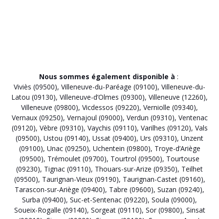
Nous sommes également disponible à
:
Viviès (09500)
,
Villeneuve-du-Paréage (09100)
,
Villeneuve-du-
Latou (09130)
,
Villeneuve-d’Olmes (09300)
,
Villeneuve (12260)
,
Villeneuve (09800)
,
Vicdessos (09220)
,
Verniolle (09340)
,
Vernaux (09250)
,
Vernajoul (09000)
,
Verdun (09310)
,
Ventenac
(09120)
,
Vèbre (09310)
,
Vaychis (09110)
,
Varilhes (09120)
,
Vals
(09500)
,
Ustou (09140)
,
Ussat (09400)
,
Urs (09310)
,
Unzent
(09100)
,
Unac (09250)
,
Uchentein (09800)
,
Troye-d’Ariège
(09500)
,
Trémoulet (09700)
,
Tourtrol (09500)
,
Tourtouse
(09230)
,
Tignac (09110)
,
Thouars-sur-Arize (09350)
,
Teilhet
(09500)
,
Taurignan-Vieux (09190)
,
Taurignan-Castet (09160)
,
Tarascon-sur-Ariège (09400)
,
Tabre (09600)
,
Suzan (09240)
,
Surba (09400)
,
Suc-et-Sentenac (09220)
,
Soula (09000)
,
Soueix-Rogalle (09140)
,
Sorgeat (09110)
,
Sor (09800)
,
Sinsat