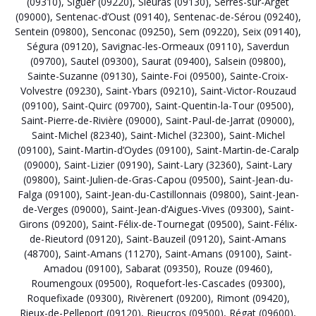
(09310)
,
Siguer (09220)
,
Sieuras (09130)
,
Serres-sur-Arget
(09000)
,
Sentenac-d’Oust (09140)
,
Sentenac-de-Sérou (09240)
,
Sentein (09800)
,
Senconac (09250)
,
Sem (09220)
,
Seix (09140)
,
Ségura (09120)
,
Savignac-les-Ormeaux (09110)
,
Saverdun
(09700)
,
Sautel (09300)
,
Saurat (09400)
,
Salsein (09800)
,
Sainte-Suzanne (09130)
,
Sainte-Foi (09500)
,
Sainte-Croix-
Volvestre (09230)
,
Saint-Ybars (09210)
,
Saint-Victor-Rouzaud
(09100)
,
Saint-Quirc (09700)
,
Saint-Quentin-la-Tour (09500)
,
Saint-Pierre-de-Rivière (09000)
,
Saint-Paul-de-Jarrat (09000)
,
Saint-Michel (82340)
,
Saint-Michel (32300)
,
Saint-Michel
(09100)
,
Saint-Martin-d’Oydes (09100)
,
Saint-Martin-de-Caralp
(09000)
,
Saint-Lizier (09190)
,
Saint-Lary (32360)
,
Saint-Lary
(09800)
,
Saint-Julien-de-Gras-Capou (09500)
,
Saint-Jean-du-
Falga (09100)
,
Saint-Jean-du-Castillonnais (09800)
,
Saint-Jean-
de-Verges (09000)
,
Saint-Jean-d’Aigues-Vives (09300)
,
Saint-
Girons (09200)
,
Saint-Félix-de-Tournegat (09500)
,
Saint-Félix-
de-Rieutord (09120)
,
Saint-Bauzeil (09120)
,
Saint-Amans
(48700)
,
Saint-Amans (11270)
,
Saint-Amans (09100)
,
Saint-
Amadou (09100)
,
Sabarat (09350)
,
Rouze (09460)
,
Roumengoux (09500)
,
Roquefort-les-Cascades (09300)
,
Roquefixade (09300)
,
Rivèrenert (09200)
,
Rimont (09420)
,
Rieux-de-Pelleport (09120)
,
Rieucros (09500)
,
Régat (09600)
,