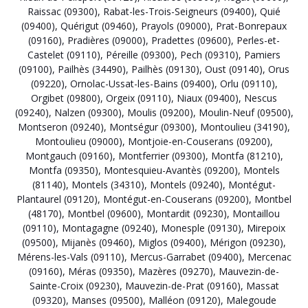
Raissac (09300)
,
Rabat-les-Trois-Seigneurs (09400)
,
Quié
(09400)
,
Quérigut (09460)
,
Prayols (09000)
,
Prat-Bonrepaux
(09160)
,
Pradières (09000)
,
Pradettes (09600)
,
Perles-et-
Castelet (09110)
,
Péreille (09300)
,
Pech (09310)
,
Pamiers
(09100)
,
Pailhès (34490)
,
Pailhès (09130)
,
Oust (09140)
,
Orus
(09220)
,
Ornolac-Ussat-les-Bains (09400)
,
Orlu (09110)
,
Orgibet (09800)
,
Orgeix (09110)
,
Niaux (09400)
,
Nescus
(09240)
,
Nalzen (09300)
,
Moulis (09200)
,
Moulin-Neuf (09500)
,
Montseron (09240)
,
Montségur (09300)
,
Montoulieu (34190)
,
Montoulieu (09000)
,
Montjoie-en-Couserans (09200)
,
Montgauch (09160)
,
Montferrier (09300)
,
Montfa (81210)
,
Montfa (09350)
,
Montesquieu-Avantès (09200)
,
Montels
(81140)
,
Montels (34310)
,
Montels (09240)
,
Montégut-
Plantaurel (09120)
,
Montégut-en-Couserans (09200)
,
Montbel
(48170)
,
Montbel (09600)
,
Montardit (09230)
,
Montaillou
(09110)
,
Montagagne (09240)
,
Monesple (09130)
,
Mirepoix
(09500)
,
Mijanès (09460)
,
Miglos (09400)
,
Mérigon (09230)
,
Mérens-les-Vals (09110)
,
Mercus-Garrabet (09400)
,
Mercenac
(09160)
,
Méras (09350)
,
Mazères (09270)
,
Mauvezin-de-
Sainte-Croix (09230)
,
Mauvezin-de-Prat (09160)
,
Massat
(09320)
,
Manses (09500)
,
Malléon (09120)
,
Malegoude