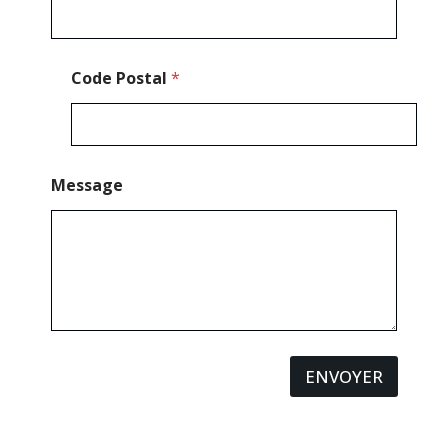
n
e
M
e
Code Postal
*
s
s
a
g
e
Message
ENVOYER