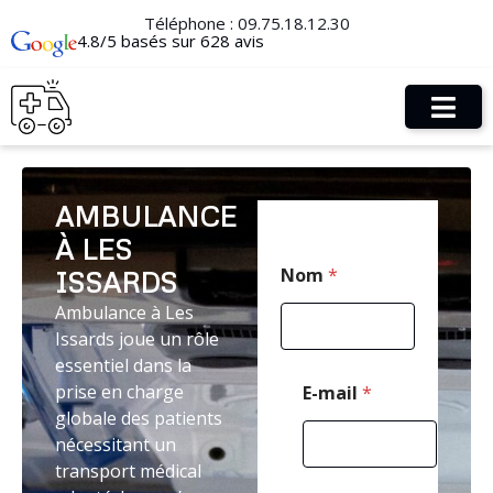
Téléphone :
09.75.18.12.30
4.8/5 basés sur 628 avis
AMBULANCE
À LES
T
Nom
*
ISSARDS
é
l
Ambulance à Les
é
Issards joue un rôle
p
h
essentiel dans la
o
prise en charge
E-mail
*
n
globale des patients
e
nécessitant un
M
e
transport médical
s