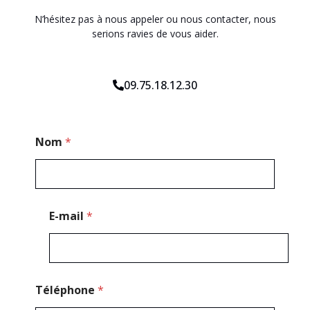
N’hésitez pas à nous appeler ou nous contacter, nous
serions ravies de vous aider.
09.75.18.12.30
M
Nom
*
e
s
s
a
g
e
E-mail
*
T
é
l
é
p
h
Téléphone
*
o