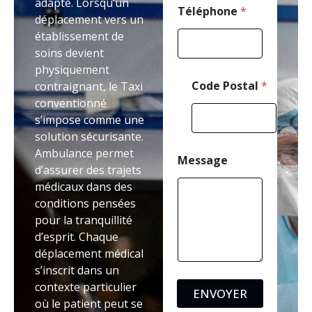
adapté. Lorsqu’un
s
Téléphone
*
déplacement vers un
a
établissement de
g
e
soins devient
T
physiquement
é
Code Postal
*
contraignant, le Taxi
l
conventionné
é
p
s’impose comme une
h
solution sécurisante.
o
Ambulance permet
n
Message
e
d’assurer des trajets
médicaux dans des
conditions pensées
pour la tranquillité
d’esprit. Chaque
déplacement médical
s’inscrit dans un
contexte particulier
ENVOYER
où le patient peut se