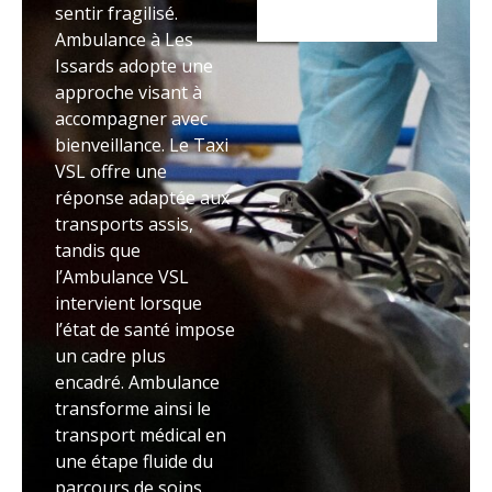
sentir fragilisé.
Ambulance à Les
Issards adopte une
approche visant à
accompagner avec
bienveillance. Le Taxi
VSL offre une
réponse adaptée aux
transports assis,
tandis que
l’Ambulance VSL
intervient lorsque
l’état de santé impose
un cadre plus
encadré. Ambulance
transforme ainsi le
transport médical en
une étape fluide du
parcours de soins.