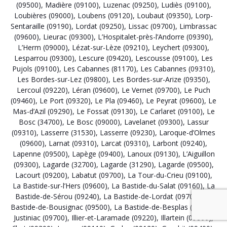
(09500)
,
Madière (09100)
,
Luzenac (09250)
,
Ludiès (09100)
,
Loubières (09000)
,
Loubens (09120)
,
Loubaut (09350)
,
Lorp-
Sentaraille (09190)
,
Lordat (09250)
,
Lissac (09700)
,
Limbrassac
(09600)
,
Lieurac (09300)
,
L’Hospitalet-près-l’Andorre (09390)
,
L’Herm (09000)
,
Lézat-sur-Lèze (09210)
,
Leychert (09300)
,
Lesparrou (09300)
,
Lescure (09420)
,
Lescousse (09100)
,
Les
Pujols (09100)
,
Les Cabannes (81170)
,
Les Cabannes (09310)
,
Les Bordes-sur-Lez (09800)
,
Les Bordes-sur-Arize (09350)
,
Lercoul (09220)
,
Léran (09600)
,
Le Vernet (09700)
,
Le Puch
(09460)
,
Le Port (09320)
,
Le Pla (09460)
,
Le Peyrat (09600)
,
Le
Mas-d’Azil (09290)
,
Le Fossat (09130)
,
Le Carlaret (09100)
,
Le
Bosc (34700)
,
Le Bosc (09000)
,
Lavelanet (09300)
,
Lassur
(09310)
,
Lasserre (31530)
,
Lasserre (09230)
,
Laroque-d’Olmes
(09600)
,
Larnat (09310)
,
Larcat (09310)
,
Larbont (09240)
,
Lapenne (09500)
,
Lapège (09400)
,
Lanoux (09130)
,
L’Aiguillon
(09300)
,
Lagarde (32700)
,
Lagarde (31290)
,
Lagarde (09500)
,
Lacourt (09200)
,
Labatut (09700)
,
La Tour-du-Crieu (09100)
,
La Bastide-sur-l’Hers (09600)
,
La Bastide-du-Salat (09160)
,
La
Bastide-de-Sérou (09240)
,
La Bastide-de-Lordat (09700)
,
La
Bastide-de-Bousignac (09500)
,
La Bastide-de-Besplas (09350)
,
Justiniac (09700)
,
Illier-et-Laramade (09220)
,
Illartein (09800)
,