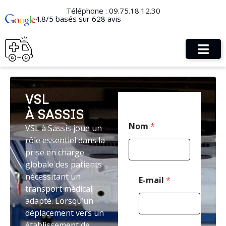
Téléphone :
09.75.18.12.30
4.8/5 basés sur 628 avis
VSL
À SASSIS
*
Nom
*
VSL à Sassis joue un
*
E
rôle essentiel dans la
-
prise en charge
m
globale des patients
a
i
nécessitant un
E-mail
*
l
transport médical
adapté. Lorsqu’un
déplacement vers un
établissement de