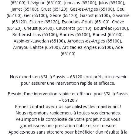
(65100)
,
Lézignan (65100)
,
Juncalas (65100)
,
Julos (65100)
,
Jarret (65100)
,
Grust (65120)
,
Gez-ez-Angles (65100)
,
Geu
(65100)
,
Ger (65100)
,
Gèdre (65120)
,
Gazost (65100)
,
Gavarnie
(65120)
,
Esterre (65120)
,
Escoubès-Pouts (65100)
,
Chèze
(65120)
,
Cheust (65100)
,
Cauterets (65110)
,
Bourréac (65100)
,
Berbérust-Lias (65100)
,
Bartrès (65100)
,
Barlest (65100)
,
Aspin-en-Lavedan (65100)
,
Arrodets-ez-Angles (65100)
,
Arrayou-Lahitte (65100)
,
Arcizac-ez-Angles (65100)
,
Adé
(65100)
Nos experts en VSL à Sassis – 65120 sont prêts à intervenir
pour assurer une intervention rapide et efficace.
Besoin d’une intervention rapide et efficace pour VSL à Sassis
– 65120 ?
Prenez contact avec nos spécialistes dès maintenant !
Nous répondons rapidement à toutes vos demandes.
Peu importe la complexité de votre projet, nous vous
garantissons une prestation fiable et sur mesure.
Appelez-nous sans attendre pour bénéficier d’un résultat à la