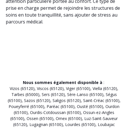
attention particulière portée au confort. Ce type de
prise en charge permet de rejoindre les structures de
soins en toute tranquillité, sans ajouter de stress au
parcours médical.
Nous sommes également disponible à
:
Vizos (65120)
,
Viscos (65120)
,
Viger (65100)
,
Viella (65120)
,
Tarbes (65000)
,
Sers (65120)
,
Sère-Lanso (65100)
,
Ségus
(65100)
,
Sazos (65120)
,
Saligos (65120)
,
Saint-Créac (65100)
,
Poueyferré (65100)
,
Paréac (65100)
,
Ousté (65100)
,
Ourdon
(65100)
,
Ourdis-Cotdoussan (65100)
,
Ossun-ez-Angles
(65100)
,
Ossen (65100)
,
Omex (65100)
,
Luz-Saint-Sauveur
(65120)
,
Lugagnan (65100)
,
Lourdes (65100)
,
Loubajac