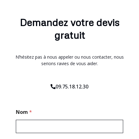
Demandez votre devis
gratuit
N’hésitez pas à nous appeler ou nous contacter, nous
serions ravies de vous aider.
09.75.18.12.30
*
Nom
*
E
-
m
a
i