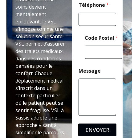
Téléphone
*
soins devient
mentalement
éprouvant, le VSL
s’impose comme une
solution sécurisante.
Code Postal
*
VSL permet d’assurer
des trajets médicaux
dans des conditions
pensées pour le
Message
confort. Chaque
déplacement médical
s’inscrit dans un
contexte particulier
où le patient peut se
sentir fragilisé. VSL à
Sassis adopte une
approche visant à
ENVOYER
simplifier le parcours.